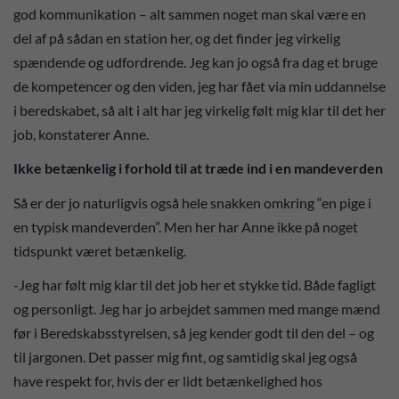
god kommunikation – alt sammen noget man skal være en
del af på sådan en station her, og det finder jeg virkelig
spændende og udfordrende. Jeg kan jo også fra dag et bruge
de kompetencer og den viden, jeg har fået via min uddannelse
i beredskabet, så alt i alt har jeg virkelig følt mig klar til det her
job, konstaterer Anne.
Ikke betænkelig i forhold til at træde ind i en mandeverden
Så er der jo naturligvis også hele snakken omkring “en pige i
en typisk mandeverden”. Men her har Anne ikke på noget
tidspunkt været betænkelig.
-Jeg har følt mig klar til det job her et stykke tid. Både fagligt
og personligt. Jeg har jo arbejdet sammen med mange mænd
før i Beredskabsstyrelsen, så jeg kender godt til den del – og
til jargonen. Det passer mig fint, og samtidig skal jeg også
have respekt for, hvis der er lidt betænkelighed hos