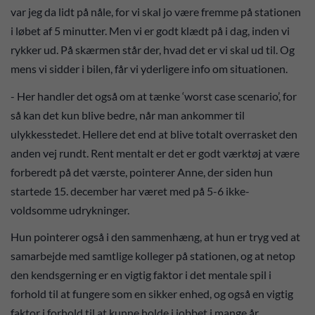
var jeg da lidt på nåle, for vi skal jo være fremme på stationen
i løbet af 5 minutter. Men vi er godt klædt på i dag, inden vi
rykker ud. På skærmen står der, hvad det er vi skal ud til. Og
mens vi sidder i bilen, får vi yderligere info om situationen.
- Her handler det også om at tænke ‘worst case scenario’, for
så kan det kun blive bedre, når man ankommer til
ulykkesstedet. Hellere det end at blive totalt overrasket den
anden vej rundt. Rent mentalt er det er godt værktøj at være
forberedt på det værste, pointerer Anne, der siden hun
startede 15. december har været med på 5-6 ikke-
voldsomme udrykninger.
Hun pointerer også i den sammenhæng, at hun er tryg ved at
samarbejde med samtlige kolleger på stationen, og at netop
den kendsgerning er en vigtig faktor i det mentale spil i
forhold til at fungere som en sikker enhed, og også en vigtig
faktor i forhold til at kunne holde i jobbet i mange år.