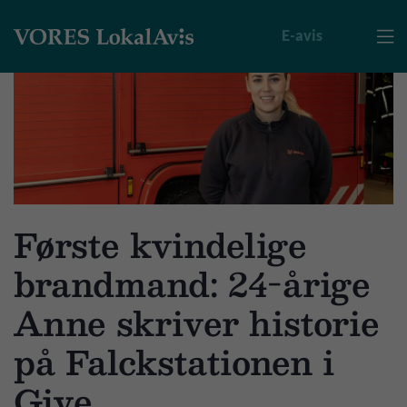
E-avis

Første kvindelige
brandmand: 24-årige
Anne skriver historie
på Falckstationen i
Give