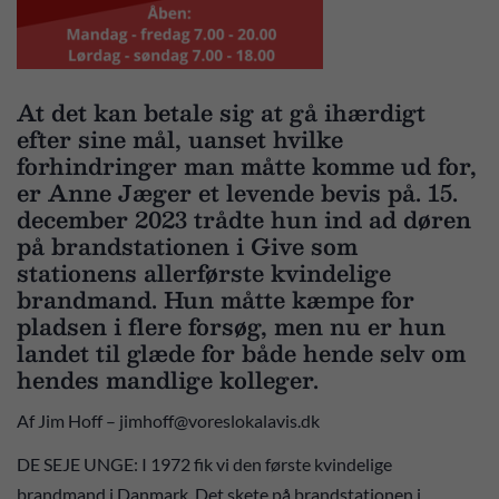
At det kan betale sig at gå ihærdigt
efter sine mål, uanset hvilke
forhindringer man måtte komme ud for,
er Anne Jæger et levende bevis på. 15.
december 2023 trådte hun ind ad døren
på brandstationen i Give som
stationens allerførste kvindelige
brandmand. Hun måtte kæmpe for
pladsen i flere forsøg, men nu er hun
landet til glæde for både hende selv om
hendes mandlige kolleger.
Af Jim Hoff – jimhoff@voreslokalavis.dk
DE SEJE UNGE: I 1972 fik vi den første kvindelige
brandmand i Danmark. Det skete på brandstationen i