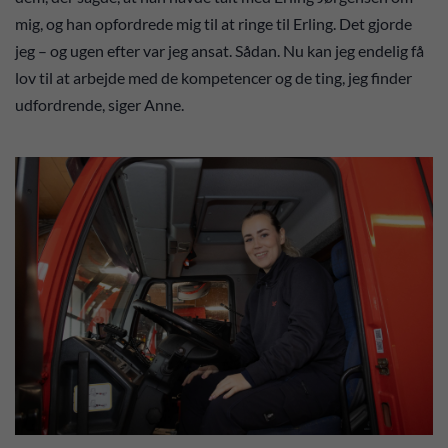
mig, og han opfordrede mig til at ringe til Erling. Det gjorde
jeg – og ugen efter var jeg ansat. Sådan. Nu kan jeg endelig få
lov til at arbejde med de kompetencer og de ting, jeg finder
udfordrende, siger Anne.