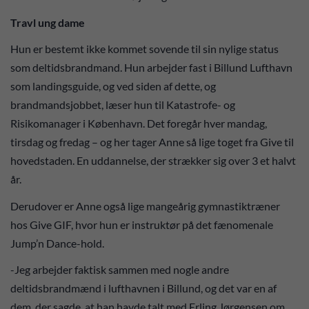
Travl ung dame
Hun er bestemt ikke kommet sovende til sin nylige status
som deltidsbrandmand. Hun arbejder fast i Billund Lufthavn
som landingsguide, og ved siden af dette, og
brandmandsjobbet, læser hun til Katastrofe- og
Risikomanager i København. Det foregår hver mandag,
tirsdag og fredag – og her tager Anne så lige toget fra Give til
hovedstaden. En uddannelse, der strækker sig over 3 et halvt
år.
Derudover er Anne også lige mangeårig gymnastiktræner
hos Give GIF, hvor hun er instruktør på det fænomenale
Jump’n Dance-hold.
-Jeg arbejder faktisk sammen med nogle andre
deltidsbrandmænd i lufthavnen i Billund, og det var en af
dem, der sagde, at han havde talt med Erling Jørgensen om