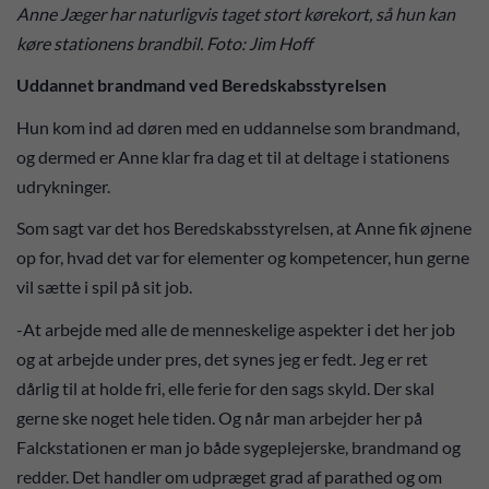
Anne Jæger har naturligvis taget stort kørekort, så hun kan
køre stationens brandbil. Foto: Jim Hoff
Uddannet brandmand ved Beredskabsstyrelsen
Hun kom ind ad døren med en uddannelse som brandmand,
og dermed er Anne klar fra dag et til at deltage i stationens
udrykninger.
Som sagt var det hos Beredskabsstyrelsen, at Anne fik øjnene
op for, hvad det var for elementer og kompetencer, hun gerne
vil sætte i spil på sit job.
-At arbejde med alle de menneskelige aspekter i det her job
og at arbejde under pres, det synes jeg er fedt. Jeg er ret
dårlig til at holde fri, elle ferie for den sags skyld. Der skal
gerne ske noget hele tiden. Og når man arbejder her på
Falckstationen er man jo både sygeplejerske, brandmand og
redder. Det handler om udpræget grad af parathed og om