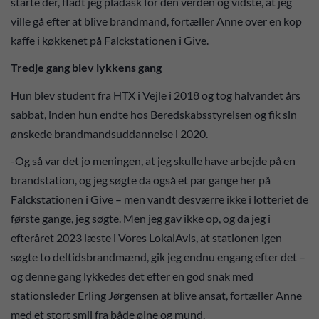
starte der, fladt jeg pladask for den verden og vidste, at jeg
ville gå efter at blive brandmand, fortæller Anne over en kop
kaffe i køkkenet på Falckstationen i Give.
Tredje gang blev lykkens gang
Hun blev student fra HTX i Vejle i 2018 og tog halvandet års
sabbat, inden hun endte hos Beredskabsstyrelsen og fik sin
ønskede brandmandsuddannelse i 2020.
-Og så var det jo meningen, at jeg skulle have arbejde på en
brandstation, og jeg søgte da også et par gange her på
Falckstationen i Give – men vandt desværre ikke i lotteriet de
første gange, jeg søgte. Men jeg gav ikke op, og da jeg i
efteråret 2023 læste i Vores LokalAvis, at stationen igen
søgte to deltidsbrandmænd, gik jeg endnu engang efter det –
og denne gang lykkedes det efter en god snak med
stationsleder Erling Jørgensen at blive ansat, fortæller Anne
med et stort smil fra både øjne og mund.