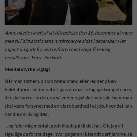
Anne nåede i kraft af sit tiltrædelse den 16. december at være
med til Falckstationens nytårsparole sidst i december. Her
tager hun godt fra ved buffeten med stegt flæsk og
persillesovs. Foto: Jim Hoff
Mental styrke vigtigt
Når man tørner ud som brandmand eller redder på en
Falckstation, er der naturligvis en masse faglige kompetencer,
der skal være i orden, og så er der også det mentale, hvor man
skal være forsynet med en vis robusthed i et job, hvor det kan
handle om liv og død.
-Jeg føler mig mentalt godt klædt på til det her. Ok, jeg vil
sige, lige de første dage, hvor pageren lå tændt derhjemme, så