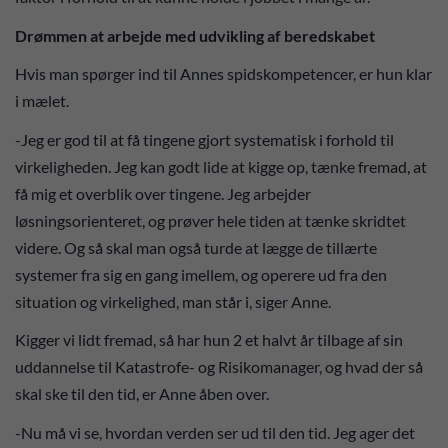
Drømmen at arbejde med udvikling af beredskabet
Hvis man spørger ind til Annes spidskompetencer, er hun klar
i mælet.
-Jeg er god til at få tingene gjort systematisk i forhold til
virkeligheden. Jeg kan godt lide at kigge op, tænke fremad, at
få mig et overblik over tingene. Jeg arbejder
løsningsorienteret, og prøver hele tiden at tænke skridtet
videre. Og så skal man også turde at lægge de tillærte
systemer fra sig en gang imellem, og operere ud fra den
situation og virkelighed, man står i, siger Anne.
Kigger vi lidt fremad, så har hun 2 et halvt år tilbage af sin
uddannelse til Katastrofe- og Risikomanager, og hvad der så
skal ske til den tid, er Anne åben over.
-Nu må vi se, hvordan verden ser ud til den tid. Jeg ager det