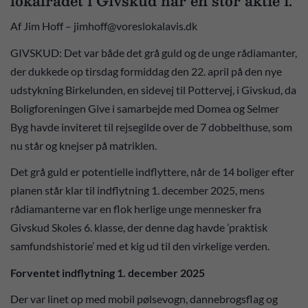
lokalrådet i Givskud har en stor aktie i.
Af Jim Hoff – jimhoff@voreslokalavis.dk
GIVSKUD: Det var både det grå guld og de unge rådiamanter,
der dukkede op tirsdag formiddag den 22. april på den nye
udstykning Birkelunden, en sidevej til Pottervej, i Givskud, da
Boligforeningen Give i samarbejde med Domea og Selmer
Byg havde inviteret til rejsegilde over de 7 dobbelthuse, som
nu står og knejser på matriklen.
Det grå guld er potentielle indflyttere, når de 14 boliger efter
planen står klar til indflytning 1. december 2025, mens
rådiamanterne var en flok herlige unge mennesker fra
Givskud Skoles 6. klasse, der denne dag havde ’praktisk
samfundshistorie’ med et kig ud til den virkelige verden.
Forventet indflytning 1. december 2025
Der var linet op med mobil pølsevogn, dannebrogsflag og