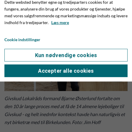
lokalrådsformanden.
Dette websted benytter egne og tredjeparters cookies for at
fungere, analysere din brug af vores produkter og tjenester, hjælpe
med vores salgsfremmende og marketingsmæssige indsats og levere
indhold fra tredjeparter.
Læs mere
Cookie indstillinger
Kun nødvendige cookies
Accepter alle cookies
Givskud Lokalråds formand Bjarne Østerlund fortalte om
den 10 år lange proces med at få de 14 almene lejeboliger til
Givskud - og helt inednfor kontekst havde han naturligvis et
nyt birketræ med til Birkelunden. Foto: Jim Hoff