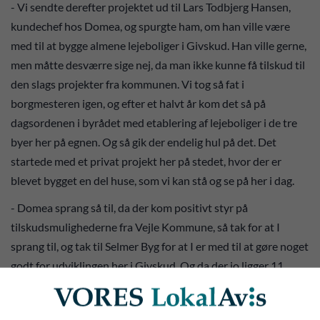
- Vi sendte derefter projektet ud til Lars Todbjerg Hansen,
kundechef hos Domea, og spurgte ham, om han ville være
med til at bygge almene lejeboliger i Givskud. Han ville gerne,
men måtte desværre sige nej, da man ikke kunne få tilskud til
den slags projekter fra kommunen. Vi tog så fat i
borgmesteren igen, og efter et halvt år kom det så på
dagsordenen i byrådet med etablering af lejeboliger i de tre
byer her på egnen. Og så gik der endelig hul på det. Det
startede med et privat projekt her på stedet, hvor der er
blevet bygget en del huse, som vi kan stå og se på her i dag.
- Domea sprang så til, da der kom positivt styr på
tilskudsmulighederne fra Vejle Kommune, så tak for at I
sprang til, og tak til Selmer Byg for at I er med til at gøre noget
godt for udviklingen her i Givskud. Og da der jo ligger 11
hektar herude, så er der masser af plads til flere
boligprojekter, lød det med et stort smil og glimt i øjet fra