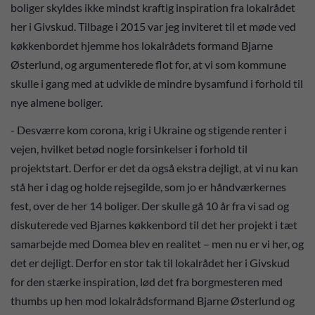
boliger skyldes ikke mindst kraftig inspiration fra lokalrådet
her i Givskud. Tilbage i 2015 var jeg inviteret til et møde ved
køkkenbordet hjemme hos lokalrådets formand Bjarne
Østerlund, og argumenterede flot for, at vi som kommune
skulle i gang med at udvikle de mindre bysamfund i forhold til
nye almene boliger.
- Desværre kom corona, krig i Ukraine og stigende renter i
vejen, hvilket betød nogle forsinkelser i forhold til
projektstart. Derfor er det da også ekstra dejligt, at vi nu kan
stå her i dag og holde rejsegilde, som jo er håndværkernes
fest, over de her 14 boliger. Der skulle gå 10 år fra vi sad og
diskuterede ved Bjarnes køkkenbord til det her projekt i tæt
samarbejde med Domea blev en realitet – men nu er vi her, og
det er dejligt. Derfor en stor tak til lokalrådet her i Givskud
for den stærke inspiration, lød det fra borgmesteren med
thumbs up hen mod lokalrådsformand Bjarne Østerlund og