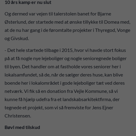
10 års kamp er nu slut
Og dermed var vejen til talerstolen banet for Bjarne
Østerlund, der startede med at ønske tillykke til Domea med,
at de nu har gang i de føromtalte projekter i Thyregod, Vonge
og Givskud.
- Det hele startede tilbage i 2015, hvor vi havde stort fokus
på at få nogle nye lejeboliger og nogle senioregnede boliger
til byen. Det handler om at fastholde vores seniorer her i
lokalsamfundet, så de, når de sælger deres huse, kan blive
boende her i lokalområdet i gode lejeboliger tæt ved deres
netværk. Vi fik så en donation fra Vejle Kommune, så vi
kunne få hjælp udefra fra et landskabsarkitektfirma, der
tegnede et projekt, som vi så fremviste for Jens Ejner
Christensen.
Bøvl med tilskud