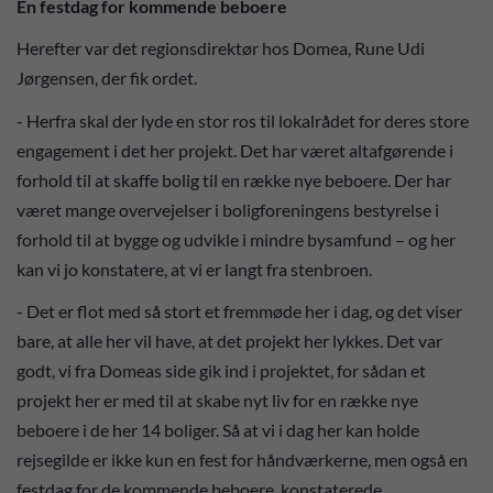
En festdag for kommende beboere
Herefter var det regionsdirektør hos Domea, Rune Udi
Jørgensen, der fik ordet.
- Herfra skal der lyde en stor ros til lokalrådet for deres store
engagement i det her projekt. Det har været altafgørende i
forhold til at skaffe bolig til en række nye beboere. Der har
været mange overvejelser i boligforeningens bestyrelse i
forhold til at bygge og udvikle i mindre bysamfund – og her
kan vi jo konstatere, at vi er langt fra stenbroen.
- Det er flot med så stort et fremmøde her i dag, og det viser
bare, at alle her vil have, at det projekt her lykkes. Det var
godt, vi fra Domeas side gik ind i projektet, for sådan et
projekt her er med til at skabe nyt liv for en række nye
beboere i de her 14 boliger. Så at vi i dag her kan holde
rejsegilde er ikke kun en fest for håndværkerne, men også en
festdag for de kommende beboere, konstaterede