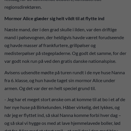
regionsdirektøren.
Mormor Alice glæder sig helt vildt til at flytte ind
Næste mand, der i den grad skulle i ilden, var den driftige
mand i pølsevognen, der heldigvis havde været forudseende
og havde masser af frankfurtere, grillpølser og
medisterpølser på stegepladerne. Og godt det samme, for der
var godt nok run på ved den gratis danske nationalspise.
Avisens udsendte mødte på turen rundt i de nye huse Nanna
fra 6. klasse, og hun havde taget sin mormor Alice under
armen. Og det var der en helt speciel grund til.
- Jeg har et meget stort ønske om at komme til at bo i et af de
her nye huse på Birkelunden. Håber virkelig, det lykkes, og
når jeg er flyttet ind, så skal Nanna komme forbi hver dag –
og så skal vi hygge os med at lave hjemmelavede boller, lød
det fra Alice med et stort smil – et smil der i den grad blev