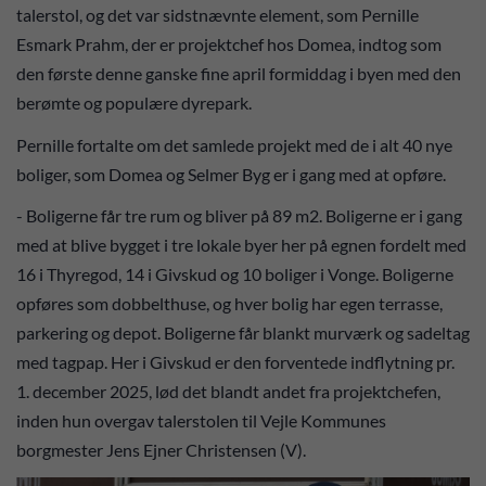
talerstol, og det var sidstnævnte element, som Pernille
Esmark Prahm, der er projektchef hos Domea, indtog som
den første denne ganske fine april formiddag i byen med den
berømte og populære dyrepark.
Pernille fortalte om det samlede projekt med de i alt 40 nye
boliger, som Domea og Selmer Byg er i gang med at opføre.
- Boligerne får tre rum og bliver på 89 m2. Boligerne er i gang
med at blive bygget i tre lokale byer her på egnen fordelt med
16 i Thyregod, 14 i Givskud og 10 boliger i Vonge. Boligerne
opføres som dobbelthuse, og hver bolig har egen terrasse,
parkering og depot. Boligerne får blankt murværk og sadeltag
med tagpap. Her i Givskud er den forventede indflytning pr.
1. december 2025, lød det blandt andet fra projektchefen,
inden hun overgav talerstolen til Vejle Kommunes
borgmester Jens Ejner Christensen (V).