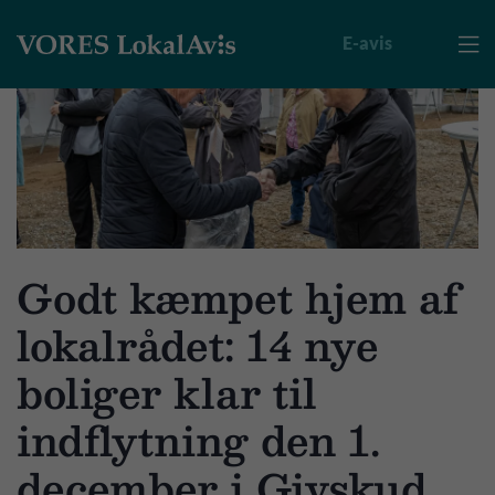
E-avis

Godt kæmpet hjem af
lokalrådet: 14 nye
boliger klar til
indflytning den 1.
december i Givskud