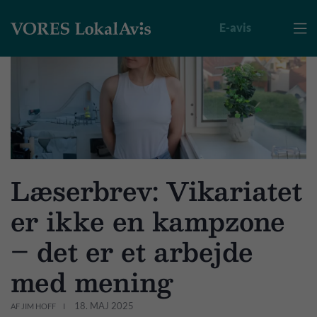
E-avis

Læserbrev: Vikariatet
er ikke en kampzone
– det er et arbejde
med mening
18. MAJ 2025
AF JIM HOFF