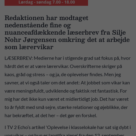
Redaktionen har modtaget
nedenstående fine og
nuanceafdækkende læserbrev fra Silje
Nohr Jørgensen omkring det at arbejde
som lærervikar
LÆSERBREV: Medierne har i stigende grad sat fokus på, hvor
hårdt det er at være lærervikar. Overskrifterne skriger på
kaos, gråd og stress – og ja, de oplevelser findes. Men jeg
savner, at vi også taler om det andet: At jobbet som vikar kan
være meningsfuldt, udviklende og faktisk ret fantastisk. For
mig har det ikke kun været et midlertidigt job. Det har været
to år fyldt med små sejre, stærke relationer og øjeblikke, der
har bekræftet, at det her – det gør en forskel.
I TV 2 Echo’s artikel 'Oplevelse i klasselokale har sat sig dybt i
ung vikar – og hun er langtfra alene' fra den 12. september