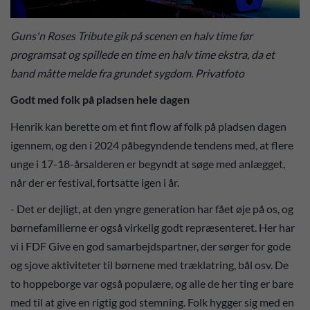
Guns'n Roses Tribute gik på scenen en halv time før
programsat og spillede en time en halv time ekstra, da et
band måtte melde fra grundet sygdom. Privatfoto
Godt med folk på pladsen hele dagen
Henrik kan berette om et fint flow af folk på pladsen dagen
igennem, og den i 2024 påbegyndende tendens med, at flere
unge i 17-18-årsalderen er begyndt at søge med anlægget,
når der er festival, fortsatte igen i år.
- Det er dejligt, at den yngre generation har fået øje på os, og
børnefamilierne er også virkelig godt repræsenteret. Her har
vi i FDF Give en god samarbejdspartner, der sørger for gode
og sjove aktiviteter til børnene med træklatring, bål osv. De
to hoppeborge var også populære, og alle de her ting er bare
med til at give en rigtig god stemning. Folk hygger sig med en