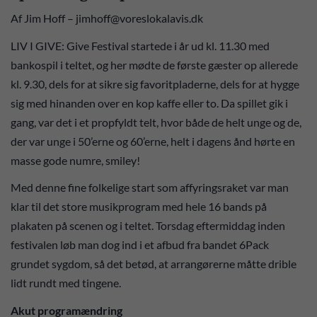
Af Jim Hoff – jimhoff@voreslokalavis.dk
LIV I GIVE: Give Festival startede i år ud kl. 11.30 med
bankospil i teltet, og her mødte de første gæster op allerede
kl. 9.30, dels for at sikre sig favoritpladerne, dels for at hygge
sig med hinanden over en kop kaffe eller to. Da spillet gik i
gang, var det i et propfyldt telt, hvor både de helt unge og de,
der var unge i 50’erne og 60’erne, helt i dagens ånd hørte en
masse gode numre, smiley!
Med denne fine folkelige start som affyringsraket var man
klar til det store musikprogram med hele 16 bands på
plakaten på scenen og i teltet. Torsdag eftermiddag inden
festivalen løb man dog ind i et afbud fra bandet 6Pack
grundet sygdom, så det betød, at arrangørerne måtte drible
lidt rundt med tingene.
Akut programændring