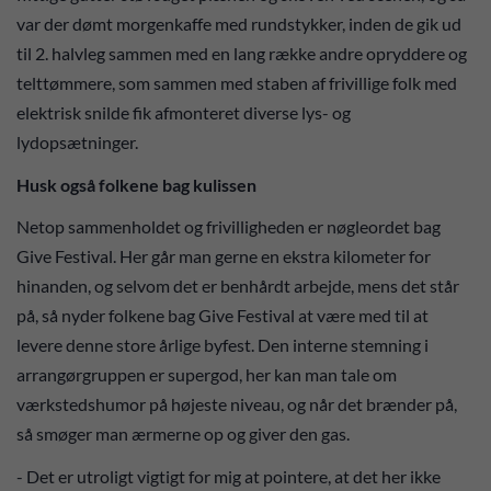
var der dømt morgenkaffe med rundstykker, inden de gik ud
til 2. halvleg sammen med en lang række andre opryddere og
telttømmere, som sammen med staben af frivillige folk med
elektrisk snilde fik afmonteret diverse lys- og
lydopsætninger.
Husk også folkene bag kulissen
Netop sammenholdet og frivilligheden er nøgleordet bag
Give Festival. Her går man gerne en ekstra kilometer for
hinanden, og selvom det er benhårdt arbejde, mens det står
på, så nyder folkene bag Give Festival at være med til at
levere denne store årlige byfest. Den interne stemning i
arrangørgruppen er supergod, her kan man tale om
værkstedshumor på højeste niveau, og når det brænder på,
så smøger man ærmerne op og giver den gas.
- Det er utroligt vigtigt for mig at pointere, at det her ikke