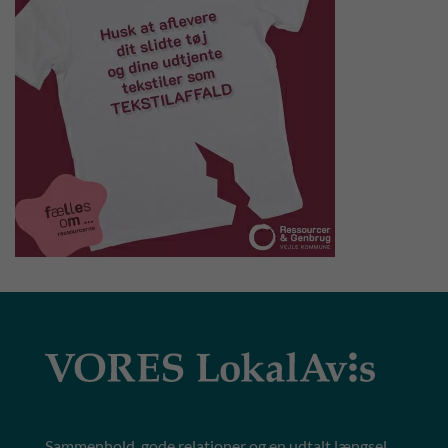
Sammenhold, gode relationer og en udtalt længsel