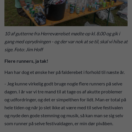
10 af gutterne fra Herreværelset mødte op kl. 8.00 og gik i
gang med oprydningen - og der var nok at se til, skal vi hilse at
sige. Foto: Jim Hoff
Flere runners, ja tak!
Han har dog et ønske her på falderebet i forhold til næste år.
- Jeg kunne virkelig godt bruge nogle flere runners på selve
dagen. I år var vi tre mand til at tage os af akutte problemer
og udfordringer, og det er simpelthen for lidt. Man er total på
hele tiden og når jo slet ikke at være med til selve festivalen
og nyde den gode stemning og musik, så kan man se sig selv
som runner på selve festivaldagen, er min dør pivåben.