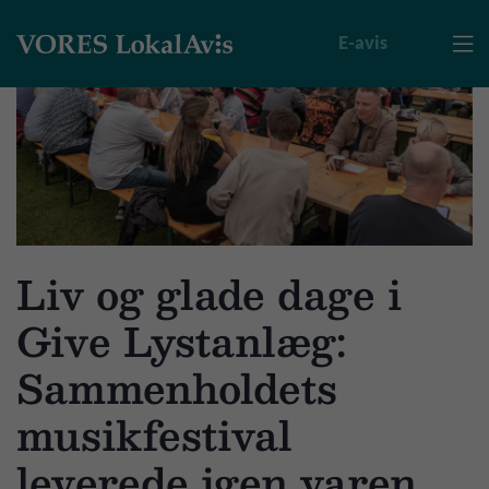
E-avis

Liv og glade dage i
Give Lystanlæg:
Sammenholdets
musikfestival
leverede igen varen