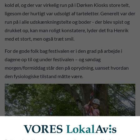
kold øl, og der var virkelig run på i Dørken Kiosks store telt,
ligesom der hurtigt var udsolgt af tarteletter. Generelt var der
run på i alle udskænkningstelte og boder - der blev spist og
drukket op, kan man roligt konstatere, lyder det fra Henrik
med et stort, men også træt smil.
For de gode folk bag festivalen er i den grad på arbejde i
dagene op til og under festivalen – og søndag
morgen/formiddag står den på oprydning, uanset hvordan
den fysiologiske tilstand måtte være.