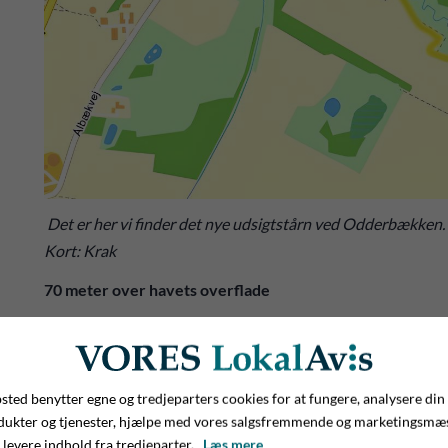
Det er her vi finder det nye udsigtstårn ved Odderbækken.
Kort: Krak
70 meter over havets overflade
Tårnet er bygget i smukt lærketræ, og den udvendige trappe gi
kvadratmeter. Herfra har man en helt vidunderlig udsigt o
sig i.
ted benytter egne og tredjeparters cookies for at fungere, analysere din
- Vi befinder os cirka 70 meter over havets overflade her p
dukter og tjenester, hjælpe med vores salgsfremmende og marketingsmæ
 levere indhold fra tredjeparter.
Læs mere
der har bygget udsigtstårnet ud fra nogle tegninger, jeg har l