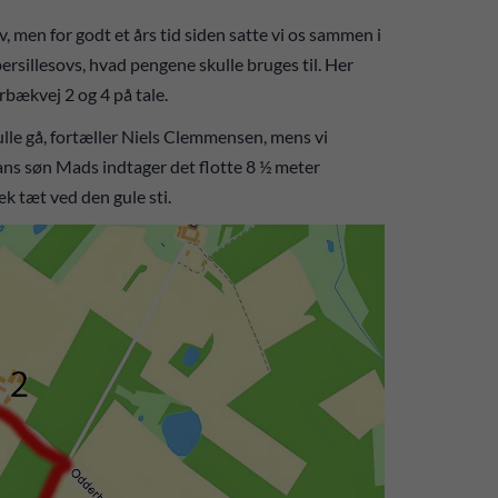
v, men for godt et års tid siden satte vi os sammen i
rsillesovs, hvad pengene skulle bruges til. Her
rbækvej 2 og 4 på tale.
kulle gå, fortæller Niels Clemmensen, mens vi
s søn Mads indtager det flotte 8 ½ meter
 tæt ved den gule sti.