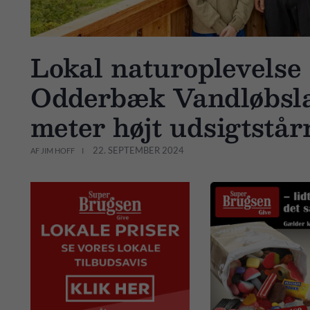
Lokal naturoplevelse 
Odderbæk Vandløbsla
meter højt udsigtstå
22. SEPTEMBER 2024
AF JIM HOFF