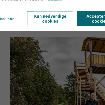
teleskoplift med mandskabskurv herude for at finde frem til 
ad gangen, indtil vi blev enige om højden, forklarer Kristian
Kun nødvendige
Accepter
udsigtstårn ved Omme Å, og som har været Odderbæk Vandl
stillinger
cookies
cooki
med BF Shelterbyg.