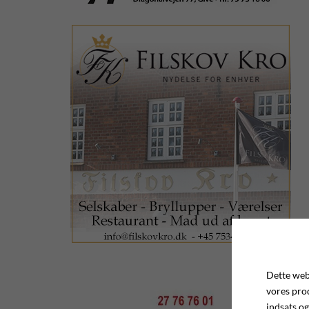
Dette webs
vores pro
indsats og