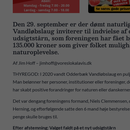
Den 29. september er der dømt naturl
Vandløbslaug inviterer til indvielse af
udsigtstårn, som foreningen har fået by
135.000 kroner som giver folket mulighe
naturoplevelse.
Af Jim Hoff – jimhoff@voreslokalavis.dk
THYREGOD: I 2020 vandt Odderbæk Vandløbslaug en pulje 
Man belønner her personer, institutioner eller foreninger, 
har skabt positive forandringer for naturen eller danskern
Det var dengang foreningens formand, Niels Clemmensen, d
Herning, og efterfølgende satte den 6 mand høje bestyrelse 
penge skulle bruges til.
Efter afstemning: Valget faldt på et nyt udsigtstårn