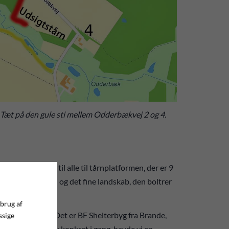
 Tæt på den gule sti mellem Odderbækvej 2 og 4.
ver fri adgang til alle til tårnplatformen, der er 9
ver Odderbækken og det fine landskab, den boltrer
 brug af
å udsigtsposten. Det er BF Shelterbyg fra Brande,
ssige
avet. Inden vi gik konkret i gang, havde vi en