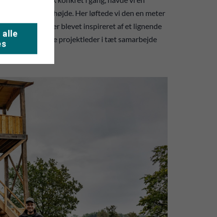
den helt rigtige højde. Her løftede vi den en meter
 Østergaard, der er blevet inspireret af et lignende
 alle
øbslaugs lokale projektleder i tæt samarbejde
es