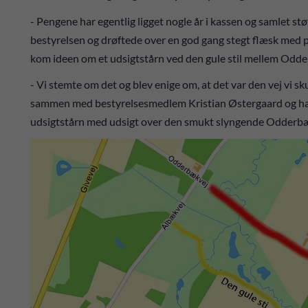
- Pengene har egentlig ligget nogle år i kassen og samlet stø
bestyrelsen og drøftede over en god gang stegt flæsk med pe
kom ideen om et udsigtstårn ved den gule stil mellem Odde
- Vi stemte om det og blev enige om, at det var den vej vi s
sammen med bestyrelsesmedlem Kristian Østergaard og han
udsigtstårn med udsigt over den smukt slyngende Odderbæk