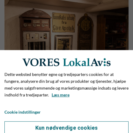
Dette websted benytter egne og tredjeparters cookies for at
fungere, analysere din brug af vores produkter og tjenester, hjælpe
med vores salgsfremmende og marketingsmæssige indsats og levere
Håndværkerudstillingen på Museum Give blev lanceret i
indhold fra tredjeparter.
Læs mere
1990'erne, og nu sker der en opgradering på flere fronter.
Foto: Jim Hoff
Cookie indstillinger
Kom op på museet og brug dine hænder
Kun nødvendige cookies
Og nu er er ved tanken om at bruge hænderne aktivt, så vil