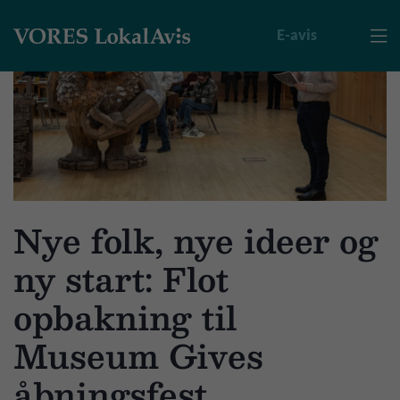
E-avis

Nye folk, nye ideer og
ny start: Flot
opbakning til
Museum Gives
åbningsfest