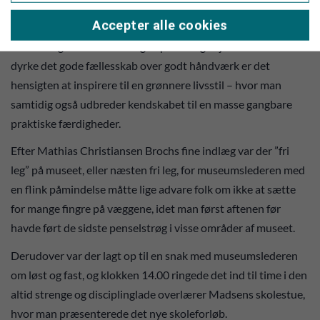
der på museet blive afholdt en række workshops fra januar til
Accepter alle cookies
maj. Det handler om reparation og upcycling af såvel
museumsgenstande som egne personlige ejendele. Udover at
dyrke det gode fællesskab over godt håndværk er det
hensigten at inspirere til en grønnere livsstil – hvor man
samtidig også udbreder kendskabet til en masse gangbare
praktiske færdigheder.
Efter Mathias Christiansen Brochs fine indlæg var der ”fri
leg” på museet, eller næsten fri leg, for museumslederen med
en flink påmindelse måtte lige advare folk om ikke at sætte
for mange fingre på væggene, idet man først aftenen før
havde ført de sidste penselstrøg i visse områder af museet.
Derudover var der lagt op til en snak med museumslederen
om løst og fast, og klokken 14.00 ringede det ind til time i den
altid strenge og disciplinglade overlærer Madsens skolestue,
hvor man præsenterede det nye skoleforløb.