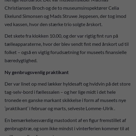
Christiansen Broch og de to museumsinspektører Celia
Ekelund Simonsen og Mads Struwe Jeppesen, der tog imod
ved kassen, hvor den stærke trio solgte årskort.
Det skete fra klokken 10.00, og der var rigtig fint run på
tælleapparaterne, hvor der blev sendt fint med årskort ud til
folket – også en vigtig forudsætning for museets finansielle
bæredygtighed.
Ny genbrugsvenlig praktikant
Der var linet op med lækker hyldesaft og hvidvin på det store
tag-selv-bord i fællessalen – og her lige midt i det hele
tronede en ganske markant skikkelse i form af museets nye
’praktikant’ i februar og marts, selveste Lomme-Ulrik .
En bemærkelsesværdig mastodont af en figur fremstillet af
genbrugstræ, og som ikke mindst i vinterferien kommer til at