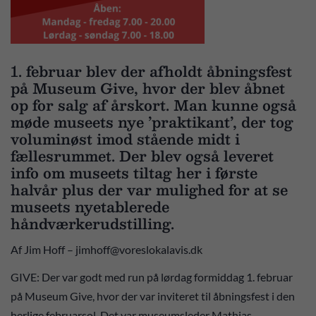
1. februar blev der afholdt åbningsfest
på Museum Give, hvor der blev åbnet
op for salg af årskort. Man kunne også
møde museets nye ’praktikant’, der tog
voluminøst imod stående midt i
fællesrummet. Der blev også leveret
info om museets tiltag her i første
halvår plus der var mulighed for at se
museets nyetablerede
håndværkerudstilling.
Af Jim Hoff – jimhoff@voreslokalavis.dk
GIVE: Der var godt med run på lørdag formiddag 1. februar
på Museum Give, hvor der var inviteret til åbningsfest i den
herlige februarsol. Det var museumsleder Mathias