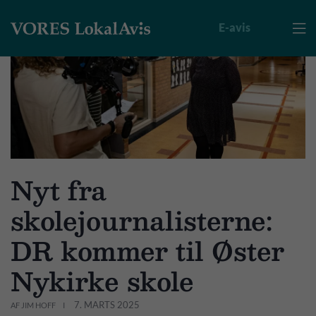
E-avis

Nyt fra
skolejournalisterne:
DR kommer til Øster
Nykirke skole
7. MARTS 2025
AF JIM HOFF