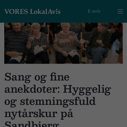
E-avis

Sang og fine
anekdoter: Hyggelig
og stemningsfuld
nytårskur på
Sandbjerg