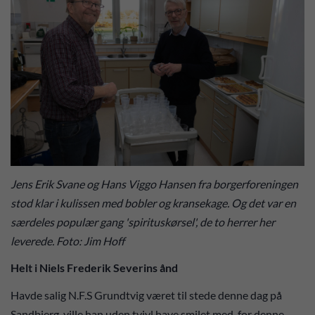
Jens Erik Svane og Hans Viggo Hansen fra borgerforeningen
stod klar i kulissen med bobler og kransekage. Og det var en
særdeles populær gang 'spirituskørsel', de to herrer her
leverede. Foto: Jim Hoff
Helt i Niels Frederik Severins ånd
Havde salig N.F.S Grundtvig været til stede denne dag på
Sandbjerg, ville han uden tvivl have smilet med, for denne