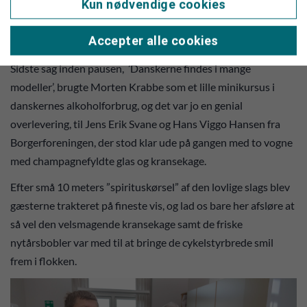
Kun nødvendige cookies
hvor forfatteren til denne klassiker, Grundtvig, jo på mange
måder igen kom på hjemmebane i Thyregod, hvor han som
Accepter alle cookies
ung mand lod sig konfirmere.
Sidste sag inden pausen, ’Danskerne findes i mange
modeller’, brugte Morten Krabbe som et lille minikursus i
danskernes alkoholforbrug, og det var jo en genial
overlevering, til Jens Erik Svane og Hans Viggo Hansen fra
Borgerforeningen, der stod klar ude på gangen med to vogne
med champagnefyldte glas og kransekage.
Efter små 10 meters ”spirituskørsel” af den lovlige slags blev
gæsterne trakteret på fineste vis, og lad os bare her afsløre at
så vel den velsmagende kransekage samt de friske
nytårsbobler var med til at bringe de cykelstyrbrede smil
frem i flokken.