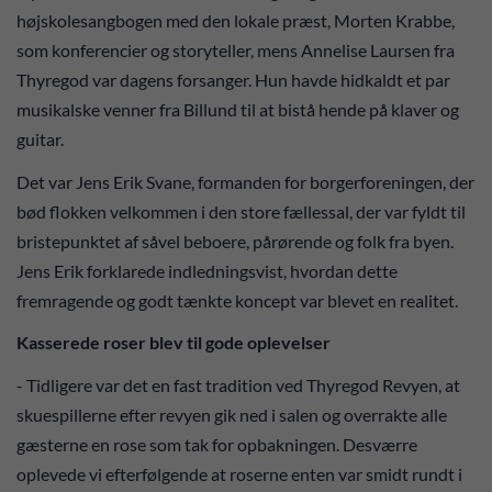
højskolesangbogen med den lokale præst, Morten Krabbe,
som konferencier og storyteller, mens Annelise Laursen fra
Thyregod var dagens forsanger. Hun havde hidkaldt et par
musikalske venner fra Billund til at bistå hende på klaver og
guitar.
Det var Jens Erik Svane, formanden for borgerforeningen, der
bød flokken velkommen i den store fællessal, der var fyldt til
bristepunktet af såvel beboere, pårørende og folk fra byen.
Jens Erik forklarede indledningsvist, hvordan dette
fremragende og godt tænkte koncept var blevet en realitet.
Kasserede roser blev til gode oplevelser
- Tidligere var det en fast tradition ved Thyregod Revyen, at
skuespillerne efter revyen gik ned i salen og overrakte alle
gæsterne en rose som tak for opbakningen. Desværre
oplevede vi efterfølgende at roserne enten var smidt rundt i