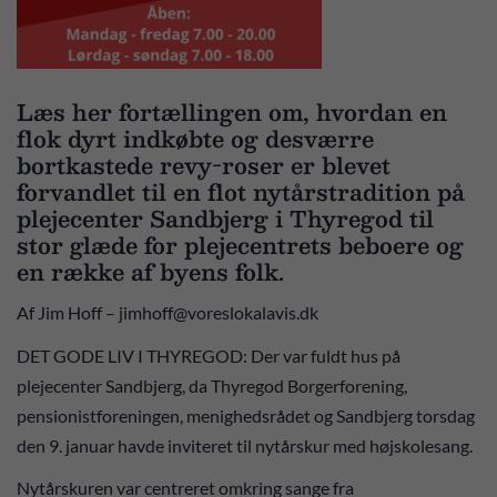
Læs her fortællingen om, hvordan en
flok dyrt indkøbte og desværre
bortkastede revy-roser er blevet
forvandlet til en flot nytårstradition på
plejecenter Sandbjerg i Thyregod til
stor glæde for plejecentrets beboere og
en række af byens folk.
Af Jim Hoff – jimhoff@voreslokalavis.dk
DET GODE LIV I THYREGOD: Der var fuldt hus på
plejecenter Sandbjerg, da Thyregod Borgerforening,
pensionistforeningen, menighedsrådet og Sandbjerg torsdag
den 9. januar havde inviteret til nytårskur med højskolesang.
Nytårskuren var centreret omkring sange fra