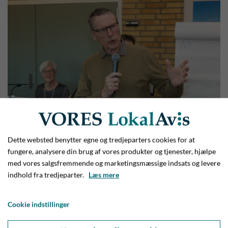
Det var den lokale sognepræste, Morten Krabbe, der stod for
Dette websted benytter egne og tredjeparters cookies for at
udvælgelsen og præsentationen af sangene. Og det var som
fungere, analysere din brug af vores produkter og tjenester, hjælpe
med vores salgsfremmende og marketingsmæssige indsats og levere
altid, når Morten Krabbe er ved roret, en stor fornøjelse.
indhold fra tredjeparter.
Læs mere
Foto: Jim Hoff
Og så var der bobler
Cookie indstillinger
Naturligvis startede man med ’Vær Velkommen Herrens År’,