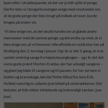
byen eller i skraldespande, så det var jo lidt spild sf penge.
Derfor blev vi i borgerforeningen enige med revyholdet om,
at de gode penge der blev brugt på indkøb af roser, burde
bruges på anden vis.
-Vi blev enige om, at det skulle handle om at glæde andre
mennesker med de samme penge, og det endte op med, at vi
blev enige om, at vi fremover ville afholde en nytårskur her på
Sindbjerg den 2. torsdag i januar. Og i år er det 3. gang, at vi er
samlet omkring sange fra højskolesangbogen – og i år det det
vores gode præst Morten Krabbe, der har udvalgt sangene –
og glæd jeg både til sangene og til pausen, for her servere vi
bobler og kransekage, lød det flotte tilbud fra Jens Erik.
Hvilket naturligvis udløste jysk bifald på stolerækkerne. Det
betyder, at folk nikker bifaldende og indvendigt tænker: jow
jow).