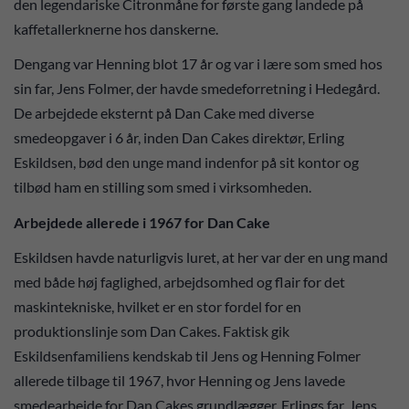
den legendariske Citronmåne for første gang landede på
kaffetallerknerne hos danskerne.
Dengang var Henning blot 17 år og var i lære som smed hos
sin far, Jens Folmer, der havde smedeforretning i Hedegård.
De arbejdede eksternt på Dan Cake med diverse
smedeopgaver i 6 år, inden Dan Cakes direktør, Erling
Eskildsen, bød den unge mand indenfor på sit kontor og
tilbød ham en stilling som smed i virksomheden.
Arbejdede allerede i 1967 for Dan Cake
Eskildsen havde naturligvis luret, at her var der en ung mand
med både høj faglighed, arbejdsomhed og flair for det
maskintekniske, hvilket er en stor fordel for en
produktionslinje som Dan Cakes. Faktisk gik
Eskildsenfamiliens kendskab til Jens og Henning Folmer
allerede tilbage til 1967, hvor Henning og Jens lavede
smedearbejde for Dan Cakes grundlægger, Erlings far, Jens