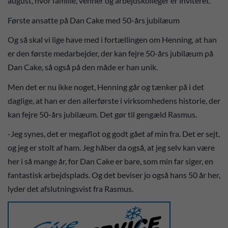
august, hvor familie, venner og arbejdskolleger er inviteret.
Første ansatte på Dan Cake med 50-års jubilæum
Og så skal vi lige have med i fortællingen om Henning, at han
er den første medarbejder, der kan fejre 50-års jubilæum på
Dan Cake, så også på den måde er han unik.
Men det er nu ikke noget, Henning går og tænker på i det
daglige, at han er den allerførste i virksomhedens historie, der
kan fejre 50-års jubilæum. Det gør til gengæld Rasmus.
-Jeg synes, det er megaflot og godt gået af min fra. Det er sejt,
og jeg er stolt af ham. Jeg håber da også, at jeg selv kan være
her i så mange år, for Dan Cake er bare, som min far siger, en
fantastisk arbejdsplads. Og det beviser jo også hans 50 år her,
lyder det afslutningsvist fra Rasmus.