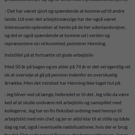
- Det har været sjovt og spændende at komme ud til andre
lande. Ud over det arbejdsmæssige har der også været
interessante oplevelser at hente på de her udenlandsrejser,
og det er også spændende at komme ud i verden og
repræsentere sin virksomhed, pointerer Henning.
Indstillet på at fortsætte sit gode arbejdsliv
Med 50 år på bagen og en alder på 74 år er det vel egentlig ret
ok at overveje at gå på pension indenfor en overskuelig
årrække. Men det mindset har Henning ikke taget hul på.
-Jeg bliver ved så længe, helbredet er til det. Jeg ville da være
ked af at skulle undvære mit arbejdsliv og samspillet med
kollegerne. Jeg har en fin fleksibel ordning med hensyn til
arbejdstid med min chef, og jer er altid klar til at stille op både
dag og nat, også i eventuelle nødsituationer, hvis der er brug
for det. Det er dog mest Rasmus, der tager nattjansen. Jeg er