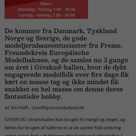
De kommer fra Danmark, Tyskland
Norge og Sverige, de gode
modeljernbaneentusiaster fra Fremo,
Freundekreis Europäische
Modelbahnen, og de samles nu 3 gange
om året i Givskud-hallen, hvor de dybt
engagerede modelfolk over fire dage fik
kørt en masse tog og ikke mindst fik
snakket en hel masse om denne deres
fantastiske hobby.
Af Jim Hoff – jimoff@voreslokalavis.dk
GIVSKUD: Idrætshallen kan bruges til mangt og meget, og
fælles for brugen af hallerne er at de samler folk omkring
enten sport, fest, udstillinger eller bankospil eller halbal. I