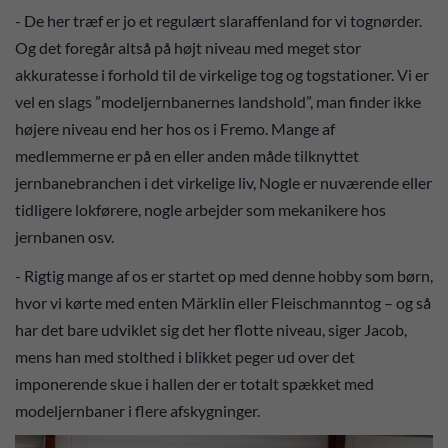
- De her træf er jo et regulært slaraffenland for vi tognørder.
Og det foregår altså på højt niveau med meget stor
akkuratesse i forhold til de virkelige tog og togstationer. Vi er
vel en slags ”modeljernbanernes landshold”, man finder ikke
højere niveau end her hos os i Fremo. Mange af
medlemmerne er på en eller anden måde tilknyttet
jernbanebranchen i det virkelige liv, Nogle er nuværende eller
tidligere lokførere, nogle arbejder som mekanikere hos
jernbanen osv.
- Rigtig mange af os er startet op med denne hobby som børn,
hvor vi kørte med enten Märklin eller Fleischmanntog – og så
har det bare udviklet sig det her flotte niveau, siger Jacob,
mens han med stolthed i blikket peger ud over det
imponerende skue i hallen der er totalt spækket med
modeljernbaner i flere afskygninger.