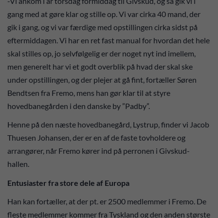
-Vi ankom i år torsdag formiddag til Givskud, og så gik vi i
gang med at gøre klar og stille op. Vi var cirka 40 mand, der
gik i gang, og vi var færdige med opstillingen cirka sidst på
eftermiddagen. Vi har en ret fast manual for hvordan det hele
skal stilles op, jo selvfølgelig er der noget nyt ind imellem,
men generelt har vi et godt overblik på hvad der skal ske
under opstillingen, og der plejer at gå fint, fortæller Søren
Bendtsen fra Fremo, mens han gør klar til at styre
hovedbanegården i den danske by ”Padby”.
Henne på den næste hovedbanegård, Lystrup, finder vi Jacob
Thuesen Johansen, der er en af de faste tovholdere og
arrangører, når Fremo kører ind på perronen i Givskud-
hallen.
Entusiaster fra store dele af Europa
Han kan fortæller, at der pt. er 2500 medlemmer i Fremo. De
fleste medlemmer kommer fra Tyskland og den anden største