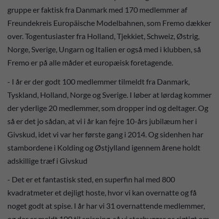
gruppe er faktisk fra Danmark med 170 medlemmer af
Freundekreis Europäische Modelbahnen, som Fremo dækker
over. Togentusiaster fra Holland, Tjekkiet, Schweiz, Østrig,
Norge, Sverige, Ungarn og Italien er også med i klubben, så
Fremo er på alle måder et europæisk foretagende.
- I år er der godt 100 medlemmer tilmeldt fra Danmark,
Tyskland, Holland, Norge og Sverige. I løber at lørdag kommer
der yderlige 20 medlemmer, som dropper ind og deltager. Og
så er det jo sådan, at vi i år kan fejre 10-års jubilæum her i
Givskud, idet vi var her første gang i 2014. Og sidenhen har
stambordene i Kolding og Østjylland igennem årene holdt
adskillige træf i Givskud
- Det er et fantastisk sted, en superfin hal med 800
kvadratmeter et dejligt hoste, hvor vi kan overnatte og få
noget godt at spise. I år har vi 31 overnattende medlemmer,
og der er meldt 100 til spisning, så vi storhygger os rigtigt om