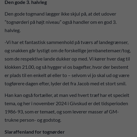
Den gode 3. halvleg
Den gode togmand lægger ikke skjul på, at det udover
”tognørderi på højt niveau” også handler om en god 3.
halvleg.
-Vi har et fantastisk sammenhold på tværs af landegrænser,
og snakken går lystigt om de forskellige jernbanetemaer/tog,
som de respektive lande dukker op med. Vi kører hver dag til
klokken 21.00, og så hygger vi os bagefter, hvor der bestemt
er plads til en enkelt øl eller to – selvom vi jo skal ud og være
togførere dagen efter, lyder det fra Jacob med et stort smil.
Han kan også fortæller, at man ved hvert træf har et specielt
tema, og her i november 2024 i Givskud er det tidsperioden
1986-93, som er temaet, og som leverer masser af GM-
trukne person- og godstog.
Slaraffenland for tognørder