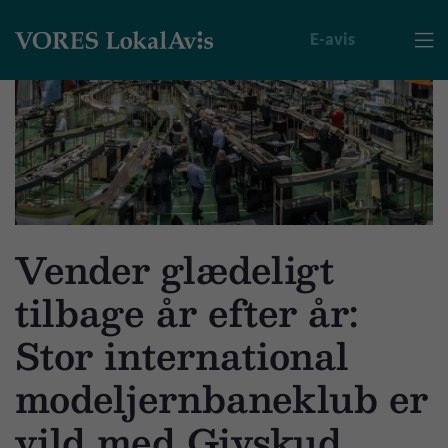
E-avis

Vender glædeligt
tilbage år efter år:
Stor international
modeljernbaneklub er
vild med Givskud