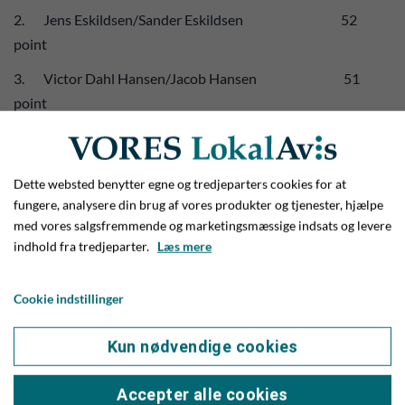
2. Jens Eskildsen/Sander Eskildsen 52
point
3. Victor Dahl Hansen/Jacob Hansen 51
point
4. Gert Dahl/Keld Martinussen 49 point
5. Connie Nielsen/Jensine Grøndal 48 point
Dette websted benytter egne og tredjeparters cookies for at
fungere, analysere din brug af vores produkter og tjenester, hjælpe
med vores salgsfremmende og marketingsmæssige indsats og levere
Nærmest flaget på par 3 hullerne i 1. slag:
indhold fra tredjeparter.
Læs mere
Hul 3 Mette Hede Jakobsen 7,00 meter
Cookie indstillinger
Hul 6 Bjarne Jørgensen 4,55 meter
Kun nødvendige cookies
Hul 9 Ruth Jørgensen 0,66 meter
Hul 13 Erik C Nielsen 1,79 meter
Accepter alle cookies