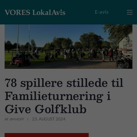
E-avis

78 spillere stillede til
Familieturnering i
Give Golfklub
23. AUGUST 2024
AF JIM HOFF