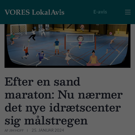
E-avis

Efter en sand
maraton: Nu nærmer
det nye idrætscenter
sig målstregen
25. JANUAR 2024
AF JIM HOFF