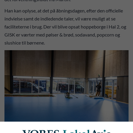
Han kan oplyse, at det på åbningsdagen, efter den officielle
indvielse samt de indledende taler, vil være muligt at se
faciliteterne i brug. Der vil blive opsat hoppeborge i Hal 2, og
GISK er værter med pølser & brød, sodavand, popcorn og
slushice til børnene.