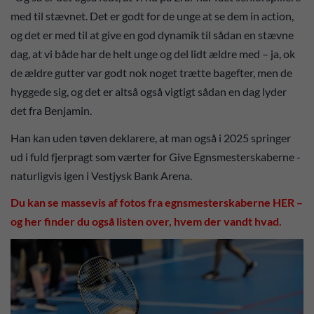
med til stævnet. Det er godt for de unge at se dem in action,
og det er med til at give en god dynamik til sådan en stævne
dag, at vi både har de helt unge og del lidt ældre med – ja, ok
de ældre gutter var godt nok noget trætte bagefter, men de
hyggede sig, og det er altså også vigtigt sådan en dag lyder
det fra Benjamin.
Han kan uden tøven deklarere, at man også i 2025 springer
ud i fuld fjerpragt som værter for Give Egnsmesterskaberne -
naturligvis igen i Vestjysk Bank Arena.
Du kan se massevis af fotos fra egnsmesterskaberne HER –
og her finder du også listen over, hvem der vandt hvad.