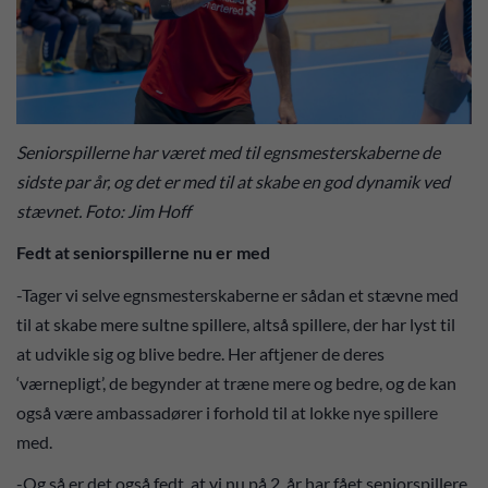
Seniorspillerne har været med til egnsmesterskaberne de
sidste par år, og det er med til at skabe en god dynamik ved
stævnet. Foto: Jim Hoff
Fedt at seniorspillerne nu er med
-Tager vi selve egnsmesterskaberne er sådan et stævne med
til at skabe mere sultne spillere, altså spillere, der har lyst til
at udvikle sig og blive bedre. Her aftjener de deres
‘værnepligt’, de begynder at træne mere og bedre, og de kan
også være ambassadører i forhold til at lokke nye spillere
med.
-Og så er det også fedt, at vi nu på 2. år har fået seniorspillere