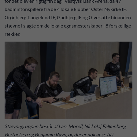
for det blev en rigtig fin dag i Vestjysk Bank Arena, da 47
badmintonspillere fra de 4 lokale klubber Øster Nykirke IF,
Grønbjerg-Langelund IF, Gadbjerg IF og Give satte hinanden
stævne i slagte om de lokale egnsmesterskaber i 8 forskellige
rækker.
Stævnegruppen består af Lars Morell, Nickolaj Falkenberg
Berthelsen og Benjamin Ravn, og der er nok at se til i