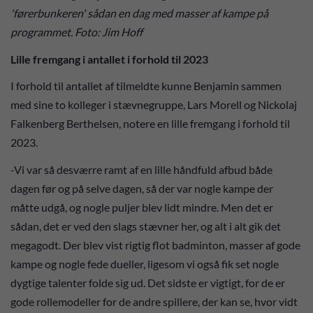
'førerbunkeren' sådan en dag med masser af kampe på
programmet. Foto: Jim Hoff
Lille fremgang i antallet i forhold til 2023
I forhold til antallet af tilmeldte kunne Benjamin sammen
med sine to kolleger i stævnegruppe, Lars Morell og Nickolaj
Falkenberg Berthelsen, notere en lille fremgang i forhold til
2023.
-Vi var så desværre ramt af en lille håndfuld afbud både
dagen før og på selve dagen, så der var nogle kampe der
måtte udgå, og nogle puljer blev lidt mindre. Men det er
sådan, det er ved den slags stævner her, og alt i alt gik det
megagodt. Der blev vist rigtig flot badminton, masser af gode
kampe og nogle fede dueller, ligesom vi også fik set nogle
dygtige talenter folde sig ud. Det sidste er vigtigt, for de er
gode rollemodeller for de andre spillere, der kan se, hvor vidt