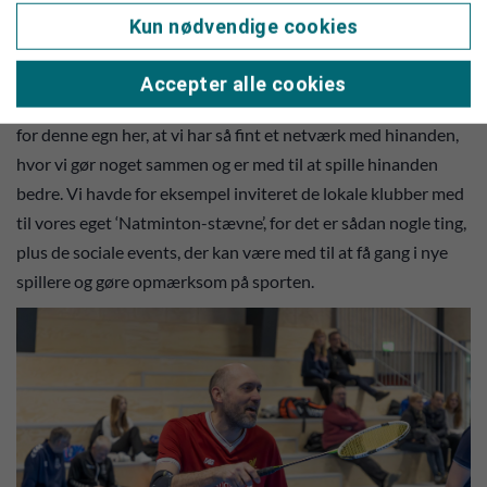
sporten her igen.
Kun nødvendige cookies
-De her kommunemesterskaber har en lang tradition bag sig,
og ret beset handler det jo om, at bibeholde det gode
Accepter alle cookies
samarbejde klubberne har med hinanden. Det er helt unikt
for denne egn her, at vi har så fint et netværk med hinanden,
hvor vi gør noget sammen og er med til at spille hinanden
bedre. Vi havde for eksempel inviteret de lokale klubber med
til vores eget ‘Natminton-stævne’, for det er sådan nogle ting,
plus de sociale events, der kan være med til at få gang i nye
spillere og gøre opmærksom på sporten.