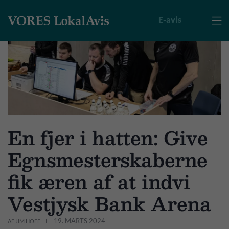
E-avis

En fjer i hatten: Give
Egnsmesterskaberne
fik æren af at indvi
Vestjysk Bank Arena
19. MARTS 2024
AF JIM HOFF