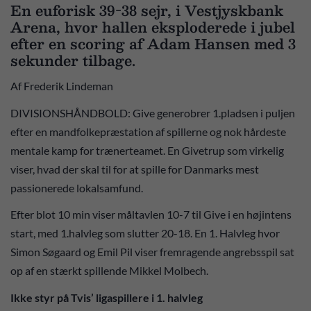
En euforisk 39-38 sejr, i Vestjyskbank
Arena, hvor hallen eksploderede i jubel
efter en scoring af Adam Hansen med 3
sekunder tilbage.
Af Frederik Lindeman
DIVISIONSHÅNDBOLD: Give generobrer 1.pladsen i puljen
efter en mandfolkepræstation af spillerne og nok hårdeste
mentale kamp for trænerteamet. En Givetrup som virkelig
viser, hvad der skal til for at spille for Danmarks mest
passionerede lokalsamfund.
Efter blot 10 min viser måltavlen 10-7 til Give i en højintens
start, med 1.halvleg som slutter 20-18. En 1. Halvleg hvor
Simon Søgaard og Emil Pil viser fremragende angrebsspil sat
op af en stærkt spillende Mikkel Molbech.
Ikke styr på Tvis’ ligaspillere i 1. halvleg