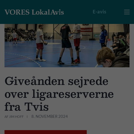
E-avis

Giveånden sejrede
over ligareserverne
fra Tvis
8. NOVEMBER 2024
AF JIM HOFF