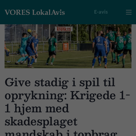
E-avis

Give stadig i spil til
oprykning: Krigede 1-
1 hjem med
skadesplaget
mandskab i topbrag