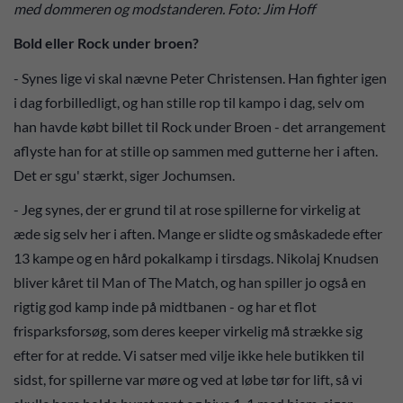
med dommeren og modstanderen. Foto: Jim Hoff
Bold eller Rock under broen?
- Synes lige vi skal nævne Peter Christensen. Han fighter igen
i dag forbilledligt, og han stille rop til kampo i dag, selv om
han havde købt billet til Rock under Broen - det arrangement
aflyste han for at stille op sammen med gutterne her i aften.
Det er sgu' stærkt, siger Jochumsen.
- Jeg synes, der er grund til at rose spillerne for virkelig at
æde sig selv her i aften. Mange er slidte og småskadede efter
13 kampe og en hård pokalkamp i tirsdags. Nikolaj Knudsen
bliver kåret til Man of The Match, og han spiller jo også en
rigtig god kamp inde på midtbanen - og har et flot
frisparksforsøg, som deres keeper virkelig må strække sig
efter for at redde. Vi satser med vilje ikke hele butikken til
sidst, for spillerne var møre og ved at løbe tør for lift, så vi