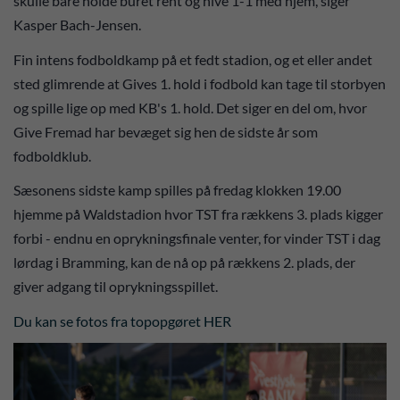
skulle bare holde buret rent og hive 1-1 med hjem, siger
Kasper Bach-Jensen.
Fin intens fodboldkamp på et fedt stadion, og et eller andet
sted glimrende at Gives 1. hold i fodbold kan tage til storbyen
og spille lige op med KB's 1. hold. Det siger en del om, hvor
Give Fremad har bevæget sig hen de sidste år som
fodboldklub.
Sæsonens sidste kamp spilles på fredag klokken 19.00
hjemme på Waldstadion hvor TST fra rækkens 3. plads kigger
forbi - endnu en oprykningsfinale venter, for vinder TST i dag
lørdag i Bramming, kan de nå op på rækkens 2. plads, der
giver adgang til oprykningsspillet.
Du kan se fotos fra topopgøret HER