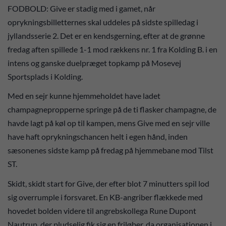
FODBOLD: Give er stadig med i gamet, når
oprykningsbilletternes skal uddeles på sidste spilledag i
jyllandsserie 2. Det er en kendsgerning, efter at de grønne
fredag aften spillede 1-1 mod rækkens nr. 1 fra Kolding B. i en
intens og ganske duelpræget topkamp på Mosevej
Sportsplads i Kolding.
Med en sejr kunne hjemmeholdet have ladet
champagnepropperne springe på de ti flasker champagne, de
havde lagt på køl op til kampen, mens Give med en sejr ville
have haft oprykningschancen helt i egen hånd, inden
sæsonenes sidste kamp på fredag på hjemmebane mod Tilst
ST.
Skidt, skidt start for Give, der efter blot 7 minutters spil lod
sig overrumple i forsvaret. En KB-angriber flækkede med
hovedet bolden videre til angrebskollega Rune Dupont
Nautrup, der pludselig fik sig en friløber, da organisationen i