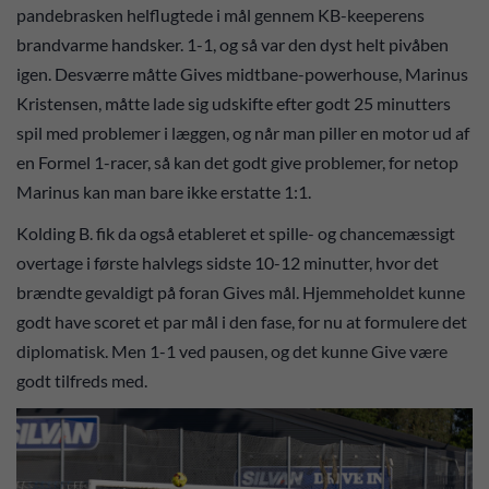
pandebrasken helflugtede i mål gennem KB-keeperens
brandvarme handsker. 1-1, og så var den dyst helt pivåben
igen. Desværre måtte Gives midtbane-powerhouse, Marinus
Kristensen, måtte lade sig udskifte efter godt 25 minutters
spil med problemer i læggen, og når man piller en motor ud af
en Formel 1-racer, så kan det godt give problemer, for netop
Marinus kan man bare ikke erstatte 1:1.
Kolding B. fik da også etableret et spille- og chancemæssigt
overtage i første halvlegs sidste 10-12 minutter, hvor det
brændte gevaldigt på foran Gives mål. Hjemmeholdet kunne
godt have scoret et par mål i den fase, for nu at formulere det
diplomatisk. Men 1-1 ved pausen, og det kunne Give være
godt tilfreds med.