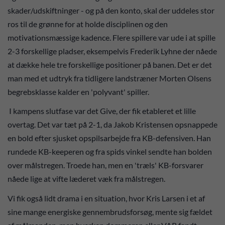
skader/udskiftninger - og på den konto, skal der uddeles stor
ros til de grønne for at holde disciplinen og den
motivationsmæssige kadence. Flere spillere var ude i at spille
2-3 forskellige pladser, eksempelvis Frederik Lyhne der nåede
at dække hele tre forskellige positioner på banen. Det er det
man med et udtryk fra tidligere landstræner Morten Olsens
begrebsklasse kalder en 'polyvant' spiller.
I kampens slutfase var det Give, der fik etableret et lille
overtag. Det var tæt på 2-1, da Jakob Kristensen opsnappede
en bold efter sjusket opspilsarbejde fra KB-defensiven. Han
rundede KB-keeperen og fra spids vinkel sendte han bolden
over målstregen. Troede han, men en 'træls' KB-forsvarer
nåede lige at vifte læderet væk fra målstregen.
Vi fik også lidt drama i en situation, hvor Kris Larsen i et af
sine mange energiske gennembrudsforsøg, mente sig fældet