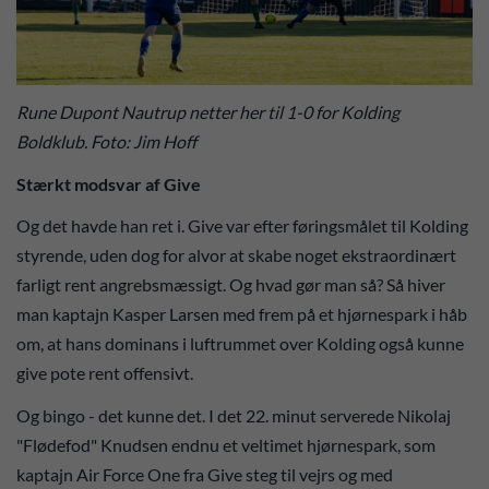
Rune Dupont Nautrup netter her til 1-0 for Kolding
Boldklub. Foto: Jim Hoff
Stærkt modsvar af Give
Og det havde han ret i. Give var efter føringsmålet til Kolding
styrende, uden dog for alvor at skabe noget ekstraordinært
farligt rent angrebsmæssigt. Og hvad gør man så? Så hiver
man kaptajn Kasper Larsen med frem på et hjørnespark i håb
om, at hans dominans i luftrummet over Kolding også kunne
give pote rent offensivt.
Og bingo - det kunne det. I det 22. minut serverede Nikolaj
"Flødefod" Knudsen endnu et veltimet hjørnespark, som
kaptajn Air Force One fra Give steg til vejrs og med