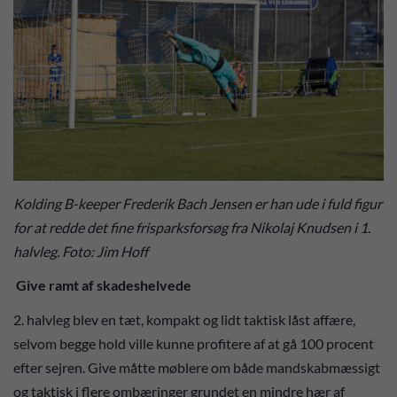
Kolding B-keeper Frederik Bach Jensen er han ude i fuld figur
for at redde det fine frisparksforsøg fra Nikolaj Knudsen i 1.
halvleg. Foto: Jim Hoff
Give ramt af skadeshelvede
2. halvleg blev en tæt, kompakt og lidt taktisk låst affære,
selvom begge hold ville kunne profitere af at gå 100 procent
efter sejren. Give måtte møblere om både mandskabmæssigt
og taktisk i flere ombæringer grundet en mindre hær af