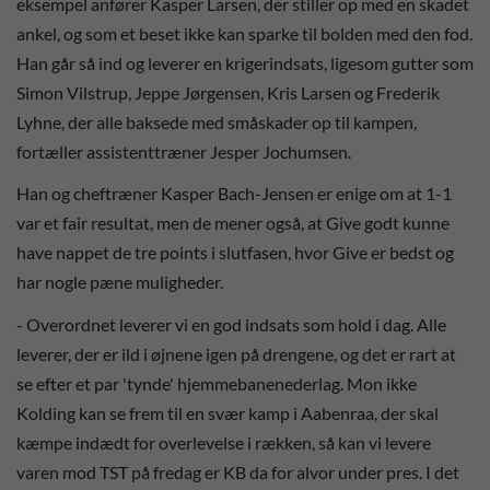
eksempel anfører Kasper Larsen, der stiller op med en skadet
ankel, og som et beset ikke kan sparke til bolden med den fod.
Han går så ind og leverer en krigerindsats, ligesom gutter som
Simon Vilstrup, Jeppe Jørgensen, Kris Larsen og Frederik
Lyhne, der alle baksede med småskader op til kampen,
fortæller assistenttræner Jesper Jochumsen.
Han og cheftræner Kasper Bach-Jensen er enige om at 1-1
var et fair resultat, men de mener også, at Give godt kunne
have nappet de tre points i slutfasen, hvor Give er bedst og
har nogle pæne muligheder.
- Overordnet leverer vi en god indsats som hold i dag. Alle
leverer, der er ild i øjnene igen på drengene, og det er rart at
se efter et par 'tynde' hjemmebanenederlag. Mon ikke
Kolding kan se frem til en svær kamp i Aabenraa, der skal
kæmpe indædt for overlevelse i rækken, så kan vi levere
varen mod TST på fredag er KB da for alvor under pres. I det