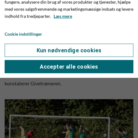
fungere, analysere din brug af vores produkter og tjenester, hjælpe
Mortensen i bagkæden, ligesom Kasper Bach-Jensen også
med vores salgsfremmende og marketingsmæssige indsats og levere
roser bredden i truppen, idet de tre indhoppere Lukas
indhold fra tredjeparter.
Læs mere
Flensborg, Frederik Lyhne og Malthe Pedersen alle leverer
nogle fine indhop.
Cookie indstillinger
- Vi fik med sejren og præstationen her i aften vist, at EfB-
Kun nødvendige cookies
kampen var en smutter. Nu kan vi koncentrere os om at
placere os som ‘the best of the rest’ - og så skal vi forsøge at
Accepter alle cookies
drille suveræne EfB på 1. pladsen, alt det vi kan – gerne med
en sejr over dem, når de kommer her til Give til oktober,
konstaterer Givetræneren.