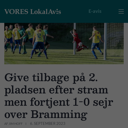
E-avis

Give tilbage på 2.
pladsen efter stram
men fortjent 1-0 sejr
over Bramming
6. SEPTEMBER 2023
AF JIM HOFF