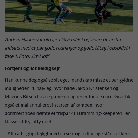
Anders Hauge var tilbage i Givemålet og leverede en fin
indsats med et par gode redninger og gode tiltag i opspillet i
fase 1. Foto: Jim Hoff
Fortjent og lidt heldig sejr
Han kunne dog også se sit eget mandskab misse et par gyldne
muligheder i 1. halvleg, hvor både Jakob Kristensen og
Magnus Bitsch havde pæne muligheder for at score. Give fik
også et mål annulleret i starten af kampen, hvor
dommertrioen dømte et frispark til Bramming-keeperen i en
klassisk fifty-fifty duel.
- Alt i alt rigtig dejligt med en sejr, og fedt vi lige slår rækkens