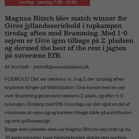
Magnus Bitsch blev match winner for
Gives jyllandsseriehold i topkampen
tirsdag aften mod Bramming. Med 1-0
sejren er Give igen tilbage på 2. pladsen
og dermed the best of the rest i jagten
på suveræne EfB.
Af Jim Hoff – jimhoff@voreslokalavis.dk
FODBOLD: Det var rækkens nr. 3 og 2, der torsdag aften
krydsede klinger på Waldstadion. Give kunne med en sejr
over Bramming generobre rækkens 2. plads, og efter 5-0
lussingen i Esbjerg mod EfB i torsdags var det også en del af
missionen at rejse sig og komme tilbage både på pointtavlen
og rent spillemæssigt.
Begge dele lykkedes dels via Magnus Bitschs sejrsmål og via
70 gode minutter, hvor hjemmeholdet skabte den portion