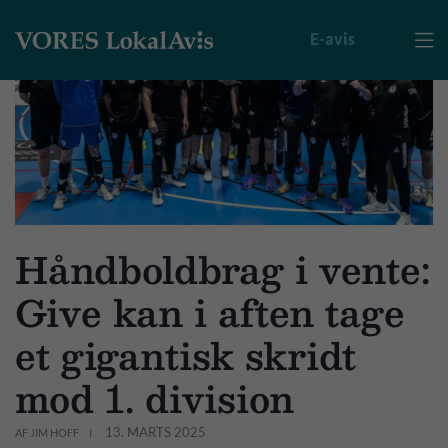
E-avis

Håndboldbrag i vente:
Give kan i aften tage
et gigantisk skridt
mod 1. division
13. MARTS 2025
AF JIM HOFF