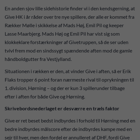
En anden sjov lille sidehistorie finder vi i den kendsgerning, at
Give HK i år råder over tre nye spillere, der alle er kommet fra
Rækker Mølle i skikkelse af Mads Høj, Emil Pil og keeper
Lasse Maarbjerg. Mads Høj og Emil Pil har vist sig som
klokkeklare forstærkninger af Givetruppen, så de ser uden
tvivl frem mod en sindssygt spændende aften mod de gamle
håndboldgutter fra Vestjylland.
Situationen i rækken er den, at vinder Give i aften, så er Erik
Flaks tropper 6 point foran nærmeste rival til oprykningen til
1. division, Hørning – og der er kun 3 spillerunder tilbage
efter i aften for både Give og Hørning.
Skrivebordsnederlaget er desværre en træls faktor
Give er ret beset bedst indbyrdes i forhold til Hørning med en
bedre indbyrdes målscore efter de indbyrdes kampe med en
sejr til hver, men den fordel er annulleret af DHF, fordi Give