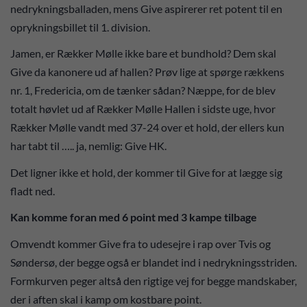
nedrykningsballaden, mens Give aspirerer ret potent til en
oprykningsbillet til 1. division.
Jamen, er Rækker Mølle ikke bare et bundhold? Dem skal
Give da kanonere ud af hallen? Prøv lige at spørge rækkens
nr. 1, Fredericia, om de tænker sådan? Næppe, for de blev
totalt høvlet ud af Rækker Mølle Hallen i sidste uge, hvor
Rækker Mølle vandt med 37-24 over et hold, der ellers kun
har tabt til ….. ja, nemlig: Give HK.
Det ligner ikke et hold, der kommer til Give for at lægge sig
fladt ned.
Kan komme foran med 6 point med 3 kampe tilbage
Omvendt kommer Give fra to udesejre i rap over Tvis og
Søndersø, der begge også er blandet ind i nedrykningsstriden.
Formkurven peger altså den rigtige vej for begge mandskaber,
der i aften skal i kamp om kostbare point.