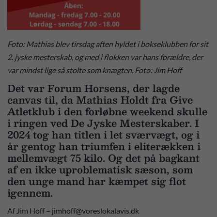
Foto: Mathias blev tirsdag aften hyldet i bokseklubben for sit
2. jyske mesterskab, og med i flokken var hans forældre, der
var mindst lige så stolte som knægten. Foto: Jim Hoff
Det var Forum Horsens, der lagde
canvas til, da Mathias Holdt fra Give
Atletklub i den forløbne weekend skulle
i ringen ved De Jyske Mesterskaber. I
2024 tog han titlen i let sværvægt, og i
år gentog han triumfen i eliterækken i
mellemvægt 75 kilo. Og det på bagkant
af en ikke uproblematisk sæson, som
den unge mand har kæmpet sig flot
igennem.
Af Jim Hoff – jimhoff@voreslokalavis.dk