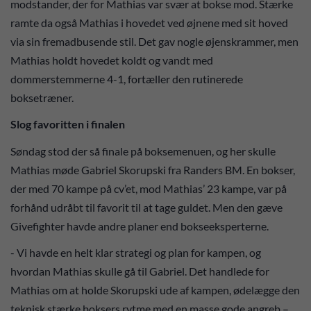
modstander, der for Mathias var svær at bokse mod. Stærke
ramte da også Mathias i hovedet ved øjnene med sit hoved
via sin fremadbusende stil. Det gav nogle øjenskrammer, men
Mathias holdt hovedet koldt og vandt med
dommerstemmerne 4-1, fortæller den rutinerede
boksetræner.
Slog favoritten i finalen
Søndag stod der så finale på boksemenuen, og her skulle
Mathias møde Gabriel Skorupski fra Randers BM. En bokser,
der med 70 kampe på cv’et, mod Mathias’ 23 kampe, var på
forhånd udråbt til favorit til at tage guldet. Men den gæve
Givefighter havde andre planer end bokseeksperterne.
- Vi havde en helt klar strategi og plan for kampen, og
hvordan Mathias skulle gå til Gabriel. Det handlede for
Mathias om at holde Skorupski ude af kampen, ødelægge den
teknisk stærke boksers rytme med en masse gode angreb –