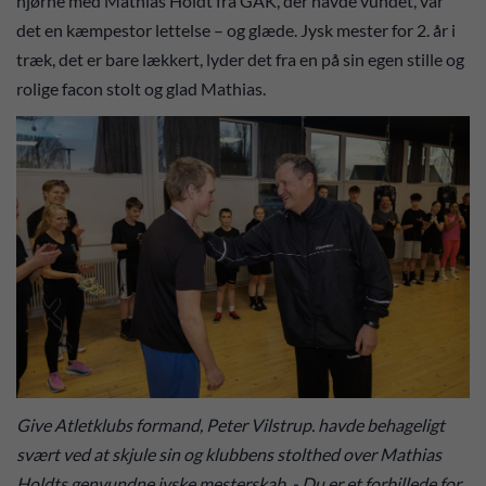
hjørne med Mathias Holdt fra GAK, der havde vundet, var
det en kæmpestor lettelse – og glæde. Jysk mester for 2. år i
træk, det er bare lækkert, lyder det fra en på sin egen stille og
rolige facon stolt og glad Mathias.
Give Atletklubs formand, Peter Vilstrup. havde behageligt
svært ved at skjule sin og klubbens stolthed over Mathias
Holdts genvundne jyske mesterskab. - Du er et forbillede for