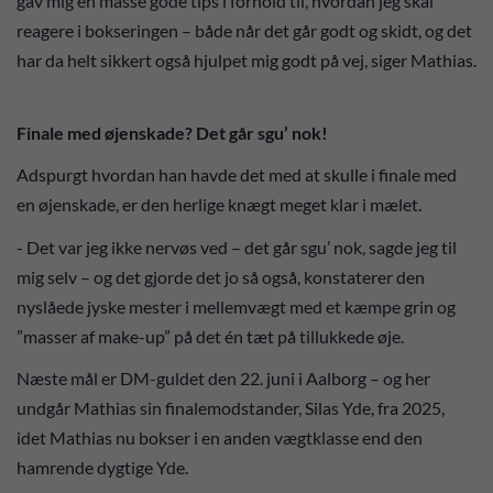
gav mig en masse gode tips i forhold til, hvordan jeg skal
reagere i bokseringen – både når det går godt og skidt, og det
har da helt sikkert også hjulpet mig godt på vej, siger Mathias.
Finale med øjenskade? Det går sgu’ nok!
Adspurgt hvordan han havde det med at skulle i finale med
en øjenskade, er den herlige knægt meget klar i mælet.
- Det var jeg ikke nervøs ved – det går sgu’ nok, sagde jeg til
mig selv – og det gjorde det jo så også, konstaterer den
nyslåede jyske mester i mellemvægt med et kæmpe grin og
”masser af make-up” på det én tæt på tillukkede øje.
Næste mål er DM-guldet den 22. juni i Aalborg – og her
undgår Mathias sin finalemodstander, Silas Yde, fra 2025,
idet Mathias nu bokser i en anden vægtklasse end den
hamrende dygtige Yde.