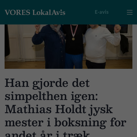
E-avis

Han gjorde det
simpelthen igen:
Mathias Holdt jysk
mester i boksning for
andet år i træk.