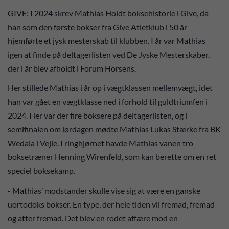
GIVE: I 2024 skrev Mathias Holdt boksehistorie i Give, da
han som den første bokser fra Give Atletklub i 50 år
hjemførte et jysk mesterskab til klubben. I år var Mathias
igen at finde på deltagerlisten ved De Jyske Mesterskaber,
der i år blev afholdt i Forum Horsens.
Her stillede Mathias i år op i vægtklassen mellemvægt, idet
han var gået en vægtklasse ned i forhold til guldtriumfen i
2024. Her var der fire boksere på deltagerlisten, og i
semifinalen om lørdagen mødte Mathias Lukas Stærke fra BK
Wedala i Vejle. I ringhjørnet havde Mathias vanen tro
boksetræner Henning Wirenfeld, som kan berette om en ret
speciel boksekamp.
- Mathias’ modstander skulle vise sig at være en ganske
uortodoks bokser. En type, der hele tiden vil fremad, fremad
og atter fremad. Det blev en rodet affære mod en