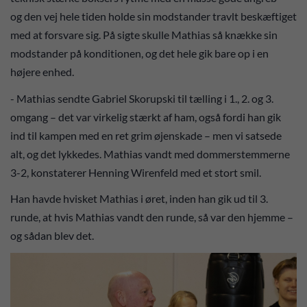
og den vej hele tiden holde sin modstander travlt beskæftiget
med at forsvare sig. På sigte skulle Mathias så knække sin
modstander på konditionen, og det hele gik bare op i en
højere enhed.
- Mathias sendte Gabriel Skorupski til tælling i 1., 2. og 3.
omgang – det var virkelig stærkt af ham, også fordi han gik
ind til kampen med en ret grim øjenskade – men vi satsede
alt, og det lykkedes. Mathias vandt med dommerstemmerne
3-2, konstaterer Henning Wirenfeld med et stort smil.
Han havde hvisket Mathias i øret, inden han gik ud til 3.
runde, at hvis Mathias vandt den runde, så var den hjemme –
og sådan blev det.