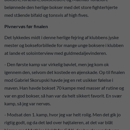
belønnede den herlige bokser med det store fighterhjerte
med stående bifald og tonsvis af high fives.
Pivnervøs før finalen
Det lykkedes midt i denne herlige fejring af klubbens jyske
mester og bokseforbillede for mange unge boksere i klubben
at lande et solointerview med guldmedaljevinderen.
- Den første kamp var virkelig bøvlet, men jeg kom ok
igennem den, selvom det kostede en øjenskade. Op til finalen
mod Gabriel Skorupski havde jeg en ret usikker følelse i
maven. Han havde bokset 70 kampe med masser af rutine og
var en god bokser, så han var da helt sikkert favorit. En svær
kamp, så jeg var nervøs.
- Modsat den 1. kamp, hvor jeg var helt rolig. Men det gik jo
rigtig godt, og da det lød over højtaleren, at det var blåt