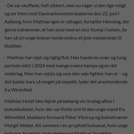
- De var skuffede, helt sikkert, men nu tager vi den lige roligt
og ser frem mod Danmarksmesterskaberne den 22. juni i
Aalborg, hvor Mathias igen er udtaget, fortæller Henning, der
gerne indrømmer, at han stod med en stor klump i halsen, da
han så sin unge bokser hente endnu et jysk mesterskab til
klubben.
- Mathias har rejst sig rigtig flot. Han havde en svær og tung
periode sidst i 2024 med mange svære kampe og en del
nederlag. Men han rejste sig som den seje fighter, han er – og
det kalder bare så meget på respekt, lyder det anerkendende
fra Wirenfeld.
Mathias Holdt blev fejret på behørig vis tirsdag aften i
bokseklubben, hvor der var flotte ord til den unge mand fra
Wirenfeld, klubbens formand Peter Vilstrup og boksetræner
Margit Weber. Alt sammen i en propfuld boksesal, hvor unge
boksere, forældre, bokseledere og Mathias’ forældre