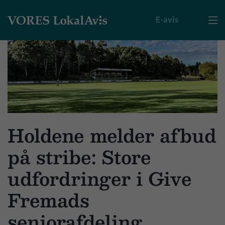
E-avis

Holdene melder afbud
på stribe: Store
udfordringer i Give
Fremads
seniorafdeling