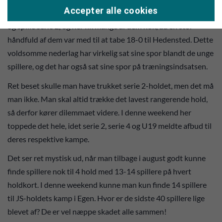
Accepter alle cookies
Mange af U19-spillerne føler sig slet ikke klar til at komme op
og spille serie 2, og her fik mange af dem nok, da en stor
håndfuld af dem var med til at tabe 18-0 til Hedensted. Dette
voldsomme nederlag har virkelig sat sine spor blandt de unge
spillere, og det har også sat sine spor på træningsindsatsen.
Ret beset skulle man have trukket serie 2-holdet, men det må
man ikke. Man skal altid trække det lavest rangerende hold,
så derfor kører dilemmaet videre. I denne weekend her
toppede det hele, idet serie 2, serie 4 og U19 meldte afbud til
deres respektive kampe.
Det ser ret mystisk ud, når man tilbage i august godt kunne
finde spillere nok til 4 hold med 13-14 spillere på hvert
holdkort. I denne weekend kunne man kun finde 14 spillere
til JS-holdets kamp i Egen. Hvor er de sidste 40 spillere lige
blevet af? De er vel næppe skadet alle sammen!