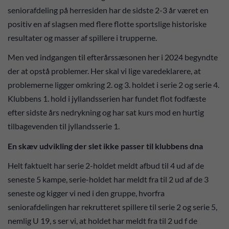
seniorafdeling på herresiden har de sidste 2-3 år været en
positiv en af slagsen med flere flotte sportslige historiske
resultater og masser af spillere i trupperne.
Men ved indgangen til efterårssæsonen her i 2024 begyndte
der at opstå problemer. Her skal vi lige varedeklarere, at
problemerne ligger omkring 2. og 3. holdet i serie 2 og serie 4.
Klubbens 1. hold i jyllandsserien har fundet flot fodfæste
efter sidste års nedrykning og har sat kurs mod en hurtig
tilbagevenden til jyllandsserie 1.
En skæv udvikling der slet ikke passer til klubbens dna
Helt faktuelt har serie 2-holdet meldt afbud til 4 ud af de
seneste 5 kampe, serie-holdet har meldt fra til 2 ud af de 3
seneste og kigger vi ned i den gruppe, hvorfra
seniorafdelingen har rekrutteret spillere til serie 2 og serie 5,
nemlig U 19, s ser vi, at holdet har meldt fra til 2 ud f de