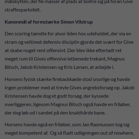
målskytten, der fik masser af plads at boltre sig på foran Give
straffesparksfelt.
Kanonmål af formstærke Simon Vilstrup
Den scoring tændte for alvor ilden hos udeholdet, der via en
stram og veltimet defensiv disciplin gjorde det svært for Give
at skabe noget rent offensivt. Der blev ikke efterladt ret
meget rum til Gives offensive letbenede trekant, Magnus
Bitsch, Jakob Kristensen og Kris Larsen, at arbejde i.
Horsens fysisk stærke firebackkæde stod snorlige og havde
ingen problemer med at trevle Gives angrebsforsøg op. Jakob
Kristensen havde dog et godt forsøg, der kyssede
overliggeren, ligesom Magnus Bitsch også havde en friløber,
der dog løb ud i sandet på den knaldhårde bane.
Horsens havde også en friløber, som Jan Rasmussen tog sig
meget kompetent af. Og så fladt udligningen out of nowhere,