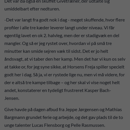
Det var da også en skuffet Givetræner, der udtalte sig
umiddelbart efter nedturen.
-Det var langt fra godt nok i dag - meget skuffende, hvor flere
profiler i alle tre kæder leverer langt under niveau. Vi får
egentlig lavet en ok 2. halvleg, men der er stadigvæk en del
mangler. Og så er jeg rystet over, hvordan vi på små tre
minutter kan smide sejren væk til sidst. Det er jo helt
åndsvagt, at vi taber den her kamp. Men det har vi kun os selv
at takke or, for jeg syne sikke, at Horsens Freja spiller specielt
godt her i dag. Så ja, vi er rystede lige nu, men vi må videre, for
der e altså tre kampe tilbage – og her skal vi vise noget helt
andet, konstaterer en tydeligt frustreret Kasper Bach-
Jensen.
Give havde på dagen afbud fra Jeppe Jørgensen og Mathias
Bargmann grundet ferie og arbejde, og det gav plads til de to
unge talenter Lucas Flensborg og Pelle Rasmussen.