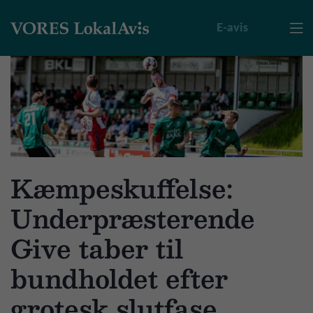
E-avis

Kæmpeskuffelse:
Underpræsterende
Give taber til
bundholdet efter
grotesk slutfase