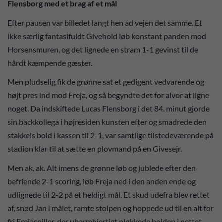
Flensborg med et brag af et mål
Efter pausen var billedet langt hen ad vejen det samme. Et
ikke særlig fantasifuldt Givehold løb konstant panden mod
Horsensmuren, og det lignede en stram 1-1 gevinst til de
hårdt kæmpende gæster.
Men pludselig fik de grønne sat et gedigent vedvarende og
højt pres ind mod Freja, og så begyndte det for alvor at ligne
noget. Da indskiftede Lucas Flensborg i det 84. minut gjorde
sin backkollega i højresiden kunsten efter og smadrede den
stakkels bold i kassen til 2-1, var samtlige tilstedeværende på
stadion klar til at sætte en plovmand på en Givesejr.
Men ak, ak. Alt imens de grønne løb og jublede efter den
befriende 2-1 scoring, løb Freja ned i den anden ende og
udlignede til 2-2 på et heldigt mål. Et skud udefra blev rettet
af, snød Jan i målet, ramte stolpen og hoppede ud til en alt for
fri Frejaspiller, der ubarmhjertigt pløkkede bolden i nettet.