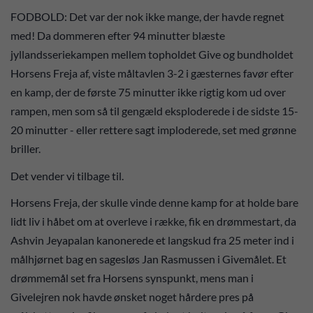
FODBOLD: Det var der nok ikke mange, der havde regnet
med! Da dommeren efter 94 minutter blæste
jyllandsseriekampen mellem topholdet Give og bundholdet
Horsens Freja af, viste måltavlen 3-2 i gæsternes favør efter
en kamp, der de første 75 minutter ikke rigtig kom ud over
rampen, men som så til gengæld eksploderede i de sidste 15-
20 minutter - eller rettere sagt imploderede, set med grønne
briller.
Det vender vi tilbage til.
Horsens Freja, der skulle vinde denne kamp for at holde bare
lidt liv i håbet om at overleve i række, fik en drømmestart, da
Ashvin Jeyapalan kanonerede et langskud fra 25 meter ind i
målhjørnet bag en sagesløs Jan Rasmussen i Givemålet. Et
drømmemål set fra Horsens synspunkt, mens man i
Givelejren nok havde ønsket noget hårdere pres på