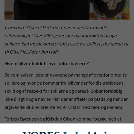
Christian 'Skagen' Pedersen, der er næstformand i
eliteudvaget i Give HK og den der har kontakten til nye
spillere, kan melde om stor interesse fra spillere, der gerne vil
til Give HK. Foto: Jim Hoff
Hvem bliver holdets nye kulturbærere?
Selvom avisen kender navnene på mange af ovenfor omtalte
spillere og hvor de kommer fra, bliver der for diskretionens
skyld og af respekt for spillerne og deres klubber foreløbig
ikke bragt nogle navne. Når der er aftaler på plads, og når den
afgivende klub er orienteret, er vi klar med blok og kamera.
Torben Sørensen og Kristian Olsen kommer begge med et
stort netværk og kender et hav af spillere på det niveau og på