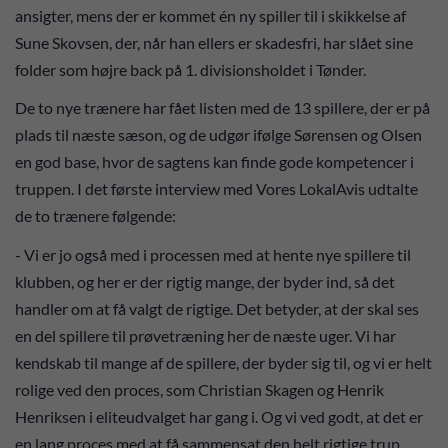
ansigter, mens der er kommet én ny spiller til i skikkelse af
Sune Skovsen, der, når han ellers er skadesfri, har slået sine
folder som højre back på 1. divisionsholdet i Tønder.
De to nye trænere har fået listen med de 13 spillere, der er på
plads til næste sæson, og de udgør ifølge Sørensen og Olsen
en god base, hvor de sagtens kan finde gode kompetencer i
truppen. I det første interview med Vores LokalAvis udtalte
de to trænere følgende:
- Vi er jo også med i processen med at hente nye spillere til
klubben, og her er der rigtig mange, der byder ind, så det
handler om at få valgt de rigtige. Det betyder, at der skal ses
en del spillere til prøvetræning her de næste uger. Vi har
kendskab til mange af de spillere, der byder sig til, og vi er helt
rolige ved den proces, som Christian Skagen og Henrik
Henriksen i eliteudvalget har gang i. Og vi ved godt, at det er
en lang proces med at få sammensat den helt rigtige trup.