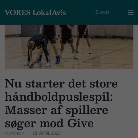
E-avis

Nu starter det store
håndboldpuslespil:
Masser af spillere
søger mod Give
18. APRIL 2025
AF JIM HOFF