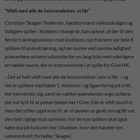
”Vildt med alle de henvendelser, vi får”
Christian ’Skagen’ Pedersen, næstformand i eliteudvalget og
tidligere spiller i klubben i mange år, kan oplyse, at der til den
første træningssession med klubbens nye trænere var hele 8
spillere til prøvetræning, og han kunne ved samme lejlighed
præsentere avisens udsendte for en lang liste med yderligere
en række navne, der er interesserede i at spille for Give HK.
- Det er helt vildt med alle de henvendelser, som vi får – og
det er spillere med både 1. divisions- og ligaerfaring på cv’et,
der henvender sig, samt en række spændende unge spillere,
der har lyst til at prøve lykken her i Give. Det er vildt positivt,
men det stiller også krav til, at vi tænker os godt om og får sat
den helt rigtige klub sammen. For de nye spillere skal også
købe ind på kulturen her i klubben, hvor det handler om
sammenhold, fortæller ’Skagen’.