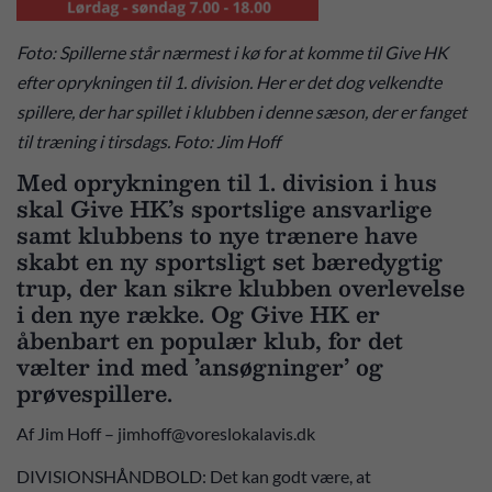
Foto: Spillerne står nærmest i kø for at komme til Give HK
efter oprykningen til 1. division. Her er det dog velkendte
spillere, der har spillet i klubben i denne sæson, der er fanget
til træning i tirsdags. Foto: Jim Hoff
Med oprykningen til 1. division i hus
skal Give HK’s sportslige ansvarlige
samt klubbens to nye trænere have
skabt en ny sportsligt set bæredygtig
trup, der kan sikre klubben overlevelse
i den nye række. Og Give HK er
åbenbart en populær klub, for det
vælter ind med ’ansøgninger’ og
prøvespillere.
Af Jim Hoff – jimhoff@voreslokalavis.dk
DIVISIONSHÅNDBOLD: Det kan godt være, at