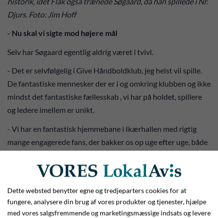
historik, idet Flak også trænede Søgaard, da han spillede i Nr.
Djurs. Foto: Jim Hoff
- Nu skal vi sigte mod højere mål
Selv har Søgaard egentlig aldrig været i tvivl.
- Det er selvfølgelig i Give Håndboldklub, jeg helst vil spille.
De fantastiske mennesker der er i og omkring klubben og ikke
mindst det fantastiske fællesskab , vi har på holdet, spillere
og ledere imellem er unikt.
- Vi har en fantastisk hjemmebane i Ikærhallen med rigtig
mange engagerede fans, der bakker os op uge efter uge, både
på hjemmebane og udebane. Vores hold står et rigtig godt
sted, og nu skal vi sammen arbejde hårdt frem mod den nye
sæson og ligge flere lag på I vores spil, og så sigte mod nye og
Dette websted benytter egne og tredjeparters cookies for at
større mål sammen, udtaler Søgaard i forbindelse med
fungere, analysere din brug af vores produkter og tjenester, hjælpe
lanceringen af den fantastiske nyhed.
med vores salgsfremmende og marketingsmæssige indsats og levere