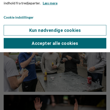
indhold fra tredjeparter.
Læs mere
Søgaard har tidligere spillet på 1. og 2. divisionsniveau i
klubber som Randers HH, AGF, HEI og Nørre Djurs. Han kom
Cookie indstillinger
til Give HK i juli 2020
Kun nødvendige cookies
Accepter alle cookies