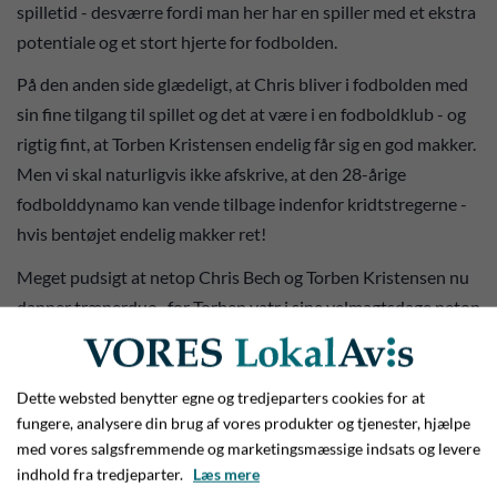
spilletid - desværre fordi man her har en spiller med et ekstra
potentiale og et stort hjerte for fodbolden.
På den anden side glædeligt, at Chris bliver i fodbolden med
sin fine tilgang til spillet og det at være i en fodboldklub - og
rigtig fint, at Torben Kristensen endelig får sig en god makker.
Men vi skal naturligvis ikke afskrive, at den 28-årige
fodbolddynamo kan vende tilbage indenfor kridtstregerne -
hvis bentøjet endelig makker ret!
Meget pudsigt at netop Chris Bech og Torben Kristensen nu
danner trænerduo . for Torben vatr i sine velmagtsdage netop
også en type, der egenhændigt kunne afgøre en fodboldkamp
qua sine store tekniske kvaliteter.
Dette websted benytter egne og tredjeparters cookies for at
Andre læser
fungere, analysere din brug af vores produkter og tjenester, hjælpe
med vores salgsfremmende og marketingsmæssige indsats og levere
indhold fra tredjeparter.
Læs mere