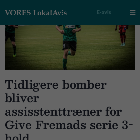
E-avis

Tidligere bomber
bliver
assisstenttræner for
Give Fremads serie 3-
hold