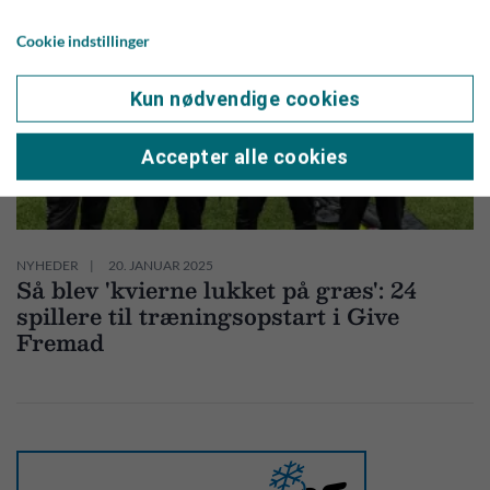
Cookie indstillinger
Kun nødvendige cookies
Accepter alle cookies
NYHEDER
20. JANUAR 2025
Så blev 'kvierne lukket på græs': 24
spillere til træningsopstart i Give
Fremad