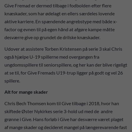
Give Fremad er dermed tilbage i fodbolden efter flere
knæskader, som har ødelagt en ellers særdeles lovende
aktive karriere. En spændende angrebstype med både x-
factor og evnen til på egen hånd at afgøre kampe måtte
desværre give op grundet de drilske knæskader.
Udover at assistere Torben Kristensen på serie 3 skal Chris
også hjælpe U-19 spillerne med overgangen fra
ungdomsspillere til seniorspillere, og her kan der blive rigeligt
at se til, for Give Fremads U19-trup ligger på godt og vel 26
spillere.
Alt for mange skader
Chris Bech Thomsen kom til Give tilbage i 2018, hvor han
skiftede Øster Nykirkes serie 3-hold ud med de andre
grønne i Give. Hans forløb i Give har desværre været plaget
af mange skader og decideret mangel på længerevarende fast