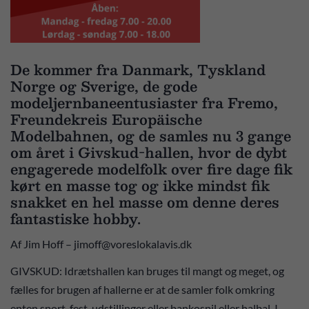
De kommer fra Danmark, Tyskland
Norge og Sverige, de gode
modeljernbaneentusiaster fra Fremo,
Freundekreis Europäische
Modelbahnen, og de samles nu 3 gange
om året i Givskud-hallen, hvor de dybt
engagerede modelfolk over fire dage fik
kørt en masse tog og ikke mindst fik
snakket en hel masse om denne deres
fantastiske hobby.
Af Jim Hoff – jimoff@voreslokalavis.dk
GIVSKUD: Idrætshallen kan bruges til mangt og meget, og
fælles for brugen af hallerne er at de samler folk omkring
enten sport, fest, udstillinger eller bankospil eller halbal. I