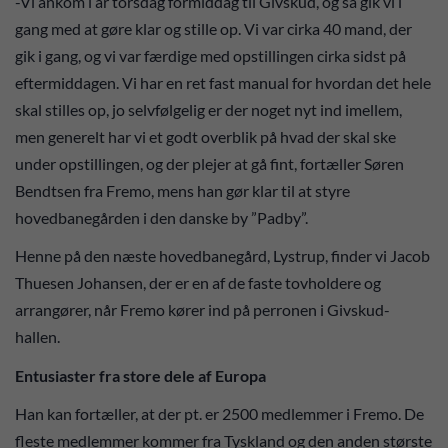
-Vi ankom i år torsdag formiddag til Givskud, og så gik vi i
gang med at gøre klar og stille op. Vi var cirka 40 mand, der
gik i gang, og vi var færdige med opstillingen cirka sidst på
eftermiddagen. Vi har en ret fast manual for hvordan det hele
skal stilles op, jo selvfølgelig er der noget nyt ind imellem,
men generelt har vi et godt overblik på hvad der skal ske
under opstillingen, og der plejer at gå fint, fortæller Søren
Bendtsen fra Fremo, mens han gør klar til at styre
hovedbanegården i den danske by ”Padby”.
Henne på den næste hovedbanegård, Lystrup, finder vi Jacob
Thuesen Johansen, der er en af de faste tovholdere og
arrangører, når Fremo kører ind på perronen i Givskud-
hallen.
Entusiaster fra store dele af Europa
Han kan fortæller, at der pt. er 2500 medlemmer i Fremo. De
fleste medlemmer kommer fra Tyskland og den anden største