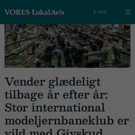
E-avis

Vender glædeligt
tilbage år efter år:
Stor international
modeljernbaneklub er
vild med Givskud