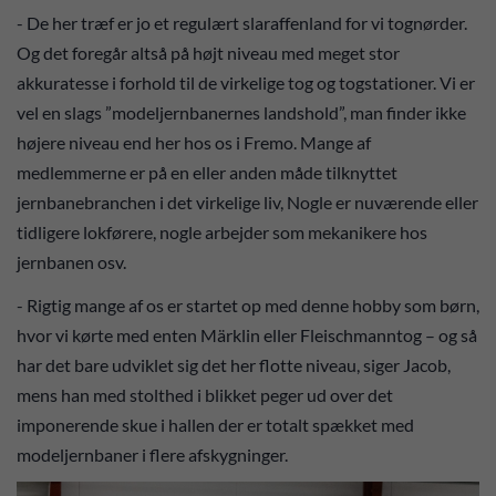
- De her træf er jo et regulært slaraffenland for vi tognørder.
Og det foregår altså på højt niveau med meget stor
akkuratesse i forhold til de virkelige tog og togstationer. Vi er
vel en slags ”modeljernbanernes landshold”, man finder ikke
højere niveau end her hos os i Fremo. Mange af
medlemmerne er på en eller anden måde tilknyttet
jernbanebranchen i det virkelige liv, Nogle er nuværende eller
tidligere lokførere, nogle arbejder som mekanikere hos
jernbanen osv.
- Rigtig mange af os er startet op med denne hobby som børn,
hvor vi kørte med enten Märklin eller Fleischmanntog – og så
har det bare udviklet sig det her flotte niveau, siger Jacob,
mens han med stolthed i blikket peger ud over det
imponerende skue i hallen der er totalt spækket med
modeljernbaner i flere afskygninger.