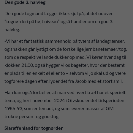
Den gode 3. halvleg
Den gode togmand lægger ikke skjul på, at det udover
”tognørderi på højt niveau” også handler om en god 3.
halvleg.
-Vi har et fantastisk sammenhold på tværs af landegrænser,
og snakken går lystigt om de forskellige jernbanetemaer/tog,
som de respektive lande dukker op med. Vi kører hver dag til
klokken 21.00, og så hygger vi os bagefter, hvor der bestemt
er plads til en enkelt øl eller to – selvom vi jo skal ud og være
togførere dagen efter, lyder det fra Jacob med et stort smil.
Han kan også fortæller, at man ved hvert træf har et specielt
tema, og her i november 2024 i Givskud er det tidsperioden
1986-93, som er temaet, og som leverer masser af GM-
trukne person- og godstog.
Slaraffenland for tognørder