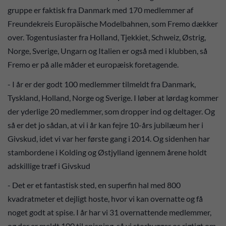
gruppe er faktisk fra Danmark med 170 medlemmer af
Freundekreis Europäische Modelbahnen, som Fremo dækker
over. Togentusiaster fra Holland, Tjekkiet, Schweiz, Østrig,
Norge, Sverige, Ungarn og Italien er også med i klubben, så
Fremo er på alle måder et europæisk foretagende.
- I år er der godt 100 medlemmer tilmeldt fra Danmark,
Tyskland, Holland, Norge og Sverige. I løber at lørdag kommer
der yderlige 20 medlemmer, som dropper ind og deltager. Og
så er det jo sådan, at vi i år kan fejre 10-års jubilæum her i
Givskud, idet vi var her første gang i 2014. Og sidenhen har
stambordene i Kolding og Østjylland igennem årene holdt
adskillige træf i Givskud
- Det er et fantastisk sted, en superfin hal med 800
kvadratmeter et dejligt hoste, hvor vi kan overnatte og få
noget godt at spise. I år har vi 31 overnattende medlemmer,
og der er meldt 100 til spisning, så vi storhygger os rigtigt om