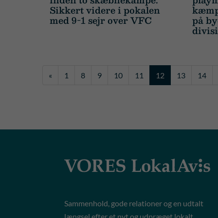
Sikkert videre i pokalen
kæmpe
med 9-1 sejr over VFC
på by
divis
«
1
8
9
10
11
12
13
14
Sammenhold, gode relationer og en udtalt
længsel efter et nyt og udpræget lokalt