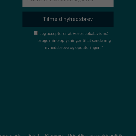
Jeg accepterer at Vores Lokalavis må
bruge mine oplysninger til at sende mig
nyhedsbreve og opdateringer. *
rnes plads
Debat
Klumme
Privatlivs-og cookiepolitik