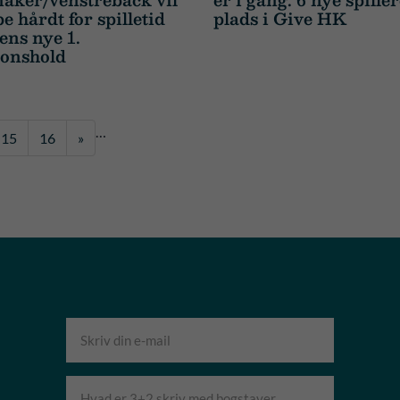
 hårdt for spilletid
plads i Give HK
ens nye 1.
ionshold
…
15
16
»