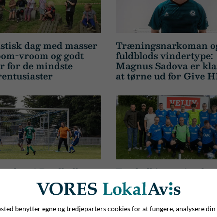
stisk dag med masser
Træningsnarkoman o
oom-vroom og godt
fuldblods vindertype:
 for de mindste
Magnus Sadova er klar
entusiaster
at tørne ud for Give 
 nedtur i Bredballe:
Football is coming ho
rykker direkte ud af
Flot fodboldaften på O
ndsserie 1
Thyregod Trafford
ted benytter egne og tredjeparters cookies for at fungere, analysere din