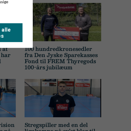
ssige
 alle
es
 at
100 hundredkronesedler
 har
fra Den Jyske Sparekasses
l
Fond til FREM Thyregods
100-års jubilæum
vision
Stregspiller med en del
re på
ligakampe på cv’et klar til