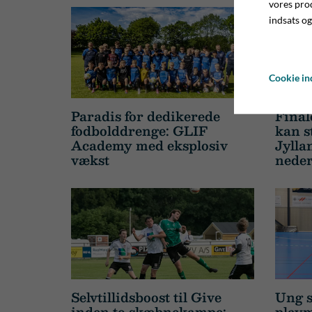
vores pro
indsats og
Cookie ind
Paradis for dedikerede
Final
fodbolddrenge: GLIF
kan s
Academy med eksplosiv
Jylla
vækst
neder
Selvtillidsboost til Give
Ung s
inden to skæbnekampe:
playm