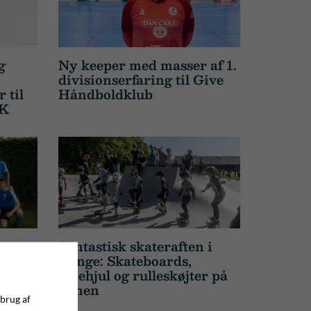
g
Ny keeper med masser af 1.
divisionserfaring til Give
 til
Håndboldklub
HK
me:
Fantastisk skateraften i
ld
Vonge: Skateboards,
løbehjul og rulleskøjter på
banen
 brug af