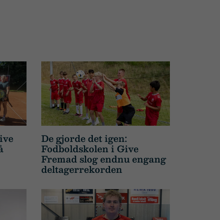
ive
De gjorde det igen:
å
Fodboldskolen i Give
Fremad slog endnu engang
deltagerrekorden