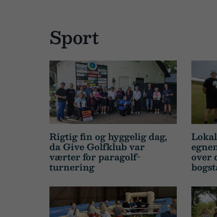
Sport
Rigtig fin og hyggelig dag,
Lokal
da Give Golfklub var
egnen
værter for paragolf-
over 
turnering
bogsta