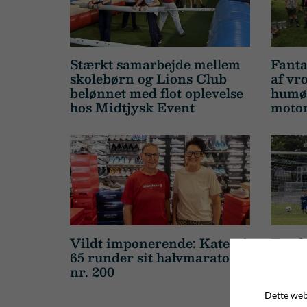
Stærkt samarbejde mellem
Fanta
skolebørn og Lions Club
af vr
belønnet med flot oplevelse
humør
hos Midtjysk Event
motor
Vildt imponerende: Kate på
Total
65 runder sit halvmaraton
Give 
nr. 200
jylla
Dette webs