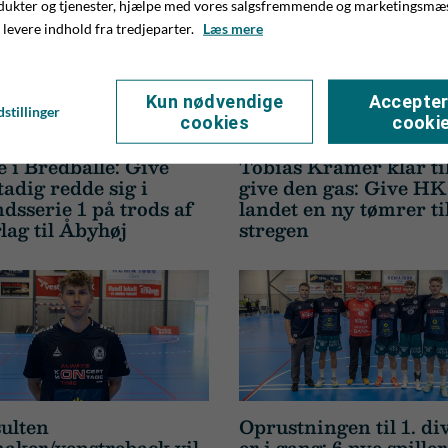
dukter og tjenester, hjælpe med vores salgsfremmende og marketingsmæ
 levere indhold fra tredjeparter.
Læs mere
Kun nødvendige
Accepter
stillinger
cookies
cooki
e i Bredballe: Give
Tobias Kramer klar til
tadig redde sig i
give den gas: Give HK
ndsserie 1 på trods af
landet en ny tømrer ti
lag til Åbyhøj
stregen
ulten
Oprustningen til 1. di
aker/venstreback vil
er i gang: 6 nye spille