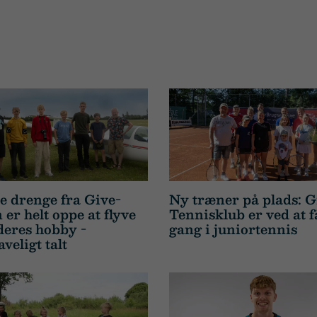
e drenge fra Give-
Ny træner på plads: G
 er helt oppe at flyve
Tennisklub er ved at f
deres hobby -
gang i juniortennis
veligt talt