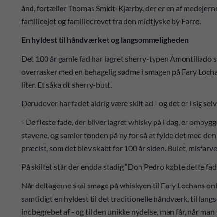
ånd, fortæller Thomas Smidt-Kjærby, der er en af medejerne af
familieejet og familiedrevet fra den midtjyske by Farre.
En hyldest til håndværket og langsommeligheden
Det 100 år gamle fad har lagret sherry-typen Amontillado s
overrasker med en behagelig sødme i smagen på Fary Locha
liter. Et såkaldt sherry-butt.
Derudover har fadet aldrig være skilt ad - og det er i sig sel
- De fleste fade, der bliver lagret whisky på i dag, er ombyg
stavene, og samler tønden på ny for så at fylde det med den 
præcist, som det blev skabt for 100 år siden. Bulet, misfarve
På skiltet står der endda stadig “Don Pedro købte dette fad 
Når deltagerne skal smage på whiskyen til Fary Lochans on
samtidigt en hyldest til det traditionelle håndværk, til l
indbegrebet af - og til den unikke nydelse, man får, når man