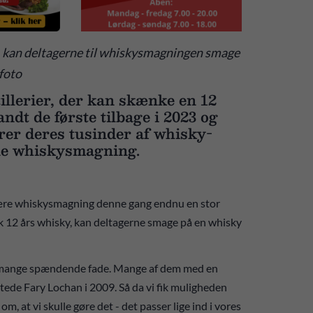
ky, kan deltagerne til whiskysmagningen smage
tfoto
llerier, der kan skænke en 12
ndt de første tilbage i 2023 og
erer deres tusinder af whisky-
line whiskysmagning.
ære whiskysmagning denne gang endnu en stor
ansk 12 års whisky, kan deltagerne smage på en whisky
der mange spændende fade. Mange af dem med en
tartede Fary Lochan i 2009. Så da vi fik muligheden
 om, at vi skulle gøre det - det passer lige ind i vores