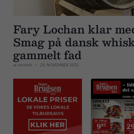
Fary Lochan klar med
Smag på dansk whisky
gammelt fad
20. NOVEMBER 2025
AF JIM HOFF