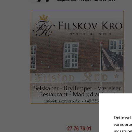
Dette webs
vores pro
indsats og