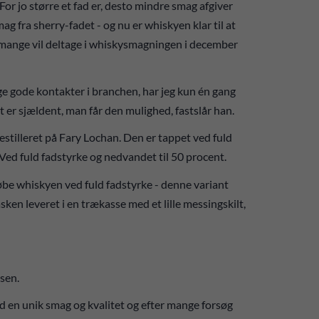
 For jo større et fad er, desto mindre smag afgiver
g fra sherry-fadet - og nu er whiskyen klar til at
g mange vil deltage i whiskysmagningen i december
ge gode kontakter i branchen, har jeg kun én gang
et er sjældent, man får den mulighed, fastslår han.
estilleret på Fary Lochan. Den er tappet ved fuld
: Ved fuld fadstyrke og nedvandet til 50 procent.
øbe whiskyen ved fuld fadstyrke - denne variant
sken leveret i en trækasse med et lille messingskilt,
sen.
 en unik smag og kvalitet og efter mange forsøg