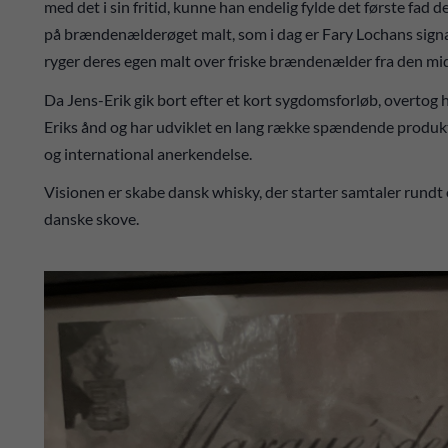
med det i sin fritid, kunne han endelig fylde det første fad 
på brændenælderøget malt, som i dag er Fary Lochans signat
ryger deres egen malt over friske brændenælder fra den mid
Da Jens-Erik gik bort efter et kort sygdomsforløb, overtog ha
Eriks ånd og har udviklet en lang række spændende produk
og international anerkendelse.
Visionen er skabe dansk whisky, der starter samtaler rundt o
danske skove.