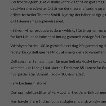
- Vi troede egentlig, at vi skulle vente 20 år på en god smag.
det. Men allerede efter 1-2 år var der masser af sødme og sma
drikke, fortæller Thomas Smidt-Kjærby, der håber, at rigti
og få denne smagsoplevelse med.
- Selvom vi har produceret dansk whisky i 16 år og har man
før fået tilbudt at købe et så fint og gammelt vintage fad. D
Whiskyen fra det 100 år gamle fad er i dag 9 år gammel og d
fadstyrke, og deltagerne får lov at smage den i to varianter
Deltager man i smagningen, får man helt eksklusivt lov at k
kommer ikke til salg i butikkerne. De første 85 købere får fla
hvorpå der står ”Amontillado – 100-års fadet”.
Fary Lochans historie
Den oprindelige stifter af Fary Lochan hed Jens-Erik Jørgen
Han havde i flere år drømt om at skabe en dansk whisky med