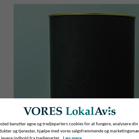
ted benytter egne og tredjeparters cookies for at fungere, analysere din
dukter og tjenester, hjælpe med vores salgsfremmende og marketingsmæ
 levere indhold fra tredjeparter.
Læs mere