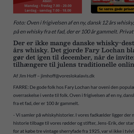
Foto: Oven i frigivelsen af en ny, dansk 12 års whis
på en whisky fra et fad, der er 100 år gammelt. Priva
Der er ikke mange danske whisky-desti
års whisky. Det gjorde Fary Lochan bla
gør det igen til december, når de invit
tilhængere til julens traditionelle on
Af Jim Hoff – jimhoff@voreslokalavis.dk
FARRE: De gode folk hos Fary Lochan har oveni den popul
overraskelse i vente til folk. Oven i frigivelsen af en ny, d
fra et fad, der er 100 år gammelt.
- Vi samler på whiskyhistorier. I vores fadkælder ligger 
historie tilbage til vores rødder og stifter, Jens-Erik, der s
for at købe tre vintage sherryfade fra 1925, var vi ikke i tvivl