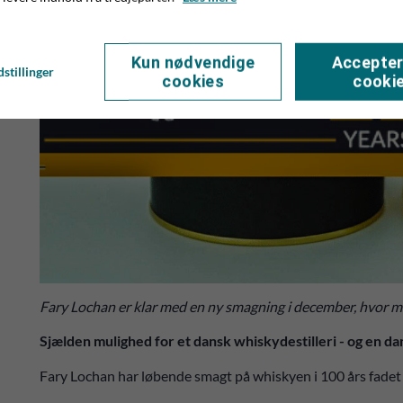
Kun nødvendige
Accepter
stillinger
cookies
cooki
Fary Lochan er klar med en ny smagning i december, hvor m
Sjælden mulighed for et dansk whiskydestilleri - og en 
Fary Lochan har løbende smagt på whiskyen i 100 års fadet 