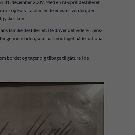
den 31. december 2009. Med en rå-sprit destilleret
ur - og Fary Lochan er de eneste i verden, der
tjyske skov.
ns familie destilleriet. De driver det videre i Jens-
ter gennem tiden, som har modtaget både national
m bordet og tager dig tilbage til gåture i de