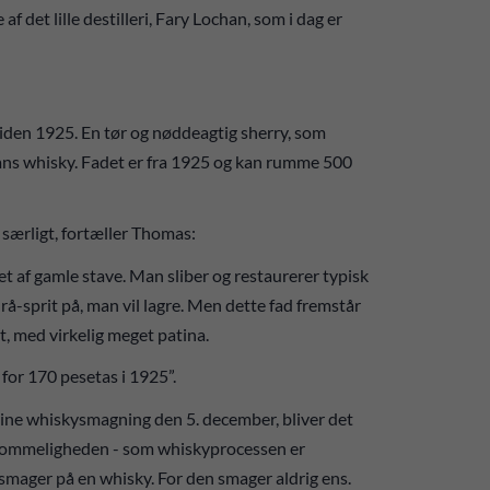
 det lille destilleri, Fary Lochan, som i dag er
iden 1925. En tør og nøddeagtig sherry, som
ns whisky. Fadet er fra 1925 og kan rumme 500
v særligt, fortæller Thomas:
get af gamle stave. Man sliber og restaurerer typisk
rå-sprit på, man vil lagre. Men dette fad fremstår
t, med virkelig meget patina.
for 170 pesetas i 1925”.
line whiskysmagning den 5. december, bliver det
angsommeligheden - som whiskyprocessen er
 smager på en whisky. For den smager aldrig ens.