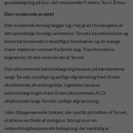
grusbelægning på bl.a. det renoverede Fredens Torv i Århus.
Det reviderede projekt
Det reviderede forslag lægger sig i høj grad i forlængelse af
det oprindelige forslags arkitektur: Torvets karakteristiske og
historisk funderede trekantfigur fremhæves og de mange
træer møblerer rummet fra første dag. Transformation
begrænses til den centrale del af Torvet.
Den eksisterende betonbelægning bevares på kørebanerne
langs Torvets nordlige og østlige afgrænsning frem til den
eksisterende afvandingslinje. Ligeledes bevares
betonbelægningen frem til den eksisterende ACO-
afløbsrende langs Torvets sydlige afgrænsning.
I den tilbageværende trekant, der opstår på midten af Torvet,
etableres en flade af slotsgrus. Slotsgrus er en
omkostningsbesparende belægning, der samtidig er