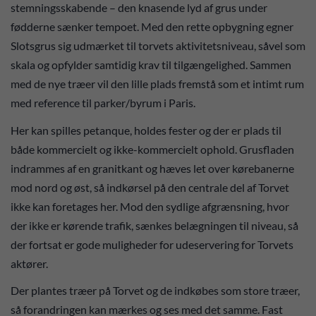
stemningsskabende – den knasende lyd af grus under
fødderne sænker tempoet. Med den rette opbygning egner
Slotsgrus sig udmærket til torvets aktivitetsniveau, såvel som
skala og opfylder samtidig krav til tilgængelighed. Sammen
med de nye træer vil den lille plads fremstå som et intimt rum
med reference til parker/byrum i Paris.
Her kan spilles petanque, holdes fester og der er plads til
både kommercielt og ikke-kommercielt ophold. Grusfladen
indrammes af en granitkant og hæves let over kørebanerne
mod nord og øst, så indkørsel på den centrale del af Torvet
ikke kan foretages her. Mod den sydlige afgrænsning, hvor
der ikke er kørende trafik, sænkes belægningen til niveau, så
der fortsat er gode muligheder for udeservering for Torvets
aktører.
Der plantes træer på Torvet og de indkøbes som store træer,
så forandringen kan mærkes og ses med det samme. Fast