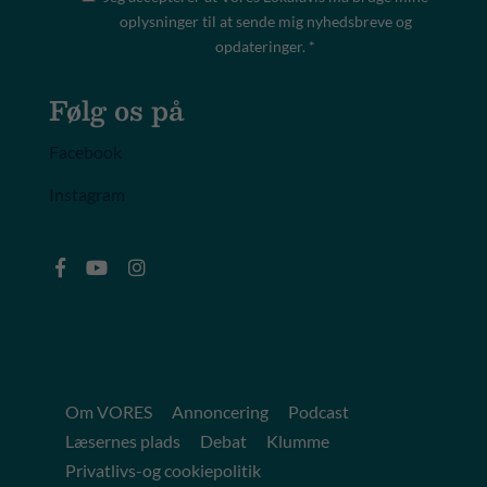
oplysninger til at sende mig nyhedsbreve og
opdateringer. *
Følg os på
Facebook
Instagram
Om VORES
Annoncering
Podcast
Læsernes plads
Debat
Klumme
Privatlivs-og cookiepolitik