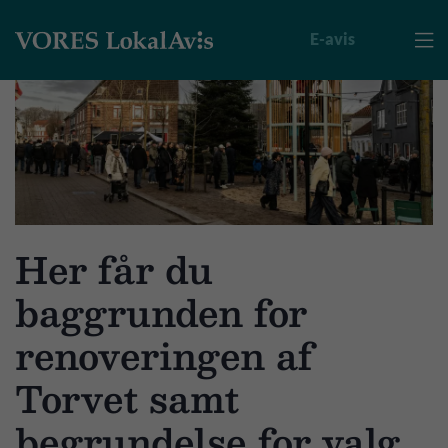
E-avis

Her får du
baggrunden for
renoveringen af
Torvet samt
begrundelse for valg