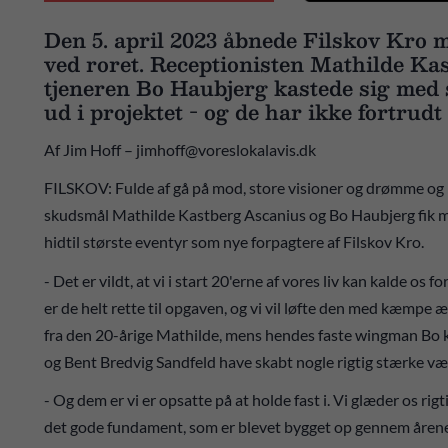
Den 5. april 2023 åbnede Filskov Kro 
ved roret. Receptionisten Mathilde K
tjeneren Bo Haubjerg kastede sig med 
ud i projektet ️- og de har ikke fortrud
Af Jim Hoff – jimhoff@voreslokalavis.dk
FILSKOV: Fulde af gå på mod, store visioner og drømme og 
skudsmål Mathilde Kastberg Ascanius og Bo Haubjerg fik med, 
hidtil største eventyr som nye forpagtere af Filskov Kro.
- Det er vildt, at vi i start 20'erne af vores liv kan kalde os f
er de helt rette til opgaven, og vi vil løfte den med kæmpe æ
fra den 20-årige Mathilde, mens hendes faste wingman Bo ko
og Bent Bredvig Sandfeld have skabt nogle rigtig stærke væ
- Og dem er vi er opsatte på at holde fast i. Vi glæder os rig
det gode fundament, som er blevet bygget op gennem årene.