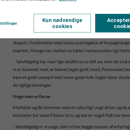
7 bryllupper
Kun nødvendige
Accepter
stillinger
cookies
cooki
- Vi har for eksempel afholdt 7 bryllupper, og det ser vi jo so
deres livs største fest her hos os. Vi har fået meget ros, og 
skepsis i forbindelse med vores overtagelse af forpagtningen a
mærket. Mange har støttet os både i restauranten og i fests
- Selvfølgelig har man lige skullet se os lidt an, men de små
vi er kommet med, er blevet taget godt imod. Personalet her
bare et godt samspil med vores gode folk. Ingen ideer skydes 
de rigtige løsninger.
Unge men erfarne
Mathilde og Bo kommer med et naturligt ungt drive, og de er 
kilometer for team Filskov Kro, og det er noget folk har bem
- Selvfølgelig er vi unge, men vi har begge masser af erfarin