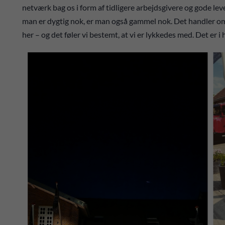
netværk bag os i form af tidligere arbejdsgivere og gode lev
man er dygtig nok, er man også gammel nok. Det handler om 
her – og det føler vi bestemt, at vi er lykkedes med. Det er i 