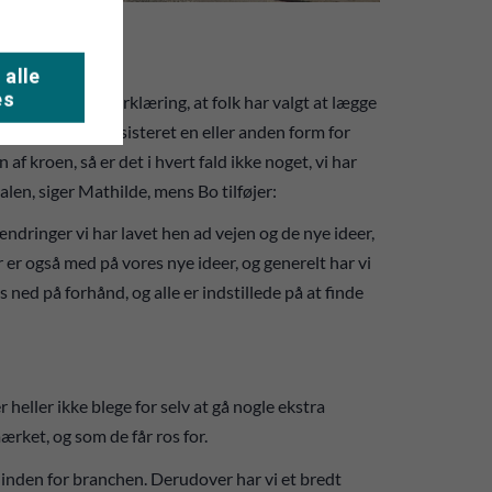
 alle
es
m en stor tillidserklæring, at folk har valgt at lægge
skulle der have eksisteret en eller anden form for
f kroen, så er det i hvert fald ikke noget, vi har
alen, siger Mathilde, mens Bo tilføjer:
 ændringer vi har lavet hen ad vejen og de nye ideer,
 er også med på vores nye ideer, og generelt har vi
ned på forhånd, og alle er indstillede på at finde
heller ikke blege for selv at gå nogle ekstra
ærket, og som de får ros for.
g inden for branchen. Derudover har vi et bredt