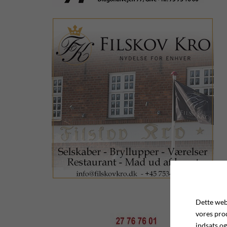
Dette webs
vores pro
indsats og