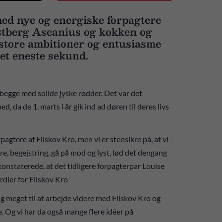
med nye og energiske forpagtere
astberg Ascanius og kokken og
store ambitioner og entusiasme
t et eneste sekund.
begge med solide jyske rødder. Det var det
da de 1. marts i år gik ind ad døren til deres livs
orpagtere af Filskov Kro, men vi er stensikre på, at vi
re, begejstring, gå på mod og lyst, lød det dengang
nstaterede, at det tidligere forpagterpar Louise
rdier for Filskov Kro
tig meget til at arbejde videre med Filskov Kro og
 Og vi har da også mange flere idéer på