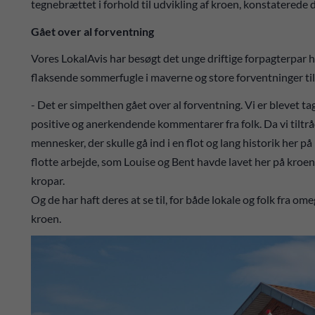
tegnebrættet i forhold til udvikling af kroen, konstaterede
Gået over al forventning
Vores LokalAvis har besøgt det unge driftige forpagterpar 
flaksende sommerfugle i maverne og store forventninger tiltr
- Det er simpelthen gået over al forventning. Vi er blevet ta
positive og anerkendende kommentarer fra folk. Da vi tiltråd
mennesker, der skulle gå ind i en flot og lang historik her på 
flotte arbejde, som Louise og Bent havde lavet her på kroe
kropar.
Og de har haft deres at se til, for både lokale og folk fra o
kroen.