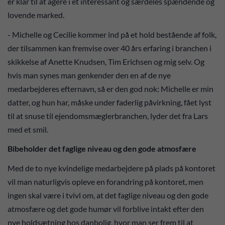
er klar til at agere i et interessant og særdeles spændende og
lovende marked.
- Michelle og Cecilie kommer ind på et hold bestående af folk,
der tilsammen kan fremvise over 40 års erfaring i branchen i
skikkelse af Anette Knudsen, Tim Erichsen og mig selv. Og
hvis man synes man genkender den en af de nye
medarbejderes efternavn, så er den god nok: Michelle er min
datter, og hun har, måske under faderlig påvirkning, fået lyst
til at snuse til ejendomsmæglerbranchen, lyder det fra Lars
med et smil.
Bibeholder det faglige niveau og den gode atmosfære
Med de to nye kvindelige medarbejdere på plads på kontoret
vil man naturligvis opleve en forandring på kontoret, men
ingen skal være i tvivl om, at det faglige niveau og den gode
atmosfære og det gode humør vil forblive intakt efter den
nye holdsætning hos danbolig, hvor man ser frem til at