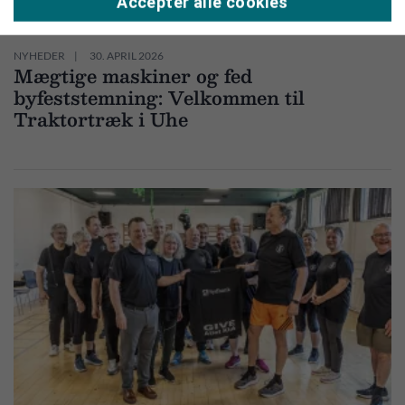
Accepter alle cookies
NYHEDER
30. APRIL 2026
Mægtige maskiner og fed
byfeststemning: Velkommen til
Traktortræk i Uhe