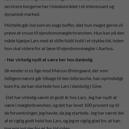
servicere borgerne her i lokalområdet i et interessant og
dynamisk marked.
Michelle går ind som en slags buffer, idet hun meget gerne vil
prøve at snuse til ejendomsmæglerbranchen. Hun kan på den
måde hjælpe Lars med at stille fuldt hold i et stykke tid, inden
hun skal videre for at læse til ejendomsmægler i Aarhus.
- Har virkelig nydt at være her hos danbolig
Så vender vi os lige mod Marcus Østergaard, der som
tidligere nævnt går tilbage til den bilbranche, han oprindeligt
kom fra, da han startede hos Lars i danbolig i Give.
-Det har virkelig været et godt år hos Lars. Jeg har nydt at
være i mæglerbranchen, og det har levet 100 procent op til
de forventninger, jeg havde, da jeg startede. Jeg har været del
af et rigtig godt hold hos Lars, og jeg er rigtig glad for, at han
tog mig ind der for et års tid siden.