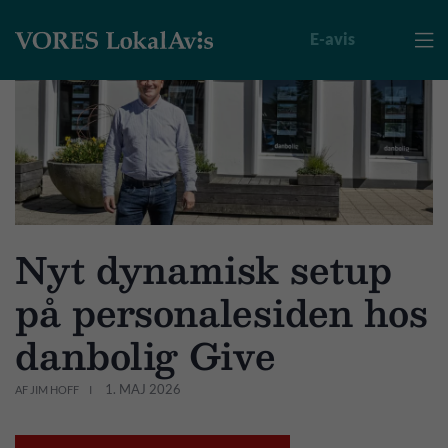
E-avis

Nyt dynamisk setup
på personalesiden hos
danbolig Give
1. MAJ 2026
AF JIM HOFF