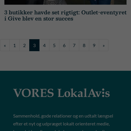
3 butikker havde set rigtigt: Outlet-eventyret
i Give blev en stor succes
«
1
2
3
4
5
6
7
8
9
»
Sammenhold, gode relationer og en udtalt længsel
efter et nyt og udpræget lokalt orienteret medie,