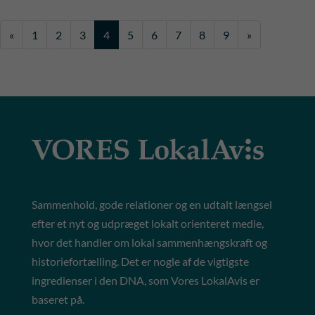
«
1
2
3
4
5
6
7
8
9
»
Sammenhold, gode relationer og en udtalt længsel
efter et nyt og udpræget lokalt orienteret medie,
hvor det handler om lokal sammenhængskraft og
historiefortælling. Det er nogle af de vigtigste
ingredienser i den DNA, som Vores LokalAvis er
baseret på.