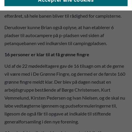
lover, at der bliver lagt strøm ind til de sidste pladser til
efteråret, så hele banen bliver til rådighed for campisterne.
Derudover kunne Brian også oplyse, at han etablerer 6
pladser til autocampere på p-pladsen ved siden af
petanquebanen ved indkørslen til campingpladsen.
16 personer er klar til at få grønne fingre
Ud af de 22 mødedeltagere gav de 16 tilsagn om at de gerne
vil være med i De Grønne Fingre, og dermed er de første 160
grønne fingre meldt klar. Der blev på dagen nedsat en
arbejdsgruppe bestående af Børge Christensen, Kurt
Vemmelund, Kirsten Pedersen og Ivan Nielsen, og de skal nu
løbe vedtægterne igennem og pudseformuleringerne til,
ligesom de også får til opgave at indkalde til stiftende
generalforsamling i den nye forening.