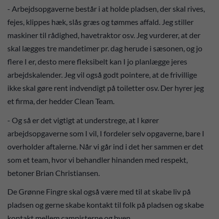
- Arbejdsopgaverne består i at holde pladsen, der skal rives,
fejes, klippes hæk, slås græs og tømmes affald. Jeg stiller
maskiner til rådighed, havetraktor osv. Jeg vurderer, at der
skal lægges tre mandetimer pr. dag herude i sæsonen, og jo
flere I er, desto mere fleksibelt kan I jo planlægge jeres
arbejdskalender. Jeg vil også godt pointere, at de frivillige
ikke skal gøre rent indvendigt på toiletter osv. Der hyrer jeg
et firma, der hedder Clean Team.
- Og så er det vigtigt at understrege, at I kører
arbejdsopgaverne som I vil, I fordeler selv opgaverne, bare I
overholder aftalerne. Når vi går ind i det her sammen er det
som et team, hvor vi behandler hinanden med respekt,
betoner Brian Christiansen.
De Grønne Fingre skal også være med til at skabe liv på
pladsen og gerne skabe kontakt til folk på pladsen og skabe
kontakt mellem campisterne og byen.