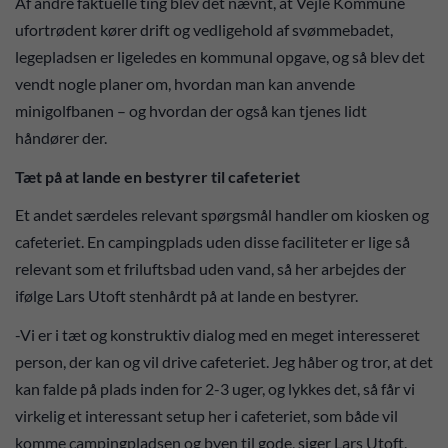
Af andre faktuelle ting blev det nævnt, at Vejle Kommune
ufortrødent kører drift og vedligehold af svømmebadet,
legepladsen er ligeledes en kommunal opgave, og så blev det
vendt nogle planer om, hvordan man kan anvende
minigolfbanen – og hvordan der også kan tjenes lidt
håndører der.
Tæt på at lande en bestyrer til cafeteriet
Et andet særdeles relevant spørgsmål handler om kiosken og
cafeteriet. En campingplads uden disse faciliteter er lige så
relevant som et friluftsbad uden vand, så her arbejdes der
ifølge Lars Utoft stenhårdt på at lande en bestyrer.
-Vi er i tæt og konstruktiv dialog med en meget interesseret
person, der kan og vil drive cafeteriet. Jeg håber og tror, at det
kan falde på plads inden for 2-3 uger, og lykkes det, så får vi
virkelig et interessant setup her i cafeteriet, som både vil
komme campingpladsen og byen til gode, siger Lars Utoft.