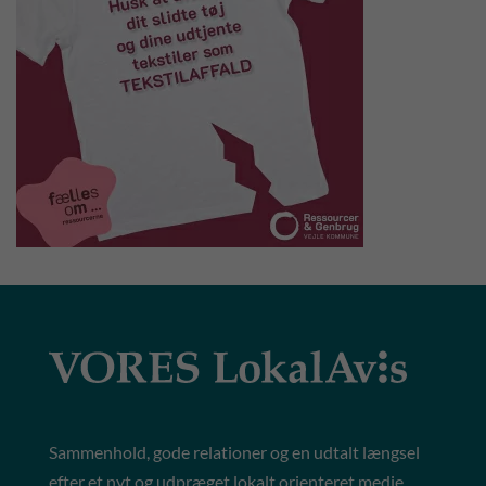
Sammenhold, gode relationer og en udtalt længsel
efter et nyt og udpræget lokalt orienteret medie,