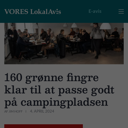
E-avis

160 grønne fingre
klar til at passe godt
på campingpladsen
4. APRIL 2024
AF JIM HOFF