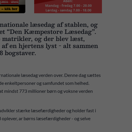
nationale læsedag af stablen, og
vnet “Den Kæmpestore Læsedag”.
 matrikler, og der blev læst,
 af en hjertens lyst - alt sammen
28 bogstaver.
nationale læsedag verden over. Denne dag sættes
åde enkeltpersoner og samfundet som helhed.
l at mindst 773 millioner børn og voksne verden
udvikler stærke læsefærdigheder og holder fast i
d oplever, ar børns læsefærdigheder - og selve