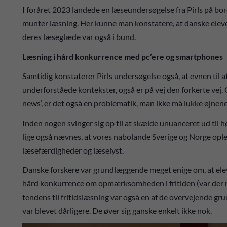
I foråret 2023 landede en læseundersøgelse fra Pirls på bo
munter læsning. Her kunne man konstatere, at danske elever
deres læseglæde var også i bund.
Læsning i hård konkurrence med pc’ere og smartphones
Samtidig konstaterer Pirls undersøgelse også, at evnen til at
underforståede kontekster, også er på vej den forkerte vej.
news’, er det også en problematik, man ikke må lukke øjnene
Inden nogen svinger sig op til at skælde unuanceret ud til 
lige også nævnes, at vores nabolande Sverige og Norge opl
læsefærdigheder og læselyst.
Danske forskere var grundlæggende meget enige om, at elev
hård konkurrence om opmærksomheden i fritiden (var der n
tendens til fritidslæsning var også en af de overvejende grun
var blevet dårligere. De øver sig ganske enkelt ikke nok.