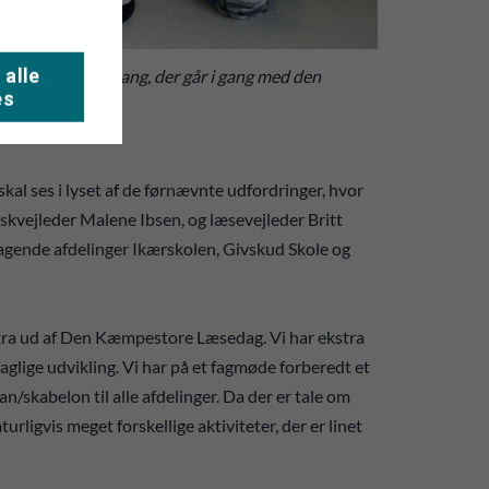
 alle
 børn fra 3. årgang, der går i gang med den
es
kal ses i lyset af de førnævnte udfordringer, hvor
skvejleder Malene Ibsen, og læsevejleder Britt
agende afdelinger Ikærskolen, Givskud Skole og
ekstra ud af Den Kæmpestore Læsedag. Vi har ekstra
aglige udvikling. Vi har på et fagmøde forberedt et
an/skabelon til alle afdelinger. Da der er tale om
urligvis meget forskellige aktiviteter, der er linet