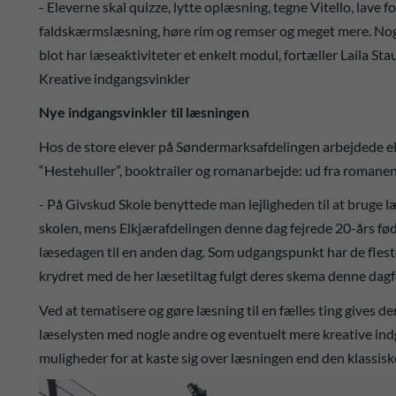
- Eleverne skal quizze, lytte oplæsning, tegne Vitello, lave 
faldskærmslæsning, høre rim og remser og meget mere. Nogl
blot har læseaktiviteter et enkelt modul, fortæller Laila Sta
Kreative indgangsvinkler
Nye indgangsvinkler til læsningen
Hos de store elever på Søndermarksafdelingen arbejdede e
“Hestehuller”, booktrailer og romanarbejde: ud fra romane
- På Givskud Skole benyttede man lejligheden til at bruge læ
skolen, mens Elkjærafdelingen denne dag fejrede 20-års fød
læsedagen til en anden dag. Som udgangspunkt har de fleste 
krydret med de her læsetiltag fulgt deres skema denne dagfo
Ved at tematisere og gøre læsning til en fælles ting gives d
læselysten med nogle andre og eventuelt mere kreative indg
muligheder for at kaste sig over læsningen end den klassis