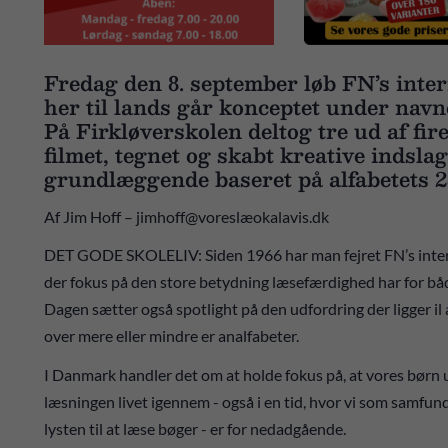
Fredag den 8. september løb FN’s inter
her til lands går konceptet under na
På Firkløverskolen deltog tre ud af fire
filmet, tegnet og skabt kreative indslag
grundlæggende baseret på alfabetets 
Af Jim Hoff – jimhoff@voreslæokalavis.dk
DET GODE SKOLELIV: Siden 1966 har man fejret FN’s inter
der fokus på den store betydning læsefærdighed har for b
Dagen sætter også spotlight på den udfordring der ligger i
over mere eller mindre er analfabeter.
I Danmark handler det om at holde fokus på, at vores børn 
læsningen livet igennem - også i en tid, hvor vi som samfun
lysten til at læse bøger - er for nedadgående.