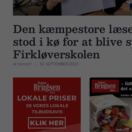
Den kæmpestore læse
stod i kø for at blive 
Firkløverskolen
10. SEPTEMBER 2023
AF JIM HOFF