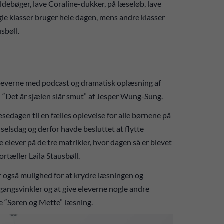
foldebøger, lave Coraline-dukker, på læseløb, lave
e klasser bruger hele dagen, mens andre klasser
usbøll.
leverne med podcast og dramatisk oplæsning af
n “Det år sjælen slår smut” af Jesper Wung-Sung.
sedagen til en fælles oplevelse for alle børnene på
selsdag og derfor havde besluttet at flytte
elever på de tre matrikler, hvor dagen så er blevet
rtæller Laila Stausbøll.
er også mulighed for at krydre læsningen og
angsvinkler og at give eleverne nogle andre
ke “Søren og Mette” læsning.