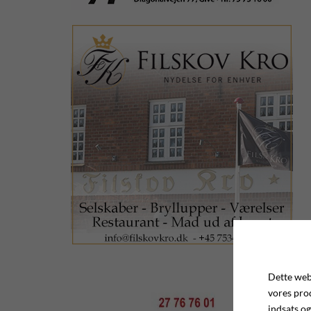
Dette webs
vores pro
indsats og