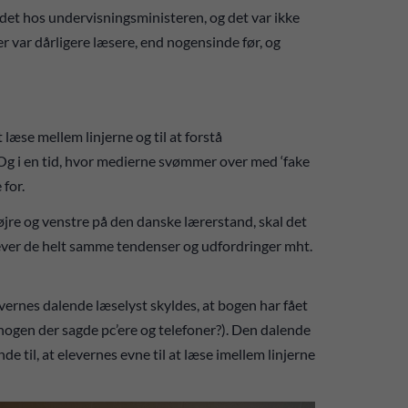
rdet hos undervisningsministeren, og det var ikke
 var dårligere læsere, end nogensinde før, og
 læse mellem linjerne og til at forstå
 Og i en tid, hvor medierne svømmer over med ‘fake
 for.
højre og venstre på den danske lærerstand, skal det
ever de helt samme tendenser og udfordringer mht.
ernes dalende læselyst skyldes, at bogen har fået
ogen der sagde pc’ere og telefoner?). Den dalende
de til, at elevernes evne til at læse imellem linjerne