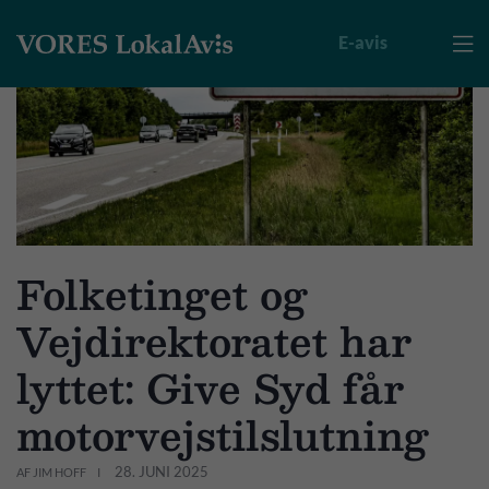
E-avis

Folketinget og
Vejdirektoratet har
lyttet: Give Syd får
motorvejstilslutning
28. JUNI 2025
AF JIM HOFF