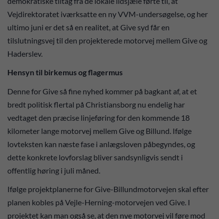
demokratiske tiltag fra de lokale ildsjæle førte til, at
Vejdirektoratet iværksatte en ny VVM-undersøgelse, og her
ultimo juni er det så en realitet, at Give syd får en
tilslutningsvej til den projekterede motorvej mellem Give og
Haderslev.
Hensyn til birkemus og flagermus
Denne for Give så fine nyhed kommer på bagkant af, at et
bredt politisk flertal på Christiansborg nu endelig har
vedtaget den præcise linjeføring for den kommende 18
kilometer lange motorvej mellem Give og Billund. Ifølge
lovteksten kan næste fase i anlægsloven påbegyndes, og
dette konkrete lovforslag bliver sandsynligvis sendt i
offentlig høring i juli måned.
Ifølge projektplanerne for Give-Billundmotorvejen skal efter
planen kobles på Vejle-Herning-motorvejen ved Give. I
projektet kan man også se, at den nye motorvej vil føre mod