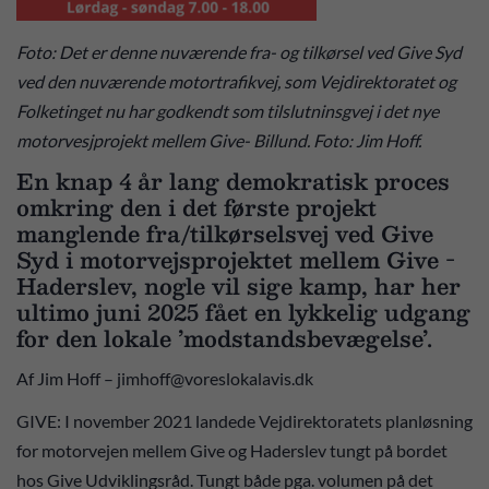
Foto: Det er denne nuværende fra- og tilkørsel ved Give Syd
ved den nuværende motortrafikvej, som Vejdirektoratet og
Folketinget nu har godkendt som tilslutninsgvej i det nye
motorvesjprojekt mellem Give- Billund. Foto: Jim Hoff.
En knap 4 år lang demokratisk proces
omkring den i det første projekt
manglende fra/tilkørselsvej ved Give
Syd i motorvejsprojektet mellem Give -
Haderslev, nogle vil sige kamp, har her
ultimo juni 2025 fået en lykkelig udgang
for den lokale ’modstandsbevægelse’.
Af Jim Hoff – jimhoff@voreslokalavis.dk
GIVE: I november 2021 landede Vejdirektoratets planløsning
for motorvejen mellem Give og Haderslev tungt på bordet
hos Give Udviklingsråd. Tungt både pga. volumen på det