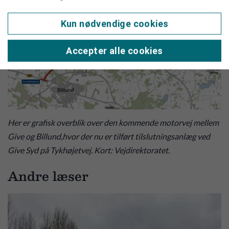
Kun nødvendige cookies
Accepter alle cookies
Her er grafisk overblik over den kommende motorvej mellem
Give og Billund,hvor der nu er tilført tilslutningsanlæg ved
Give Syd på Tykhøjetvej. Kort: Vejdirektoratet.
Andre læser