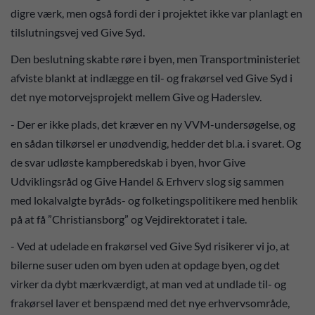
digre værk, men også fordi der i projektet ikke var planlagt en
tilslutningsvej ved Give Syd.
Den beslutning skabte røre i byen, men Transportministeriet
afviste blankt at indlægge en til- og frakørsel ved Give Syd i
det nye motorvejsprojekt mellem Give og Haderslev.
- Der er ikke plads, det kræver en ny VVM-undersøgelse, og
en sådan tilkørsel er unødvendig, hedder det bl.a. i svaret. Og
de svar udløste kampberedskab i byen, hvor Give
Udviklingsråd og Give Handel & Erhverv slog sig sammen
med lokalvalgte byråds- og folketingspolitikere med henblik
på at få ”Christiansborg” og Vejdirektoratet i tale.
- Ved at udelade en frakørsel ved Give Syd risikerer vi jo, at
bilerne suser uden om byen uden at opdage byen, og det
virker da dybt mærkværdigt, at man ved at undlade til- og
frakørsel laver et benspænd med det nye erhvervsområde,