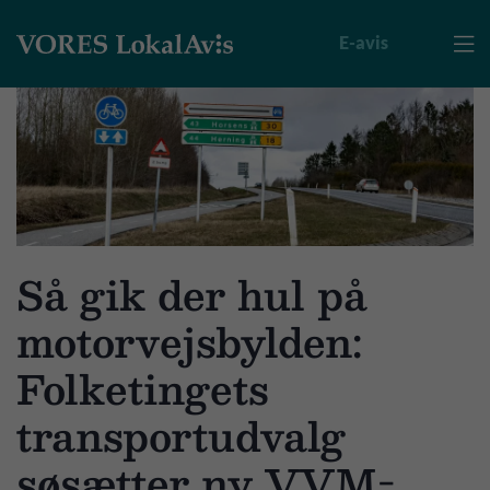
E-avis

Så gik der hul på
motorvejsbylden:
Folketingets
transportudvalg
søsætter ny VVM-