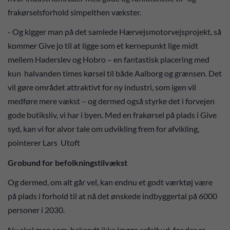
frakørselsforhold simpelthen vækster.
- Og kigger man på det samlede Hærvejsmotorvejsprojekt, så
kommer Give jo til at ligge som et kernepunkt lige midt
mellem Haderslev og Hobro – en fantastisk placering med
kun halvanden times kørsel til både Aalborg og grænsen. Det
vil gøre området attraktivt for ny industri, som igen vil
medføre mere vækst – og dermed også styrke det i forvejen
gode butiksliv, vi har i byen. Med en frakørsel på plads i Give
syd, kan vi for alvor tale om udvikling frem for afvikling,
pointerer Lars Utoft
Grobund for befolkningstilvækst
Og dermed, om alt går vel, kan endnu et godt værktøj være
på plads i forhold til at nå det ønskede indbyggertal på 6000
personer i 2030.
Nu skal man som bekendt ikke lægge asfalt ud, for der er