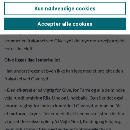
Kun nødvendige cookies
Accepter alle cookies
Lars Utoft forklarer her transportminister Thomas Danielsen
de ulemper og gener der vil være for Give, hvis der ikke
kommer en frakørsel ved Give syd i det nye motorvejsprojekt.
Foto: Jim Hoff
Give ligger lige i smørhullet
Han understreger, at byen ikke kan leve med et projekt uden
frakørsel ved Give syd.
- Den afkørsel er så vigtig for Give, for Farre og alle de mindre
veje rundt omkring Riis, Uhe og Lindeballe. Og så er det også
enormt vigtigt for industriområdet i Give syd, at man nu får
et motorvejskryds. Det er med til at fremme væksten det har
vi jo set flere eksempler på i Vejle Nord, Kolding og Esbjerg,
hvor industriområder med gode og funktionelle til- og