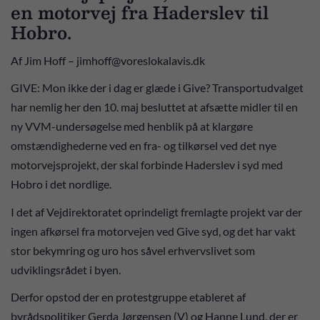
en motorvej fra Haderslev til
Hobro.
Af Jim Hoff – jimhoff@voreslokalavis.dk
GIVE: Mon ikke der i dag er glæde i Give? Transportudvalget
har nemlig her den 10. maj besluttet at afsætte midler til en
ny VVM-undersøgelse med henblik på at klargøre
omstændighederne ved en fra- og tilkørsel ved det nye
motorvejsprojekt, der skal forbinde Haderslev i syd med
Hobro i det nordlige.
I det af Vejdirektoratet oprindeligt fremlagte projekt var der
ingen afkørsel fra motorvejen ved Give syd, og det har vakt
stor bekymring og uro hos såvel erhvervslivet som
udviklingsrådet i byen.
Derfor opstod der en protestgruppe etableret af
byrådspolitiker Gerda Jørgensen (V) og Hanne Lund, der er