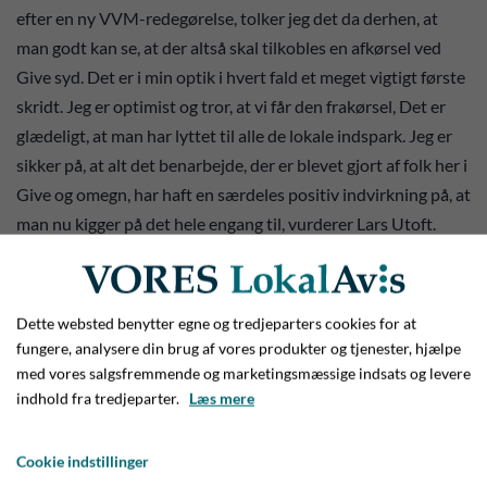
efter en ny VVM-redegørelse, tolker jeg det da derhen, at
man godt kan se, at der altså skal tilkobles en afkørsel ved
Give syd. Det er i min optik i hvert fald et meget vigtigt første
skridt. Jeg er optimist og tror, at vi får den frakørsel, Det er
glædeligt, at man har lyttet til alle de lokale indspark. Jeg er
sikker på, at alt det benarbejde, der er blevet gjort af folk her i
Give og omegn, har haft en særdeles positiv indvirkning på, at
man nu kigger på det hele engang til, vurderer Lars Utoft.
Dette websted benytter egne og tredjeparters cookies for at
fungere, analysere din brug af vores produkter og tjenester, hjælpe
med vores salgsfremmende og marketingsmæssige indsats og levere
indhold fra tredjeparter.
Læs mere
Cookie indstillinger