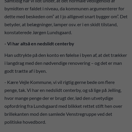
Samtidig har vi lidt under, at det normale vedligehold af
bymidten er faldet i niveau, da kommunen argumenterer for
dette med beskeden om” at I jo alligevel snart bygger om”. Det
betyder, at belægninger, lamper osv. er i en skidt tilstand,
konstaterede Jørgen Lundsgaard.
- Vi har altså en nedslidt centerby
Han udtrykte på den konto en følelse i byen af, at det trækker
i langdrag med den nødvendige renovering – og det er man
godt trætte af i byen.
- Kære Vejle Kommune, vi vil rigtig gerne bede om flere
penge, tak. Vi har en nedslidt centerby, og så lige på Jelling,
hvor mange penge der er brugt der, lød den utvetydige
opfordring fra Lundsgaard med blikket rettet stift hen over
brillekanten mod den samlede Venstregruppe ved det
politiske hovedbord.