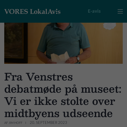
E-avis

Fra Venstres
debatmøde på museet:
Vi er ikke stolte over
midtbyens udseende
20. SEPTEMBER 2023
AF JIM HOFF