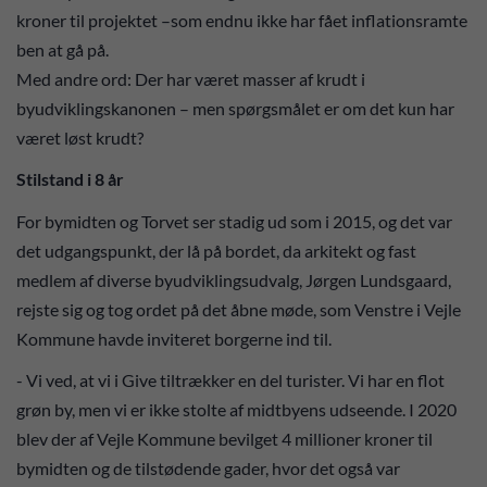
kroner til projektet –som endnu ikke har fået inflationsramte
ben at gå på.
Med andre ord: Der har været masser af krudt i
byudviklingskanonen – men spørgsmålet er om det kun har
været løst krudt?
Stilstand i 8 år
For bymidten og Torvet ser stadig ud som i 2015, og det var
det udgangspunkt, der lå på bordet, da arkitekt og fast
medlem af diverse byudviklingsudvalg, Jørgen Lundsgaard,
rejste sig og tog ordet på det åbne møde, som Venstre i Vejle
Kommune havde inviteret borgerne ind til.
- Vi ved, at vi i Give tiltrækker en del turister. Vi har en flot
grøn by, men vi er ikke stolte af midtbyens udseende. I 2020
blev der af Vejle Kommune bevilget 4 millioner kroner til
bymidten og de tilstødende gader, hvor det også var