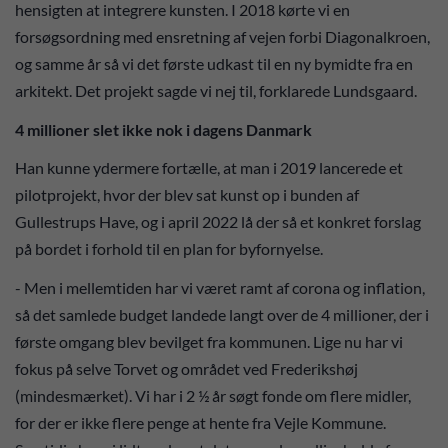
hensigten at integrere kunsten. I 2018 kørte vi en
forsøgsordning med ensretning af vejen forbi Diagonalkroen,
og samme år så vi det første udkast til en ny bymidte fra en
arkitekt. Det projekt sagde vi nej til, forklarede Lundsgaard.
4 millioner slet ikke nok i dagens Danmark
Han kunne ydermere fortælle, at man i 2019 lancerede et
pilotprojekt, hvor der blev sat kunst op i bunden af
Gullestrups Have, og i april 2022 lå der så et konkret forslag
på bordet i forhold til en plan for byfornyelse.
- Men i mellemtiden har vi været ramt af corona og inflation,
så det samlede budget landede langt over de 4 millioner, der i
første omgang blev bevilget fra kommunen. Lige nu har vi
fokus på selve Torvet og området ved Frederikshøj
(mindesmærket). Vi har i 2 ½ år søgt fonde om flere midler,
for der er ikke flere penge at hente fra Vejle Kommune.