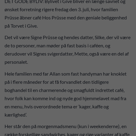
DET GODE BYLIV: Bylivet i Give bliver en længe savnet og
ønsket forretning rigere fredag den 3. juli, hvor familien
Prüsse åbner café Hos Prüsse med den geniale beliggenhed
på Torvet i Give.
Det vil være Signe Prüsse og hendes datter, Silke, der vil være
de to personer, man møder på fast basis i caféen, og
derudover vil Signes svigerdatter, Mette, også være en del af
personalet.
Hele familien med far Allan som fast handyman har knoklet
på i flere måneder for at få forvandlet den tidligere
boghandel til en charmerende og smagfuldt indrettet café,
hvor folk kan komme ind og nyde god hjemmelavet mad fra
en menu, hvis overordnede tema er ’kager, kaffe og
kærlighed’.
Her står den på morgenmadsmenu (kun i weekenderne), en
række forskellige sandwiches, kager og rige varianter af kaffe