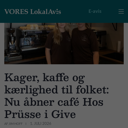
E-avis

Kager, kaffe og
kærlighed til folket:
Nu åbner café Hos
Prüsse i Give
1. JULI 2026
AF JIM HOFF