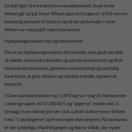
Vi skal lige i store træk have varedeklareret, hvad Inner
Wheel går ud på. Inner Wheel opstod i England i 1924 som en
kvindelig pendant til Rotary, og de første kvinder i Inner
Wheel var netop gift med rotarianere.
Hjælpeorganisation for og med kvinder
Det er en hjælpeorganisation for kvinder, som godt kan lide
at mødes med andre kvinder og udvide sin horisont og få et
fællesskab/venskaber, generere vidensdeling og samtidig
have fokus at give sårbare og udsatte kvinder og børn et
bedre liv.
I Give startede klubben op i 1970 og har i dag 25 medlemmer
i aldersgruppen 50 til 100 år(!), og “pigerne” mødes den 3.
tirsdag i hver måned på nær i juli. Lokalt støtter Inner Wheel
f. eks “Cykelpigerne” og Foreningen Børnelejren. På landsplan
er der Lykkeliga, Mødrehjælpen og Børns Vilkår, der nyder