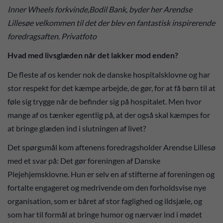
Inner Wheels forkvinde,Bodil Bank, byder her Arendse
Lillesøe velkommen til det der blev en fantastisk inspirerende
foredragsaften. Privatfoto
Hvad med livsglæden når det lakker mod enden?
De fleste af os kender nok de danske hospitalsklovne og har
stor respekt for det kæmpe arbejde, de gør, for at få børn til at
føle sig trygge når de befinder sig på hospitalet. Men hvor
mange af os tænker egentlig på, at der også skal kæmpes for
at bringe glæden ind i slutningen af livet?
Det spørgsmål kom aftenens foredragsholder Arendse Lillesø
med et svar på: Det gør foreningen af Danske
Plejehjemsklovne. Hun er selv en af stifterne af foreningen og
fortalte engageret og medrivende om den forholdsvise nye
organisation, som er båret af stor faglighed og ildsjæle, og
som har til formål at bringe humor og nærvær ind i mødet