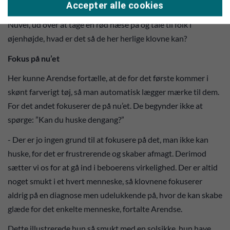
hinanden ind i øjnene.
Accepter alle cookies
Nuvel, ud over at tage en rød næse på og tale til folk i
øjenhøjde, hvad er det så de her herlige klovne kan?
Fokus på nu’et
Her kunne Arendse fortælle, at de for det første kommer i
skønt farverigt tøj, så man automatisk lægger mærke til dem.
For det andet fokuserer de på nu’et. De begynder ikke at
spørge: ”Kan du huske dengang?”
- Der er jo ingen grund til at fokusere på det, man ikke kan
huske, for det er frustrerende og skaber afmagt. Derimod
sætter vi os for at gå ind i beboerens virkelighed. Der er altid
noget smukt i et hvert menneske, så klovnene fokuserer
aldrig på en diagnose men udelukkende på, hvor de kan skabe
glæde for det enkelte menneske, fortalte Arendse.
Dette illustrerede hun så smukt med en solsikke, hun have