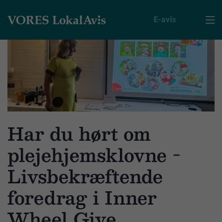
E-avis

Har du hørt om
plejehjemsklovne -
Livsbekræftende
foredrag i Inner
Wheel Give