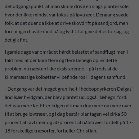
det udgangspunkt, at man skulle drive en slags planteskole,
hvor der ikke mindst var fokus på løvtræer. Dengang sagde
folk, at det duer da ikke at drive skovdrift på sandjord, men
foreningen havde mod på og lyst til at give det et forsøg, og
det gik fint.
I gamle dage var området hårdt belastet af sandflugt men i
takt med at der kom flere og flere læhegn op, er dette
problem nu næsten ikke eksisterende – på trods af de
klimamæssige kolbøtter vi befinde ros i i dagens samfund.
- Dengang var det meget gran, helt i hedeopdyrkeren Dalgas’
ånd især hvidgran, der blev plantet ud, også i læhegn, fordi
det gav mere læ. Efter krigen gik man dog mere og mere over
til at bruge løvtræer, og i dag består plantagen vel cirka 50
procent af løvtræer og 50 procent af nåletræer fordelt på 17-
18 forskellige træsorter, fortæller Christian.