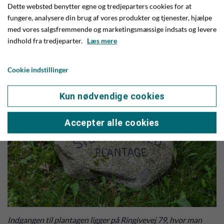
timer i det, så ser det godt ud. Det handler meget om at
Dette websted benytter egne og tredjeparters cookies for at
bevare plantagen, som den ser ud nu. Vi er en flok frivillige fra
fungere, analysere din brug af vores produkter og tjenester, hjælpe
bestyrelsen, der bruger nogle timer på at passe plantagen,
med vores salgsfremmende og marketingsmæssige indsats og levere
indhold fra tredjeparter.
Læs mere
rydde op og i det hele taget hold øje med det hele, fortæller
Peder og Christian.
Cookie indstillinger
Kun nødvendige cookies
Accepter alle cookies
Indgangen til plantagen ligger på Ringivevej 79, hvor man