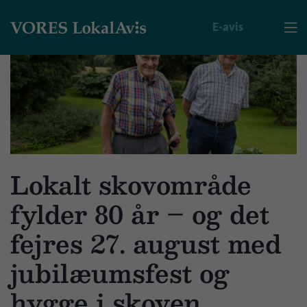
E-avis

Lokalt skovområde
fylder 80 år – og det
fejres 27. august med
jubilæumsfest og
hygge i skoven