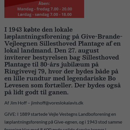
I 1943 købte den lokale
læplantningsforening på Give-Brande-
Vejleegnen Sillesthoved Plantage af en
lokal landmand. Den 27. august
inviterer bestyrelsen bag Sillesthoved
Plantage til 80-års jubilæum på
Ringivevej 79, hvor der bydes både på
en lille rundtur med legendariske Bo
Levesen som fortæller. Der bydes også
på lidt godt til ganen.
Af Jim Hoff – jimhoff@voreslokalavis.dk
GIVE: I 1889 startede Vejle Vestegns Landboforening en
læplantningsforening på Give-egnen, og i 1943 stod samme
forening klar med 8.600 gode solide danske kroner i