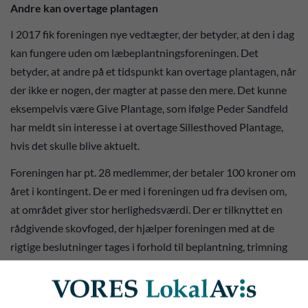
Andre kan overtage plantagen
I 2017 fik foreningen nye vedtægter, der betyder, at den i dag
kan fungere uden om læbeplantningsforeningen. Det
betyder, at andre på et tidspunkt kan overtage plantagen, når
der ikke er nogen, der magter at passe den mere. Det kunne
eksempelvis være Give Plantage, som ifølge Peder Sandfeld
har meldt sin interesse i at overtage Sillesthoved Plantage,
hvis det skulle blive aktuelt.
Foreningen har pt. 28 medlemmer, der betaler 100 kroner om
året i kontingent. De er med i foreningen ud fra devisen om,
at området giver stor herlighedsværdi. Der er tilknyttet en
rådgivende skovfoged, der hjælper foreningen med at de
rigtige beslutninger tages i forhold til beplantning, trimning
og generel vedligehold.
- Så længe der er nogen, der vil styre tingene og lægge nogle