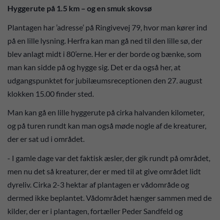
Hyggerute på 1.5 km – og en smuk skovsø
Plantagen har ’adresse’ på Ringivevej 79, hvor man kører ind
på en lille lysning. Herfra kan man gå ned til den lille sø, der
blev anlagt midt i 80’erne. Her er der borde og bænke, som
man kan sidde på og hygge sig. Det er da også her, at
udgangspunktet for jubilæumsreceptionen den 27. august
klokken 15.00 finder sted.
Man kan gå en lille hyggerute på cirka halvanden kilometer,
og på turen rundt kan man også møde nogle af de kreaturer,
der er sat ud i området.
- I gamle dage var det faktisk æsler, der gik rundt på området,
men nu det så kreaturer, der er med til at give området lidt
dyreliv. Cirka 2-3 hektar af plantagen er vådområde og
dermed ikke beplantet. Vådområdet hænger sammen med de
kilder, der er i plantagen, fortæller Peder Sandfeld og