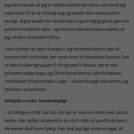
jeg kan mærke, at jeg er vellidt blandt børnene, nok fordi jeg
med mine 23 år er rimelig ung og møder dem med positiv
energi. Jeg brænder for de her børn, og vil rigtig gerne gøre en
positiv forskel for dem - og her kan børnene bare mærke, at
jeg vil dem, fortæller Olivia.
Hun starter op igen til august, og de første børn/unge vil
komme ind i et forløb, der varer frem til december/januar. Det
er børn i aldersgruppen 0. til og med 9. klasse, der er den
primære målgruppe, og Olivia skræddersyr alle forløbene
individuelt til barnet/den unge – så det foregår på barnets og
familiens præmisser.
Arbejde runder tavshedspligt
- Jo tidligere vi får sat ind, når der er tale om mistrivsel, desto
bedre. Her spiller skolerne jo en stor rolle i at spotte de børn,
de mener skal have hjælp. Her skal jeg lige understreger, at