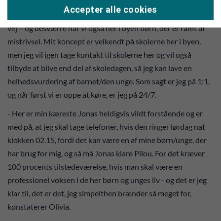
- Jeg synes, at det er vigtigt at gøre en forskel, der hvor man
Accepter alle cookies
bor. Give er jo også en by i vækst med flere unge og børn på
vej – og desværre har vi også her i byen børn, der er ramt af
mistrivsel. Mit koncept er velkendt på skolerne her i byen,
men jeg vil igen tage kontakt til skolerne her og vil også
tilbyde at blive end del af skoledagen, så jeg kan lave en
helhedsvurdering af barnet/den unge. Som sagt er jeg på 1:1,
og når først vi er oppe at køre, er jeg på 24/7.
- Her er min kæreste Jonas heldigvis vildt forstående og er
med på, at jeg skal tage telefoner, hvis den ringer lørdag nat
klokken 02.15, fordi det kan være en af mine børn/unge, der
har brug for mig, og så må Jonas klare Pilou. For det kræver
100 procents tilstedeværelse, hvis man skal være en
professionel voksen i de her børn og unges liv - og det er jeg
klar til, det er det, jeg simpelthen brænder så meget for,
konstaterer Olivia.