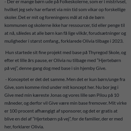
- Der er mange børn ude på Folkeskolerne, som er i mistrivsel,
hvilket jeg selv har erfaret via min tid som vikar op forskellige
skoler. Det er mit og foreningens mål at nå de børn
kommunen og skolerne ikke har ressourcer, tid eller penge til
at nå, således at alle børn kan få lige vilkår, forudsætninger og
muligheder i størst omfang., forklarede Olivia tilbage i 2023.
Hun startede sit fine projekt med base på Thyregod Skole, og
efter et lille års pause, er Olivia nu tilbage med ”Hjertebørn
på vej”, denne gang dog med base i sin hjemby Give.
- Konceptet er det det samme. Men det er kun børn/unge fra
Give, som komme rind under mit koncept her. Nu bor jeg i
Give med min kæreste Jonas og vores lille søn Pilou på 10
måneder, og derfor vil Give være min base fremover. Mit virke
er 100 procent afhængigt af sponsorer, og det er gratis at
blive en del af ”Hjertebørn på vej”, for de familier, der er med
her, forklarer Olivia.