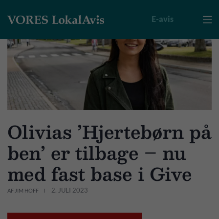
E-avis

Olivias ’Hjertebørn på
ben’ er tilbage – nu
med fast base i Give
2. JULI 2023
AF JIM HOFF