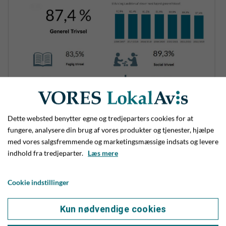
Dette websted benytter egne og tredjeparters cookies for at
Som man kan se på ovenstående statistik fra Folkeskolen, er
fungere, analysere din brug af vores produkter og tjenester, hjælpe
trivselsniveauet for eleverne i skolen faldende. Statistik:
med vores salgsfremmende og marketingsmæssige indsats og levere
indhold fra tredjeparter.
Læs mere
Børne-og Undervisningsministeriet.
Er på 24/7
Cookie indstillinger
Hun arbejder som sagt kun med børn/unge fra Give, og det er
da også her, at hun har sine sponsorer.
Kun nødvendige cookies