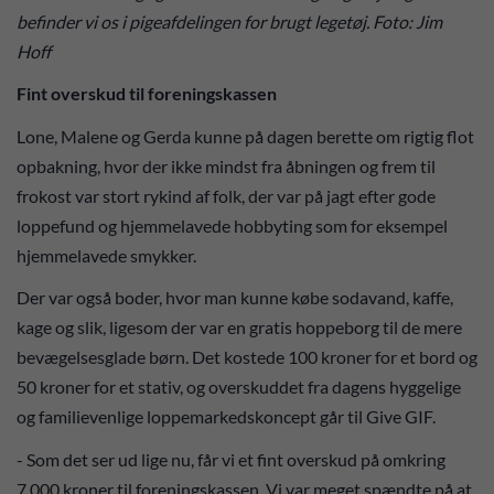
befinder vi os i pigeafdelingen for brugt legetøj. Foto: Jim
Hoff
Fint overskud til foreningskassen
Lone, Malene og Gerda kunne på dagen berette om rigtig flot
opbakning, hvor der ikke mindst fra åbningen og frem til
frokost var stort rykind af folk, der var på jagt efter gode
loppefund og hjemmelavede hobbyting som for eksempel
hjemmelavede smykker.
Der var også boder, hvor man kunne købe sodavand, kaffe,
kage og slik, ligesom der var en gratis hoppeborg til de mere
bevægelsesglade børn. Det kostede 100 kroner for et bord og
50 kroner for et stativ, og overskuddet fra dagens hyggelige
og familievenlige loppemarkedskoncept går til Give GIF.
- Som det ser ud lige nu, får vi et fint overskud på omkring
7.000 kroner til foreningskassen. Vi var meget spændte på at