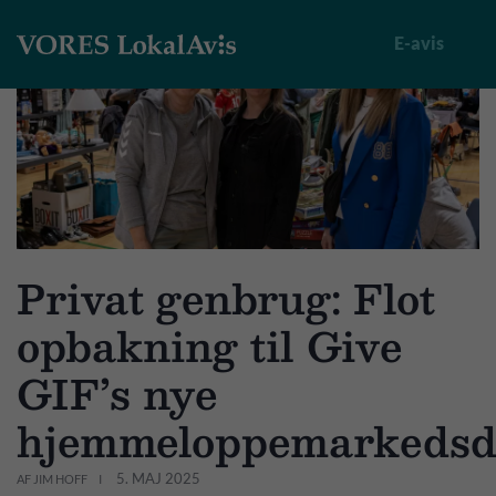
E-avis
Privat genbrug: Flot
opbakning til Give
GIF’s nye
hjemmeloppemarkeds
5. MAJ 2025
AF JIM HOFF