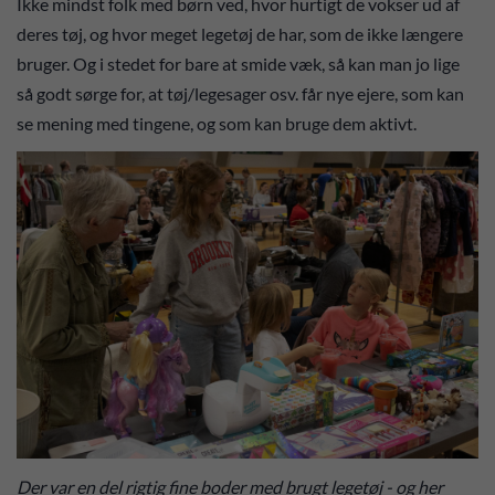
Ikke mindst folk med børn ved, hvor hurtigt de vokser ud af
deres tøj, og hvor meget legetøj de har, som de ikke længere
bruger. Og i stedet for bare at smide væk, så kan man jo lige
så godt sørge for, at tøj/legesager osv. får nye ejere, som kan
se mening med tingene, og som kan bruge dem aktivt.
Der var en del rigtig fine boder med brugt legetøj - og her