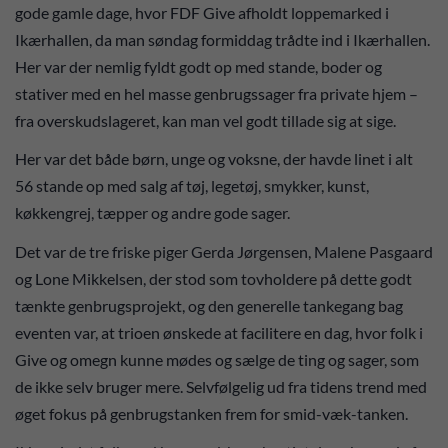
gode gamle dage, hvor FDF Give afholdt loppemarked i
Ikærhallen, da man søndag formiddag trådte ind i Ikærhallen.
Her var der nemlig fyldt godt op med stande, boder og
stativer med en hel masse genbrugssager fra private hjem –
fra overskudslageret, kan man vel godt tillade sig at sige.
Her var det både børn, unge og voksne, der havde linet i alt
56 stande op med salg af tøj, legetøj, smykker, kunst,
køkkengrej, tæpper og andre gode sager.
Det var de tre friske piger Gerda Jørgensen, Malene Pasgaard
og Lone Mikkelsen, der stod som tovholdere på dette godt
tænkte genbrugsprojekt, og den generelle tankegang bag
eventen var, at trioen ønskede at facilitere en dag, hvor folk i
Give og omegn kunne mødes og sælge de ting og sager, som
de ikke selv bruger mere. Selvfølgelig ud fra tidens trend med
øget fokus på genbrugstanken frem for smid-væk-tanken.