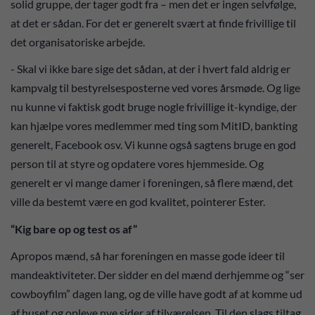
solid gruppe, der tager godt fra – men det er ingen selvfølge,
at det er sådan. For det er generelt svært at finde frivillige til
det organisatoriske arbejde.
- Skal vi ikke bare sige det sådan, at der i hvert fald aldrig er
kampvalg til bestyrelsesposterne ved vores årsmøde. Og lige
nu kunne vi faktisk godt bruge nogle frivillige it-kyndige, der
kan hjælpe vores medlemmer med ting som MitID, bankting
generelt, Facebook osv. Vi kunne også sagtens bruge en god
person til at styre og opdatere vores hjemmeside. Og
generelt er vi mange damer i foreningen, så flere mænd, det
ville da bestemt være en god kvalitet, pointerer Ester.
“Kig bare op og test os af”
Apropos mænd, så har foreningen en masse gode ideer til
mandeaktiviteter. Der sidder en del mænd derhjemme og “ser
cowboyfilm” dagen lang, og de ville have godt af at komme ud
af huset og opleve nye sider af tilværelsen. Til den slags tiltag