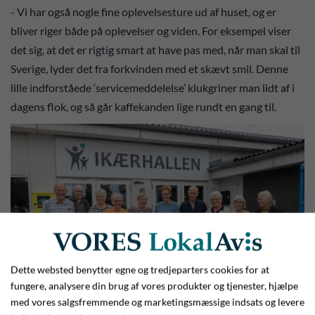
- Vi har også nogle fine oplevelsesture ud af huset, og er
bliver riger både på oplevelser og viden. For eksempel viser
det sig, at det er rigtig smart at have pas med, når man skal til
Sverige, lyder det fra forkvinden med et skævt smil. Denne
lille indforståede ‘servicemeddelelse’ klukgriner man lidt af i
dagens flok, og så går kaffekanden lige rundt en gang til.
Dette websted benytter egne og tredjeparters cookies for at
fungere, analysere din brug af vores produkter og tjenester, hjælpe
med vores salgsfremmende og marketingsmæssige indsats og levere