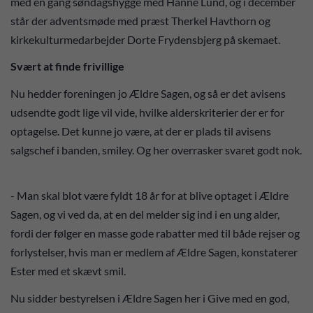
med en gang søndagshygge med Hanne Lund, og i december
står der adventsmøde med præst Therkel Havthorn og
kirkekulturmedarbejder Dorte Frydensbjerg på skemaet.
Svært at finde frivillige
Nu hedder foreningen jo Ældre Sagen, og så er det avisens
udsendte godt lige vil vide, hvilke alderskriterier der er for
optagelse. Det kunne jo være, at der er plads til avisens
salgschef i banden, smiley. Og her overrasker svaret godt nok.
- Man skal blot være fyldt 18 år for at blive optaget i Ældre
Sagen, og vi ved da, at en del melder sig ind i en ung alder,
fordi der følger en masse gode rabatter med til både rejser og
forlystelser, hvis man er medlem af Ældre Sagen, konstaterer
Ester med et skævt smil.
Nu sidder bestyrelsen i Ældre Sagen her i Give med en god,