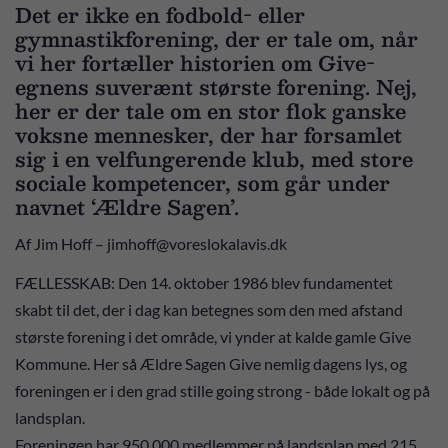
Det er ikke en fodbold- eller
gymnastikforening, der er tale om, når
vi her fortæller historien om Give-
egnens suverænt største forening. Nej,
her er der tale om en stor flok ganske
voksne mennesker, der har forsamlet
sig i en velfungerende klub, med store
sociale kompetencer, som går under
navnet ‘Ældre Sagen’.
Af Jim Hoff – jimhoff@voreslokalavis.dk
FÆLLESSKAB: Den 14. oktober 1986 blev fundamentet
skabt til det, der i dag kan betegnes som den med afstand
største forening i det område, vi ynder at kalde gamle Give
Kommune. Her så Ældre Sagen Give nemlig dagens lys, og
foreningen er i den grad stille going strong - både lokalt og på
landsplan.
Foreningen har 950.000 medlemmer på landsplan med 215