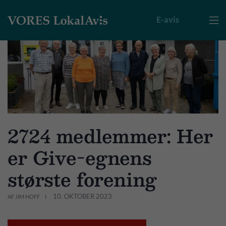
E-avis

2724 medlemmer: Her
er Give-egnens
største forening
10. OKTOBER 2023
AF JIM HOFF