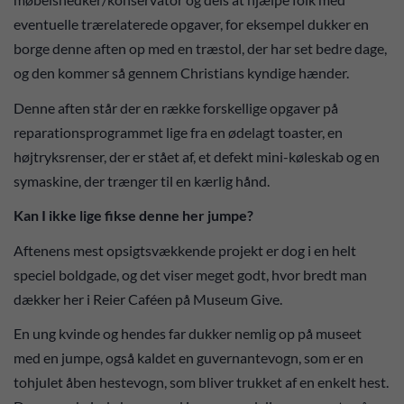
eventuelle trærelaterede opgaver, for eksempel dukker en
borge denne aften op med en træstol, der har set bedre dage,
og den kommer så gennem Christians kyndige hænder.
Denne aften står der en række forskellige opgaver på
reparationsprogrammet lige fra en ødelagt toaster, en
højtryksrenser, der er stået af, et defekt mini-køleskab og en
symaskine, der trænger til en kærlig hånd.
Kan I ikke lige fikse denne her jumpe?
Aftenens mest opsigtsvækkende projekt er dog i en helt
speciel boldgade, og det viser meget godt, hvor bredt man
dækker her i Reier Caféen på Museum Give.
En ung kvinde og hendes far dukker nemlig op på museet
med en jumpe, også kaldet en guvernantevogn, som er en
tohjulet åben hestevogn, som bliver trukket af en enkelt hest.