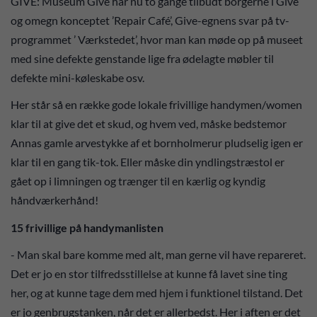
GIVE: Museum Give har nu to gange tilbudt borgerne i Give
og omegn konceptet ’Repair Café’, Give-egnens svar på tv-
programmet ’ Værkstedet’, hvor man kan møde op på museet
med sine defekte genstande lige fra ødelagte møbler til
defekte mini-køleskabe osv.
Her står så en række gode lokale frivillige handymen/women
klar til at give det et skud, og hvem ved, måske bedstemor
Annas gamle arvestykke af et bornholmerur pludselig igen er
klar til en gang tik-tok. Eller måske din yndlingstræstol er
gået op i limningen og trænger til en kærlig og kyndig
håndværkerhånd!
15 frivillige på handymanlisten
- Man skal bare komme med alt, man gerne vil have repareret.
Det er jo en stor tilfredsstillelse at kunne få lavet sine ting
her, og at kunne tage dem med hjem i funktionel tilstand. Det
er jo genbrugstanken, når det er allerbedst. Her i aften er det