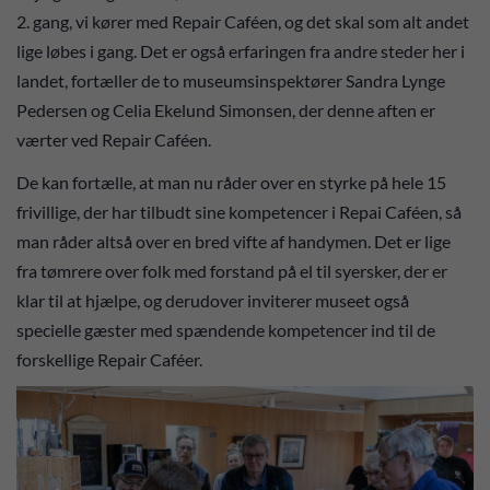
2. gang, vi kører med Repair Caféen, og det skal som alt andet
lige løbes i gang. Det er også erfaringen fra andre steder her i
landet, fortæller de to museumsinspektører Sandra Lynge
Pedersen og Celia Ekelund Simonsen, der denne aften er
værter ved Repair Caféen.
De kan fortælle, at man nu råder over en styrke på hele 15
frivillige, der har tilbudt sine kompetencer i Repai Caféen, så
man råder altså over en bred vifte af handymen. Det er lige
fra tømrere over folk med forstand på el til syersker, der er
klar til at hjælpe, og derudover inviterer museet også
specielle gæster med spændende kompetencer ind til de
forskellige Repair Caféer.