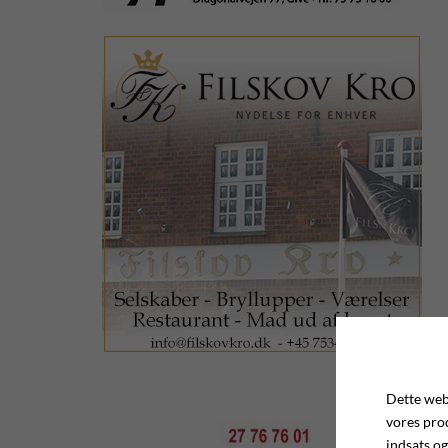
Dette webs
vores pro
indsats og