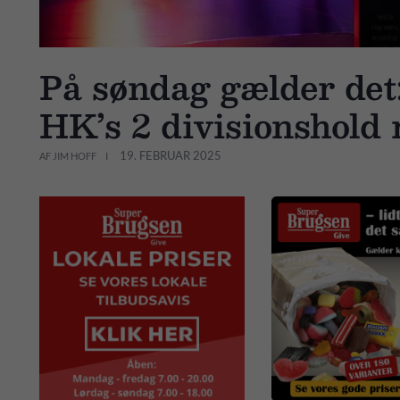
På søndag gælder det
HK’s 2 divisionshold r
19. FEBRUAR 2025
AF JIM HOFF