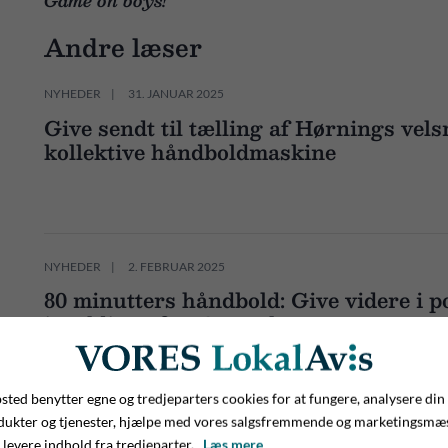
Game on boys!
Andre læser
NYHEDER
31. JANUAR 2025
Give sendt til tælling af Hørnings vel
kollektive håndboldmaskine
NYHEDER
2. FEBRUAR 2025
80 minutters håndbold: Give videre i 
i Kolding efter 2 x omkamp
ted benytter egne og tredjeparters cookies for at fungere, analysere din
dukter og tjenester, hjælpe med vores salgsfremmende og marketingsmæ
 levere indhold fra tredjeparter.
Læs mere