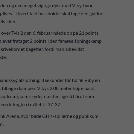
lden og den meget vigtige dyst mod Viby, hvor
lives - i hvert fald hvis holdet skal tage den gyldne
division.
jr over Tvis 2 den 6. februar nåede op på 21 points,
r blevet frataget 2 points i den famøse åbningskamp
krivebordet bagefter, fordi man, ubevidst
ede.
indssyg afslutning: 3 sekunder før tid fik Viby en
 tilbage i kampen. Vibys 2.08 meter højre back
 Haudrum), som skyder næsten ligeså hårdt som
rede kuglen i målet til 37-37.
 Bank Arena, hvor både GHK-spillerne og publikum
n.