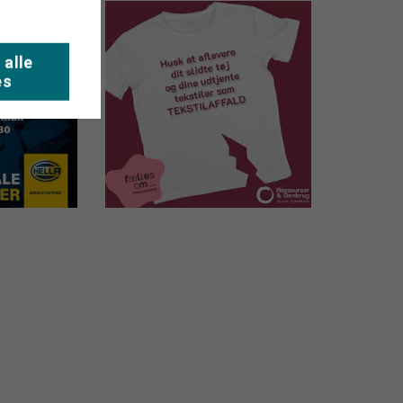
 alle
es