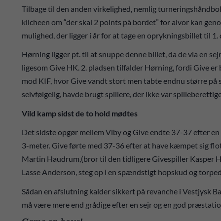
Tilbage til den anden virkelighed, nemlig turneringshåndbo
klicheen om “der skal 2 points på bordet” for alvor kan genop
mulighed, der ligger i år for at tage en oprykningsbillet til 1. 
Hørning ligger pt. til at snuppe denne billet, da de via en se
ligesom Give HK. 2. pladsen tilfalder Hørning, fordi Give e
mod KIF, hvor Give vandt stort men tabte endnu større på s
selvfølgelig, havde brugt spillere, der ikke var spilleberettig
Vild kamp sidst de to hold mødtes
Det sidste opgør mellem Viby og Give endte 37-37 efter en s
3-meter. Give førte med 37-36 efter at have kæmpet sig flot
Martin Haudrum,(bror til den tidligere Givespiller Kasper
Lasse Anderson, steg op i en spændstigt hopskud og torpede
Sådan en afslutning kalder sikkert på revanche i Vestjysk
må være mere end grådige efter en sejr og en god præstatio