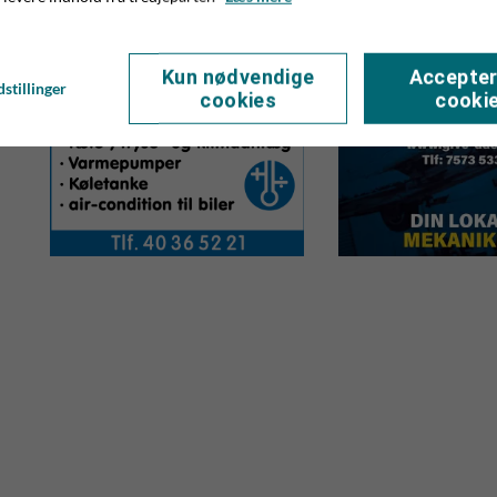
Kun nødvendige
Accepter
stillinger
cookies
cooki