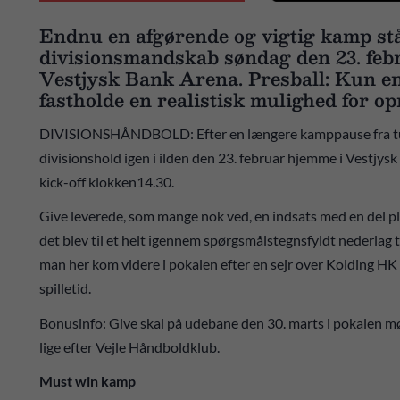
Endnu en afgørende og vigtig kamp stå
divisionsmandskab søndag den 23. feb
Vestjysk Bank Arena. Presball: Kun en 
fastholde en realistisk mulighed for opr
DIVISIONSHÅNDBOLD: Efter en længere kamppause fra turn
divisionshold igen i ilden den 23. februar hjemme i Vestjys
kick-off klokken14.30.
Give leverede, som mange nok ved, en indsats med en del pl
det blev til et helt igennem spørgsmålstegnsfyldt nederlag t
man her kom videre i pokalen efter en sejr over Kolding HK f
spilletid.
Bonusinfo: Give skal på udebane den 30. marts i pokalen møde 
lige efter Vejle Håndboldklub.
Must win kamp