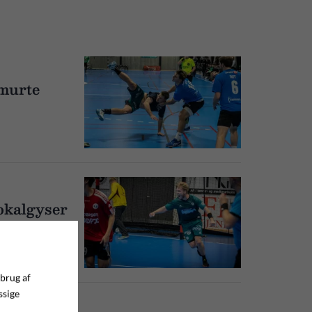
smurte
pokalgyser
 brug af
ssige