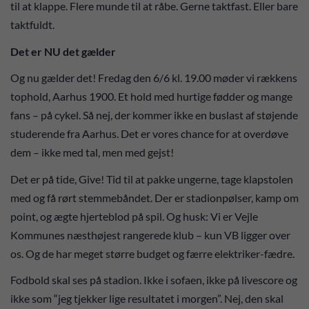
til at klappe. Flere munde til at råbe. Gerne taktfast. Eller bare
taktfuldt.
Det er NU det gælder
Og nu gælder det! Fredag den 6/6 kl. 19.00 møder vi rækkens
tophold, Aarhus 1900. Et hold med hurtige fødder og mange
fans – på cykel. Så nej, der kommer ikke en buslast af støjende
studerende fra Aarhus. Det er vores chance for at overdøve
dem – ikke med tal, men med gejst!
Det er på tide, Give! Tid til at pakke ungerne, tage klapstolen
med og få rørt stemmebåndet. Der er stadionpølser, kamp om
point, og ægte hjerteblod på spil. Og husk: Vi er Vejle
Kommunes næsthøjest rangerede klub – kun VB ligger over
os. Og de har meget større budget og færre elektriker-fædre.
Fodbold skal ses på stadion. Ikke i sofaen, ikke på livescore og
ikke som “jeg tjekker lige resultatet i morgen”. Nej, den skal