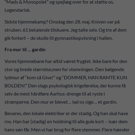
“Mads & Monopolet” og spejlæg over for at støtte os.
Legendarisk.
Sidste hjemmekamp? Onsdag den 28. maj. Kniven var på
struben. 61 betalende tilskuere. Jeg talte selv. Og tre af dem
gik forkert – de skulle til gymnastikopvisning i hallen.
Fra mur til … gardin
Vores hjemmebane har altid været frygtet. Ikke bare for den
stor og brede størrelse,men for stemningen. Den bølgende
lydmur af “kom så Give!” og “DOMMER, HAN RAMTE KUN
BOLDEN!” Den slags psykologisk krigsførelse, der kunne få
selv de mest hårdføre Aarhus-drenge til at ryste i
strømperne. Den mur er blevet… lad os sige… et gardin.
Bevares, den lokale elektriker er der stadig. Og han skal have
ros. Han har (stadig) en holdning til alle gule kort – især dem
hans søn får. Men vi har brug for flere stemmer. Flere hænder