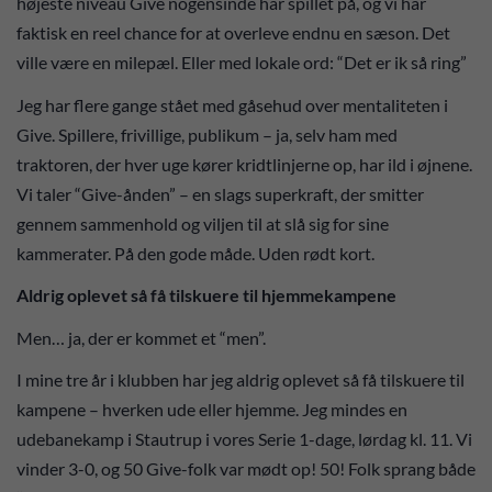
højeste niveau Give nogensinde har spillet på, og vi har
faktisk en reel chance for at overleve endnu en sæson. Det
ville være en milepæl. Eller med lokale ord: “Det er ik så ring”
Jeg har flere gange stået med gåsehud over mentaliteten i
Give. Spillere, frivillige, publikum – ja, selv ham med
traktoren, der hver uge kører kridtlinjerne op, har ild i øjnene.
Vi taler “Give-ånden” – en slags superkraft, der smitter
gennem sammenhold og viljen til at slå sig for sine
kammerater. På den gode måde. Uden rødt kort.
Aldrig oplevet så få tilskuere til hjemmekampene
Men… ja, der er kommet et “men”.
I mine tre år i klubben har jeg aldrig oplevet så få tilskuere til
kampene – hverken ude eller hjemme. Jeg mindes en
udebanekamp i Stautrup i vores Serie 1-dage, lørdag kl. 11. Vi
vinder 3-0, og 50 Give-folk var mødt op! 50! Folk sprang både