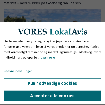
mærkes – med mudder på skoene og råb i halsen.
Dette websted benytter egne og tredjeparters cookies for at
fungere, analysere din brug af vores produkter og tjenester, hjælpe
med vores salgsfremmende og marketingsmæssige indsats og levere
indhold fra tredjeparter.
Læs mere
Cookie indstillinger
Tomt stadion? Det bliver et stærkt 'nej tak herfra' fra Gives
Kun nødvendige cookies
assistenttræner Jesper Jochumsen, der opfordrer folk til
virkelig at komme på stadion på fredag for at bakke op om
Accepter alle cookies
jyllandsserieholdet, der skal kæmpe for overlevelse. Foto: Jim
Hoff