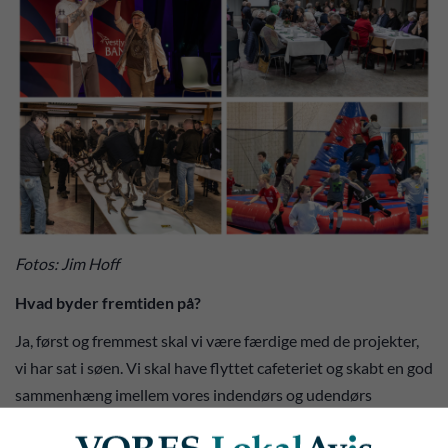
Fotos: Jim Hoff
Hvad byder fremtiden på?
Ja, først og fremmest skal vi være færdige med de projekter,
vi har sat i søen. Vi skal have flyttet cafeteriet og skabt en god
sammenhæng imellem vores indendørs og udendørs
faciliteter. Sideløbende, ja så handler det rigtig meget om at få