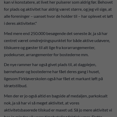
kan vi konstatere, at livet her pulserer som aldrig før. Behovet
for plads og aktivitet har aldrig været større, og jeg vil sige, at
alle foreninger – uanset hvor de holder til – har oplevet et løft
i deres aktiviteter."
Med mere end 250.000 besøgende det seneste år, ja så har
centret været omdrejningspunktet for både aktive udøvere,
tilskuere og gæster til alt lige fra korarrangementer,
podekurser, arrangementer for bostederne mm.
De nye rammer har også givet plads til, at dagplejen,
børnehaver og bostederne har fået deres gang i huset,
ligesom Firkløverskolen også har fået et markant løft på
idrætstilbud.
Men der er jo også altid en bagside af medaljen, parkoksalt
nok, ja så har vi så meget aktivitet, at vores
aktivitetsbaserede tilskud er maxet ud. Så jo mere aktivitet vi
har, jo mindre vil vores timebetaling faktisk være. Dette