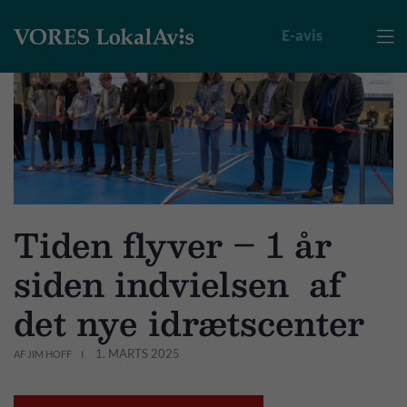
E-avis

Tiden flyver – 1 år
siden indvielsen af
det nye idrætscenter
1. MARTS 2025
AF JIM HOFF