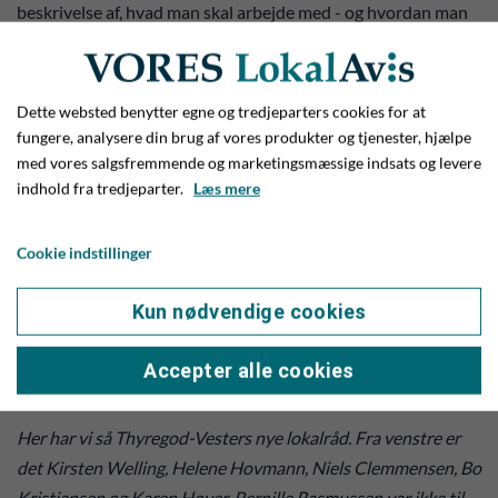
beskrivelse af, hvad man skal arbejde med - og hvordan man
kan arbejde med tingene på en konstruktiv og
fremadskuende facon.
Dette websted benytter egne og tredjeparters cookies for at
fungere, analysere din brug af vores produkter og tjenester, hjælpe
med vores salgsfremmende og marketingsmæssige indsats og levere
indhold fra tredjeparter.
Læs mere
Cookie indstillinger
Kun nødvendige cookies
Accepter alle cookies
Her har vi så Thyregod-Vesters nye lokalråd. Fra venstre er
det Kirsten Welling, Helene Hovmann, Niels Clemmensen, Bo
Kristiansen og Karen Hoyer. Pernille Rasmussen var ikke til