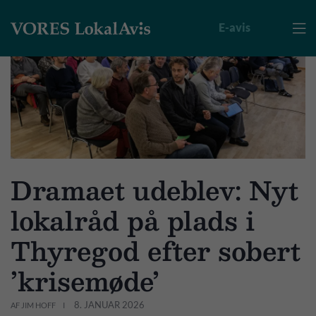
E-avis

Dramaet udeblev: Nyt
lokalråd på plads i
Thyregod efter sobert
’krisemøde’
8. JANUAR 2026
AF JIM HOFF