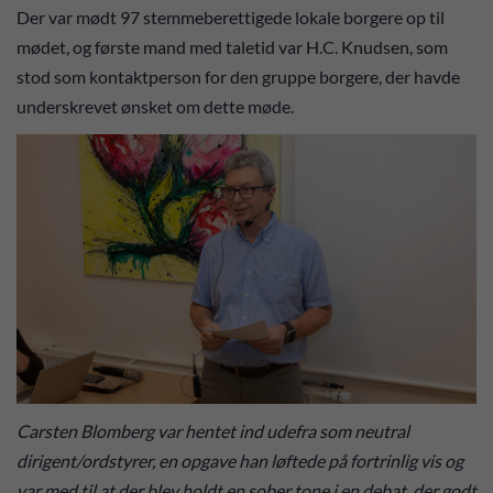
Der var mødt 97 stemmeberettigede lokale borgere op til
mødet, og første mand med taletid var H.C. Knudsen, som
stod som kontaktperson for den gruppe borgere, der havde
underskrevet ønsket om dette møde.
Carsten Blomberg var hentet ind udefra som neutral
dirigent/ordstyrer, en opgave han løftede på fortrinlig vis og
var med til at der blev holdt en sober tone i en debat, der godt