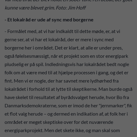
kunne være blevet grim. Foto: Jim Hoff
- Et lokalråd er ude af sync med borgerne
- Formålet med, at vi har indkaldt til dette møde, er, at vi
gerne ser, at vi har et lokalråd, der er mere i sync med
borgerne her i området. Det er klart, at alle er under pres,
også følelsesmæssigt, når et projekt som en stor energipark
pludselig er på spil. Indledningsvis har lokalrådet bedt nogle
folk om at være med til at hjælpe processen i gang, og det er
fint. Men vi er nogle, der har savnet mere lydhørhed fra
lokalrådet i forhold til at lytte til skeptikerne. Man burde også
have skelet til resultatet af byrådsvalget herude, hvor Bo fra
Danmarksdemokraterne, som er imod de her "jernmarker", fik
et flot valg herude – og dermed en indikation af, at folk her i
området er meget skeptiske over for det nuværende
energiparkprojekt. Men det skete ikke, og man skal som