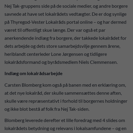
Nej Tak-gruppens side på de sociale medier, og andre borgere
savnede at have set lokalrådets vedtægter. De er dog synlige
på Thyregod-Vester Lokalråds portal online – og har dermed
været til offentligt skue længe. Der var også et par
anerkendende indlæg fra borgere, der takkede lokalrådet for
dets arbejde og dets store samarbejdsvilje gennem årene,
heriblandt centerleder Lone Jørgensen og tidligere
lokalrådsformand og byrådsmedlem Niels Clemmensen.
Indlæg om lokalrådsarbejde
Carsten Blomberg kom også på banen med en erklæring om,
at det nye lokalråd, der skulle sammensættes denne aften,
skulle være repræsentativt i forhold til borgernes holdninger
og ikke blot bestå af folk fra Nej Tak-siden.
Blomberg leverede derefter et lille foredrag med 4 slides om
lokalrådets betydning og relevans i lokalsamfundene – og en