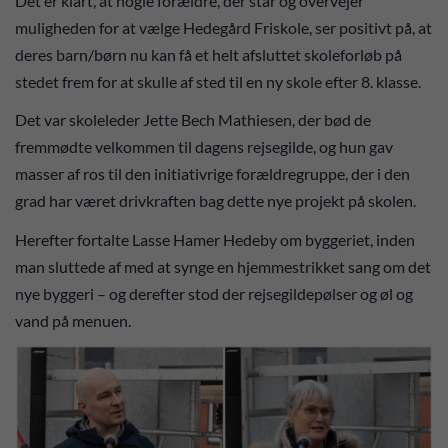
Det er klart, at nogle forældre, der står og overvejer
muligheden for at vælge Hedegård Friskole, ser positivt på, at
deres barn/børn nu kan få et helt afsluttet skoleforløb på
stedet frem for at skulle af sted til en ny skole efter 8. klasse.
Det var skoleleder Jette Bech Mathiesen, der bød de
fremmødte velkommen til dagens rejsegilde, og hun gav
masser af ros til den initiativrige forældregruppe, der i den
grad har været drivkraften bag dette nye projekt på skolen.
Herefter fortalte Lasse Hamer Hedeby om byggeriet, inden
man sluttede af med at synge en hjemmestrikket sang om det
nye byggeri – og derefter stod der rejsegildepølser og øl og
vand på menuen.