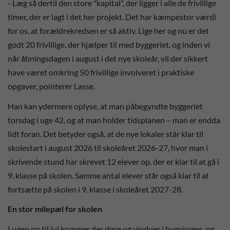
- Læg så dertil den store "kapital", der ligger i alle de frivillige
timer, der er lagt i det her projekt. Det har kæmpestor værdi
for os, at forældrekredsen er så aktiv. Lige her og nu er det
godt 20 frivillige, der hjælper til med byggeriet, og inden vi
når åbningsdagen i august i det nye skoleår, vil der sikkert
have været omkring 50 frivillige involveret i praktiske
opgaver, pointerer Lasse.
Han kan ydermere oplyse, at man påbegyndte byggeriet
torsdag i uge 42, og at man holder tidsplanen – man er endda
lidt foran. Det betyder også, at de nye lokaler står klar til
skolestart i august 2026 til skoleåret 2026-27, hvor man i
skrivende stund har skrevet 12 elever op, der er klar til at gå i
9. klasse på skolen. Samme antal elever står også klar til at
fortsætte på skolen i 9. klasse i skoleåret 2027-28.
En stor milepæl for skolen
I ugen op til jul kommer der døre og vinduer i bygningen, og