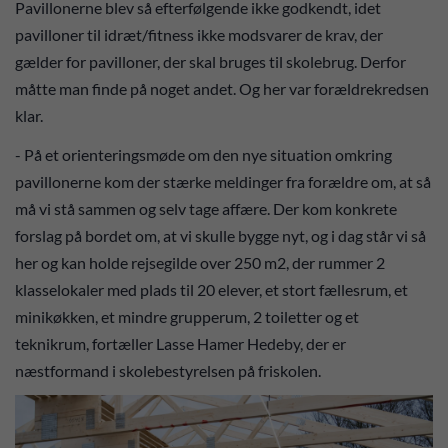
Pavillonerne blev så efterfølgende ikke godkendt, idet
pavilloner til idræt/fitness ikke modsvarer de krav, der
gælder for pavilloner, der skal bruges til skolebrug. Derfor
måtte man finde på noget andet. Og her var forældrekredsen
klar.
- På et orienteringsmøde om den nye situation omkring
pavillonerne kom der stærke meldinger fra forældre om, at så
må vi stå sammen og selv tage affære. Der kom konkrete
forslag på bordet om, at vi skulle bygge nyt, og i dag står vi så
her og kan holde rejsegilde over 250 m2, der rummer 2
klasselokaler med plads til 20 elever, et stort fællesrum, et
minikøkken, et mindre grupperum, 2 toiletter og et
teknikrum, fortæller Lasse Hamer Hedeby, der er
næstformand i skolebestyrelsen på friskolen.