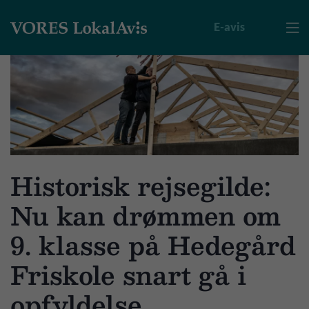
E-avis

Historisk rejsegilde:
Nu kan drømmen om
9. klasse på Hedegård
Friskole snart gå i
opfyldelse