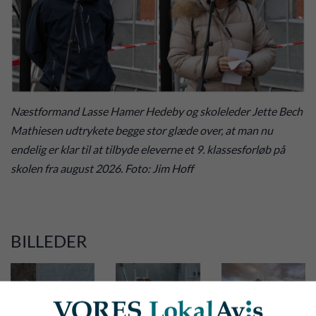
Næstformand Lasse Hamer Hedeby og skoleleder Jette Bech
Mathiesen udtrykete begge stor glæde over, at man nu
endelig er klar til at tilbyde eleverne et 9. klassesforløb på
skolen fra august 2026. Foto: Jim Hoff
BILLEDER