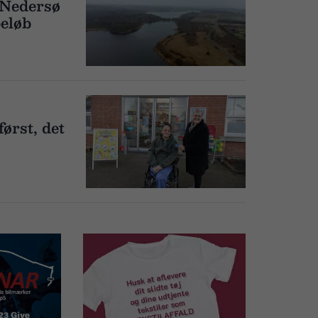
 Nedersø
beløb
ørst, det