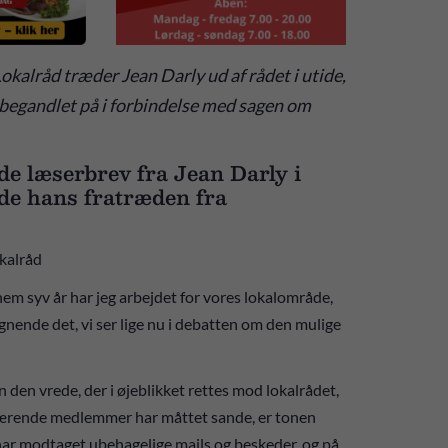
 Lokalråd træder Jean Darly ud af rådet i utide,
begandlet på i forbindelse med sagen om
e læserbrev fra Jean Darly i
de hans fratræden fra
kalråd
em syv år har jeg arbejdet for vores lokalområde,
gnende det, vi ser lige nu i debatten om den mulige
 den vrede, der i øjeblikket rettes mod lokalrådet,
uværende medlemmer har måttet sande, er tonen
ar modtaget ubehagelige mails og beskeder, og på