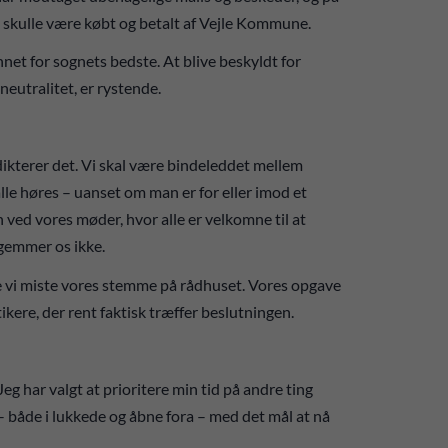
i skulle være købt og betalt af Vejle Kommune.
ønnet for sognets bedste. At blive beskyldt for
eutralitet, er rystende.
dikterer det. Vi skal være bindeleddet mellem
alle høres – uanset om man er for eller imod et
n ved vores møder, hvor alle er velkomne til at
gemmer os ikke.
ville vi miste vores stemme på rådhuset. Vores opgave
ikere, der rent faktisk træffer beslutningen.
Jeg har valgt at prioritere min tid på andre ting
 både i lukkede og åbne fora – med det mål at nå