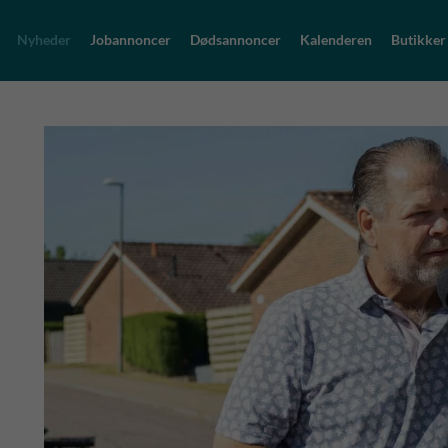
Nyheder
Jobannoncer
Dødsannoncer
Kalenderen
Butikker