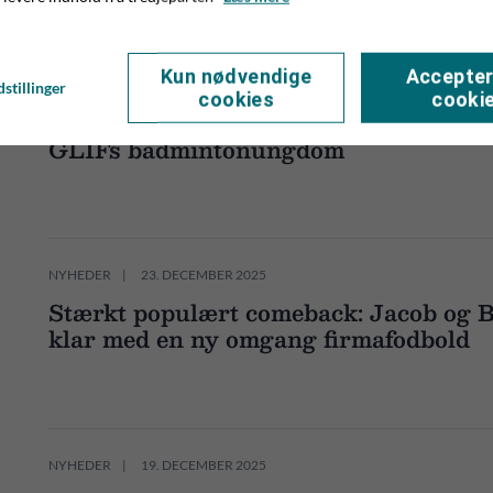
Kun nødvendige
Accepter
NYHEDER
25. DECEMBER 2025
stillinger
cookies
cooki
Anette og Jakob i julegavehumør: Nyt sp
GLIFs badmintonungdom
NYHEDER
23. DECEMBER 2025
Stærkt populært comeback: Jacob og B
klar med en ny omgang firmafodbold
NYHEDER
19. DECEMBER 2025