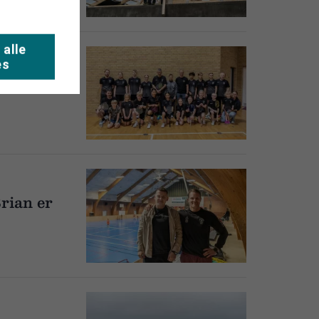
 alle
es
illetøj til
rian er