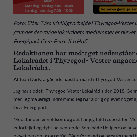
Foto: Efter 7 års frivilligt arbejde i Thyregod-Vester
grundet den måde lokalrådets medlemmer er blevet 
Energipark Give. Foto: Jim Hoff
Redaktionen har modtaget nedenståend
Lokalrådet i Thyregod- Vester angåen
Lokalrådet.
Af Jean Darly, afgående næstformand i Thyregod-Vester Lo
Jeg har siddet i Thyregod-Vester Lokalråd siden 2018. Genn
men jeg må ærligt indrømme: Jeg har aldrig oplevet noget li
Give Energipark.
Modstanden er voldsom, og det har jeg fuld respekt for. Men
er forfejlet og dybt bekymrende. Som både tidligere og n
blevet personlig og perfid. Både formand og næstformand h