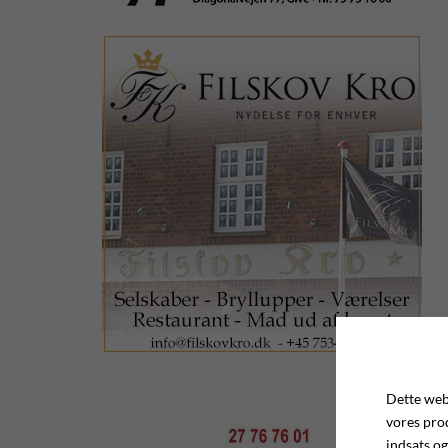
Dette webs
vores pro
indsats og