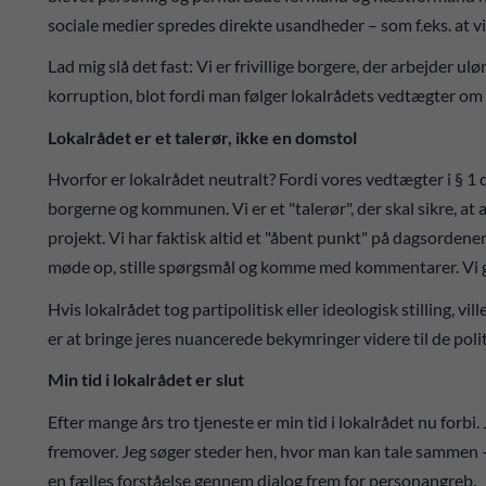
sociale medier spredes direkte usandheder – som f.eks. at v
Lad mig slå det fast: Vi er frivillige borgere, der arbejder ul
korruption, blot fordi man følger lokalrådets vedtægter om n
Lokalrådet er et talerør, ikke en domstol
Hvorfor er lokalrådet neutralt? Fordi vores vedtægter i § 1 
borgerne og kommunen. Vi er et "talerør", der skal sikre, at 
projekt. Vi har faktisk altid et "åbent punkt" på dagsordene
møde op, stille spørgsmål og komme med kommentarer. Vi 
Hvis lokalrådet tog partipolitisk eller ideologisk stilling, 
er at bringe jeres nuancerede bekymringer videre til de polit
Min tid i lokalrådet er slut
Efter mange års tro tjeneste er min tid i lokalrådet nu forbi. 
fremover. Jeg søger steder hen, hvor man kan tale sammen –
en fælles forståelse gennem dialog frem for personangreb.