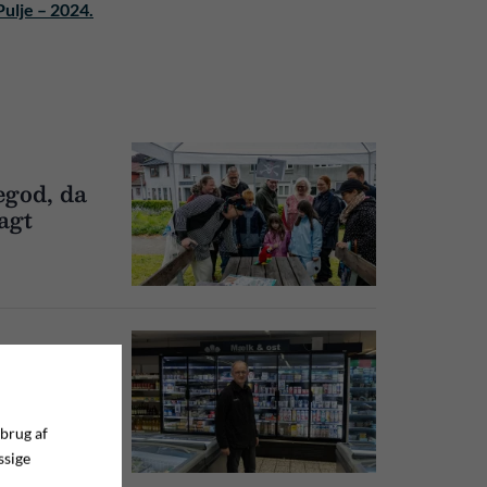
ulje – 2024.
egod, da
agt
n fejre
 brug af
ssige