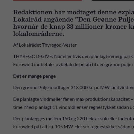
Redaktionen har modtaget denne expla
Lokalråd angående ”Den Grønne Pulje”
hvornår de knap 38 millioner kroner ka
lokalområderne.
Af Lokalrådet Thyregod-Vester
THYREGOD-GIVE: Når eller hvis den planlagte energipark me
Eurowind indbetale lovbefalede beløb til den grønne pulje
Det er mange penge
Den grønne Pulje modtager 313.000 kr. pr. MW landvindmølle
De planlagte vindmøller får en max produktionskapacitet –
time. Med planlagt 11 vindmøller ser regnestykket sådan ud:
Der planlægges mellem 150 og 220 hektar solceller indenfo
Eurowind på i alt ca. 105 MW. Her ser regnestykket sådan 