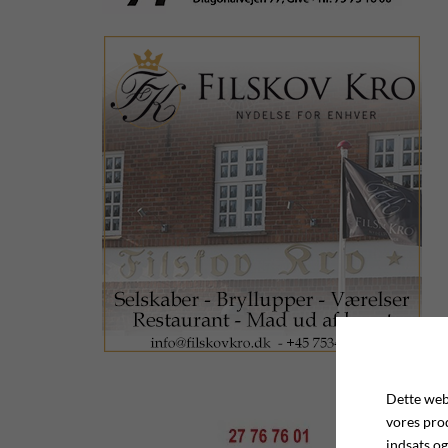
Dette webs
vores pro
indsats og