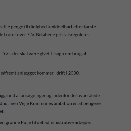
stille penge til rådighed umiddelbart efter første
i rater over 7 år. Beløbene pristalsreguleres
D.v.s. der skal være givet tilsagn om brug af
 såfremt anlægget kommer i drift i 2030.
aggrund af ansøgninger og indenfor de lovbefalede
 endnu, men Vejle Kommunes ambition er, at pengene
et.
n grønne Pulje til det administrative arbejde.