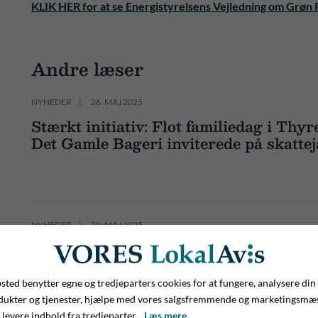
KLIK HER for at se Energistyrelsens Vejledning om Grøn P
Andre læser
NYHEDER
26. MAJ 2025
Stærkt initiativ: Flot familiedag i Thyr
Det Gamle Bageri inviterede på skattej
NYHEDER
29. MAJ 2025
Godt kæmpet: LetKøb i Kollemorten ka
10-års jubilæum
ted benytter egne og tredjeparters cookies for at fungere, analysere din
dukter og tjenester, hjælpe med vores salgsfremmende og marketingsmæ
 levere indhold fra tredjeparter.
Læs mere