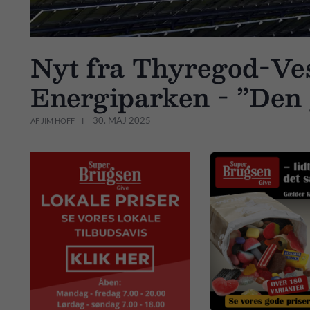
Nyt fra Thyregod-Ves
Energiparken - ”Den 
30. MAJ 2025
AF JIM HOFF